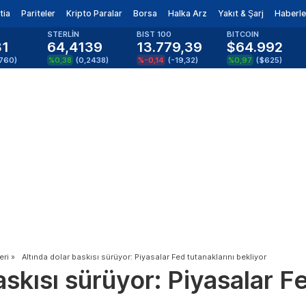
tia
Pariteler
Kripto Paralar
Borsa
Halka Arz
Yakıt & Şarj
Haberle
STERLİN
BIST 100
BITCOIN
81
64,4139
13.779,39
$64.992
1760
)
%0,38
(
0,2438
)
%-0,14
(
-19,32
)
%0,97
(
$625
)
eri
»
Altında dolar baskısı sürüyor: Piyasalar Fed tutanaklarını bekliyor
askısı sürüyor: Piyasalar F