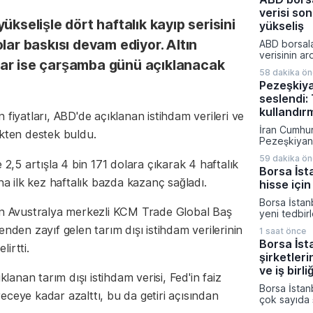
kapattı. Kri
verisi son
piyasalarınd
ükselişle dört haftalık kayıp serisini
yatırımcıla
yükseliş
dönemde aç
lar baskısı devam ediyor. Altın
ABD borsala
rakamlarına
verisinin ar
gelişmelere 
salar ise çarşamba günü açıklanacak
yükselirken 
58 dakika ö
artırım olas
Pezeşkiy
fiyatladı. T
seslendi: 
güçlü perf
yukarı taşı
kullandır
 fiyatları, ABD'de açıklanan istihdam verileri ve
son yılların
İran Cumhu
elde edildi.
rlikten destek buldu.
Pezeşkiyan d
savaş strate
59 dakika ö
 2,5 artışla 4 bin 171 dolara çıkarak 4 haftalık
diplomatik
Borsa İst
vurgu yapar
na ilk kez haftalık bazda kazanç sağladı.
hisse için
mesajı verdi
hükümetin 
Borsa İstan
çalıştığını 
ren Avustralya merkezli KCM Trade Global Baş
yeni tedbir
Müslüman ül
duyurdu. K
nden zayıf gelen tarım dışı istihdam verilerinin
saldırı amaç
1 saat önce
Platformu ü
gerektiğini 
Borsa İst
lirtti.
açıklamada I
şirketleri
Enerji ve H
paylarına yö
ve iş birli
klanan tarım dışı istihdam verisi, Fed'in faiz
Ağustos ta
Borsa İstan
girecek.
ereceye kadar azalttı, bu da getiri açısından
çok sayıda ş
teknoloji, u