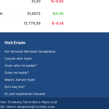
41,30
%-0,55
ti
51,4973
%0,26
13.779,39
%-0,14
Hızlı Erişim
Kur Korumalı Mevduat Hesaplama
Çeyrek altın fiyatı
Gram altın ne kadar?
Dolar ne kadar?
Mazot, benzin fiyatı
Euro kaç lira?
En çok kazandıran hisseler
verileri 15 dakika, Tahvil-Bono-Repo özet
dir. Yatırım danışmanlığı hizmeti; aracı