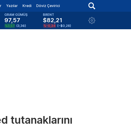
r
Yazılar
Kredi
Döviz Çevirici
GRAM GÜMÜŞ
BRENT
97,57
$82,21
%3,57
(
3,36
)
%-0,34
(
-$0,28
)
ed tutanaklarını