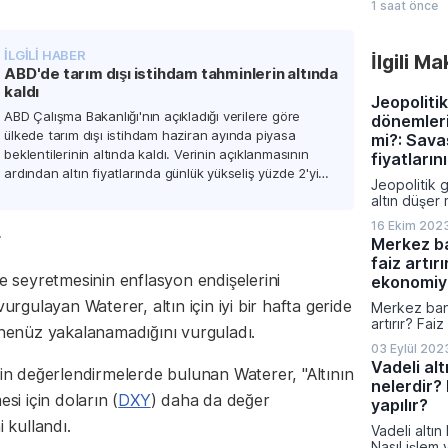
1 saat önce
farklı sektö
gerçekleştir
birliklerini
İLGİLİ HABER
İlgili M
sonuçlarını
ABD'de tarım dışı istihdam tahminlerin altında
Şirketlerin
kaldı
Platformu 
Jeopolitik
veriler aras
ABD Çalışma Bakanlığı'nın açıkladığı verilere göre
dönemleri
ihale kazanı
ülkede tarım dışı istihdam haziran ayında piyasa
mi?: Savaş
distribütörl
beklentilerinin altında kaldı. Verinin açıklanmasının
üretim kapas
fiyatlarını
yatırımları ö
ardından altın fiyatlarında günlük yükseliş yüzde 2'yi
Jeopolitik 
aştı.
altın düşer 
fiyatlarını n
16 Ekim 202
r
Merkez b
faiz artırı
de seyretmesinin enflasyon endişelerini
ekonomiyi
urgulayan Waterer, altın için iyi bir hafta geride
Merkez ban
artırır? Fai
n henüz yakalanamadığını vurguladı.
nasıl etkile
03 Eylül 202
Vadeli alt
kin değerlendirmelerde bulunan Waterer, "Altının
nelerdir? 
si için doların (
DXY
) daha da değer
yapılır?
i kullandı.
Vadeli altın
Nasıl işlem 