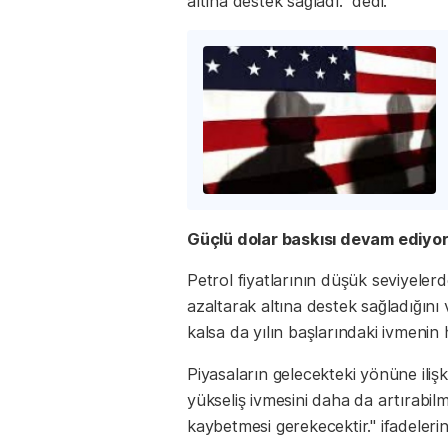
altına destek sağladı." dedi.
Güçlü dolar baskısı devam ediyo
Petrol fiyatlarının düşük seviyeler
azaltarak altına destek sağladığını v
kalsa da yılın başlarındaki ivmeni
Piyasaların gelecekteki yönüne iliş
yükseliş ivmesini daha da artırabilme
kaybetmesi gerekecektir." ifadelerin