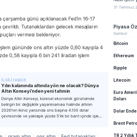
31 Temmuz 2
ada çarşamba günü açıklanacak Fed’in 16-17
a çevrildi. Tutanaklardan gelecek mesajların
Piyasa Öz
Sembol
 ipuçları vermesi bekleniyor.
Bitcoin
k işlem gününde ons altın yüzde 0,60 kayıpla 4
zde 0,58 kayıpla 6 bin 241 liradan işlem
Ethereum
Ripple
Litecoin
İLGİLİ HABER
Yılın kalanında altında yön ne olacak? Dünya
Altın Konseyi’nden yeni tahmin
Euro Amer
Doları
Dünya Altın Konseyi, küresel ekonomik görünümde
belirgin bir değişiklik yaşanmaması halinde altının
2026'nın ikinci yarısında ons başına 4.100 dolar
Dolar Ende
çevresinde ve yaklaşık yüzde 5'lik bir bant içinde işlem
görebileceğini söyledi.
Brent Petro
TR 2 Yıllık 
n
gram altın
ons altın
Fed tutanakları