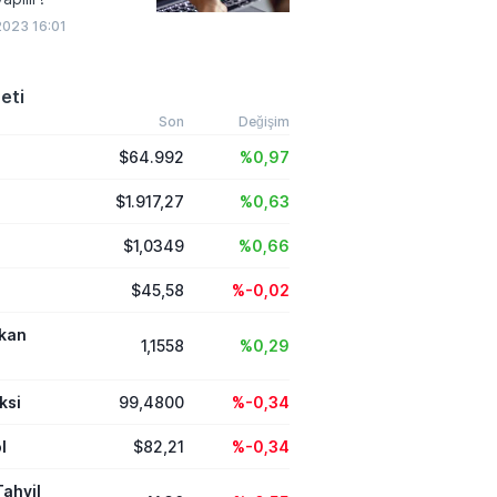
023 16:01
eti
Son
Değişim
$64.992
%0,97
$1.917,27
%0,63
$1,0349
%0,66
$45,58
%-0,02
ikan
1,1558
%0,29
ksi
99,4800
%-0,34
l
$82,21
%-0,34
Tahvil