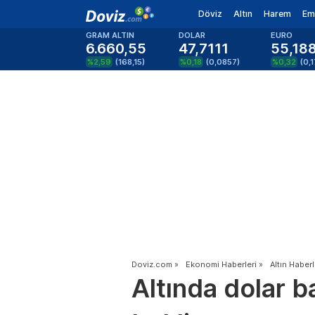
Döviz
Altın
Harem
Em
GRAM ALTIN
DOLAR
EURO
6.660,55
47,7111
55,18
%2,59
(
168,15
)
%0,18
(
0,0857
)
%0,32
(
0,
Doviz.com
»
Ekonomi Haberleri
»
Altın Haberl
Altında dolar b