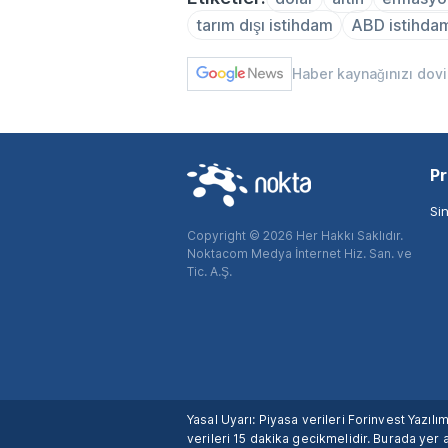
tarım dışı istihdam
ABD istihdam
Haber kaynağınızı dov
Pr
Si
Copyright © 2026 Her Hakkı Saklıdır.
Noktacom Medya İnternet Hiz. San. ve
Tic. A.Ş.
Yasal Uyarı: Piyasa verileri Forinvest Yazıl
verileri 15 dakika gecikmelidir. Burada yer a