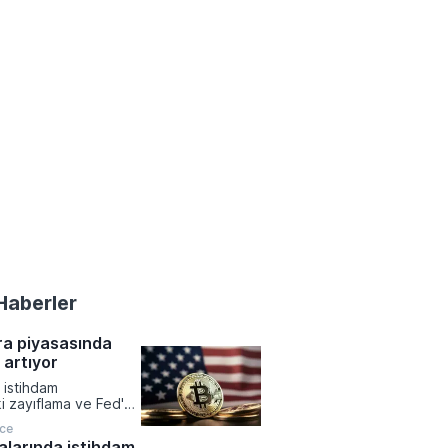
Haberler
ra piyasasında
ı artıyor
 istihdam
ki zayıflama ve Fed'e
entilerin
nce
e haftayı yükselişle
larında istihdam