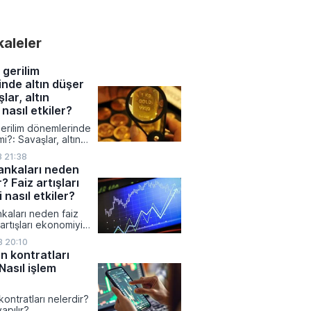
rlerde
dikleri yeni iş
 ve operasyonel
akaleler
 kamuoyuyla paylaştı.
 Kamuyu Aydınlatma
üzerinden duyurduğu
 gerilim
ında yüksek tutarlı
nde altın düşer
mları, stratejik
lar, altın
ük anlaşmaları ve
itesini artıran tesis
 nasıl etkiler?
ne çıktı.
gerilim dönemlerinde
mi?: Savaşlar, altın
asıl etkiler?
3 21:38
ankaları neden
r? Faiz artışları
 nasıl etkiler?
kaları neden faiz
z artışları ekonomiyi
r?
3 20:10
ın kontratları
Nasıl işlem
 kontratları nelerdir?
yapılır?