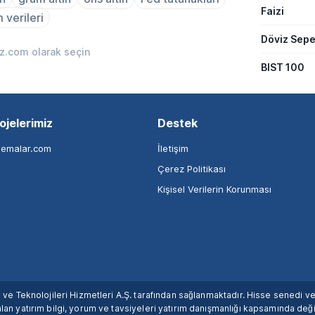
Faizi
 verileri
Döviz Sepe
iz.com olarak seçin
BIST 100
ojelerimiz
Destek
nemalar.com
İletişim
Çerez Politikası
Kişisel Verilerin Korunması
ım ve Teknolojileri Hizmetleri A.Ş. tarafından sağlanmaktadır. Hisse senedi 
lan yatırım bilgi, yorum ve tavsiyeleri yatırım danışmanlığı kapsamında değil