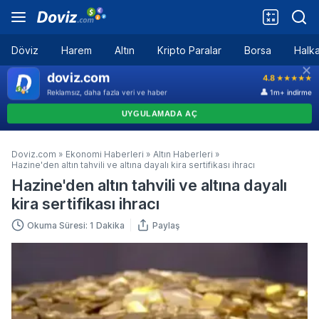
Döviz
Harem
Altın
Kripto Paralar
Borsa
Halka
Doviz.com
»
Ekonomi Haberleri
»
Altın Haberleri
»
Hazine'den altın tahvili ve altına dayalı kira sertifikası ihracı
Hazine'den altın tahvili ve altına dayalı
kira sertifikası ihracı
Okuma Süresi: 1 Dakika
Paylaş