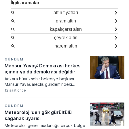
İlgili aramalar
altın fiyatları
gram altın
kapalıçarşı altın
çeyrek altın
harem altın
GÜNDEM
Mansur Yavaş: Demokrasi herkes
içindir ya da demokrasi değildir
Ankara büyükşehir belediye başkanı
Mansur Yavaş meclis gündemindeki
çerçeve yasaya dair sert eleştirilerde
12 saat önce
bulunarak demokratikleşme adımlarının
samimiyetini sorguladı. Hukukun herkes için
eşit uygulanması gerektiğini savunan
GÜNDEM
Yavaş, toplumsal mutabakat sağlanmadan
Meteoroloji'den gök gürültülü
atılan siyasi adımların kalıcı huzur
sağanak uyarısı
getirmeyeceğini ifade etti.
Meteoroloji genel müdürlüğü birçok bölge