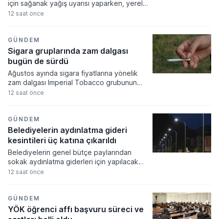
için sağanak yağış uyarısı yaparken, yerel
kuvvetli yağışların beklendiği illerde
12 saat önce
vatandaşların tedbirli olması gerektiği
vurgulandı. Hava sıcaklıklarının güney
bölgelerde mevsim normallerinin üzerinde
GÜNDEM
seyretmesi öngörülürken, kuzey ve iç
Sigara gruplarında zam dalgası
kesimlerde sıcaklıkların normal seviyelerde
bugün de sürdü
kalacağı tahmin ediliyor.
Ağustos ayında sigara fiyatlarına yönelik
zam dalgası Imperial Tobacco grubunun
listesini güncellemesiyle yeni bir boyuta
12 saat önce
ulaştı. JTI, PM ve BAT gruplarının ardından
yapılan bu son artışla birlikte en pahalı
sigara fiyatı 140 TL seviyesine dayandı.
GÜNDEM
Belediyelerin aydınlatma gideri
kesintileri üç katına çıkarıldı
Belediyelerin genel bütçe paylarından
sokak aydınlatma giderleri için yapılacak
kesinti oranlarında önemli bir artışa gidildi.
12 saat önce
Resmi Gazete'de yayımlanan yeni karara
göre, sokak aydınlatma maliyetlerinin
karşılanması amacıyla yerel yönetimlerin
GÜNDEM
paylarından kesilecek tutarların oranı
YÖK öğrenci affı başvuru süreci ve
önceki döneme kıyasla üç katına çıkarıldı.