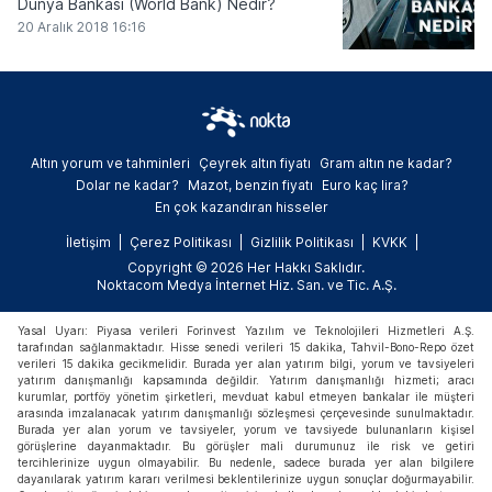
Dünya Bankası (World Bank) Nedir?
20 Aralık 2018 16:16
Altın yorum ve tahminleri
Çeyrek altın fiyatı
Gram altın ne kadar?
Dolar ne kadar?
Mazot, benzin fiyatı
Euro kaç lira?
En çok kazandıran hisseler
İletişim
Çerez Politikası
Gizlilik Politikası
KVKK
Copyright © 2026 Her Hakkı Saklıdır.
Noktacom Medya İnternet Hiz. San. ve Tic. A.Ş.
Yasal Uyarı: Piyasa verileri Forinvest Yazılım ve Teknolojileri Hizmetleri A.Ş.
tarafından sağlanmaktadır. Hisse senedi verileri 15 dakika, Tahvil-Bono-Repo özet
verileri 15 dakika gecikmelidir. Burada yer alan yatırım bilgi, yorum ve tavsiyeleri
yatırım danışmanlığı kapsamında değildir. Yatırım danışmanlığı hizmeti; aracı
kurumlar, portföy yönetim şirketleri, mevduat kabul etmeyen bankalar ile müşteri
arasında imzalanacak yatırım danışmanlığı sözleşmesi çerçevesinde sunulmaktadır.
Burada yer alan yorum ve tavsiyeler, yorum ve tavsiyede bulunanların kişisel
görüşlerine dayanmaktadır. Bu görüşler mali durumunuz ile risk ve getiri
tercihlerinize uygun olmayabilir. Bu nedenle, sadece burada yer alan bilgilere
dayanılarak yatırım kararı verilmesi beklentilerinize uygun sonuçlar doğurmayabilir.