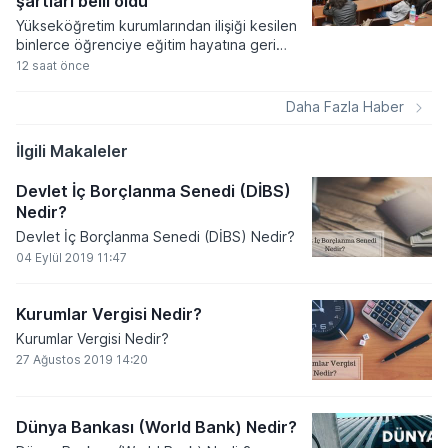
şartları belli oldu
Yükseköğretim kurumlarından ilişiği kesilen
binlerce öğrenciye eğitim hayatına geri
dönme fırsatı tanıyan yeni yasal düzenleme
12 saat önce
Resmi Gazete'de yayımlanarak yürürlüğe
girdi. Hazırlıktan lisansüstü eğitime kadar
Daha Fazla Haber
tüm kademeleri kapsayan bu düzenleme ile
şartları sağlayan adaylar dört ay içinde
İlgili Makaleler
başvuru yaparak 2026-2027 akademik
yılında ders başı yapabilecek.
Devlet İç Borçlanma Senedi (DİBS)
Nedir?
Devlet İç Borçlanma Senedi (DİBS) Nedir?
04 Eylül 2019 11:47
Kurumlar Vergisi Nedir?
Kurumlar Vergisi Nedir?
27 Ağustos 2019 14:20
Dünya Bankası (World Bank) Nedir?