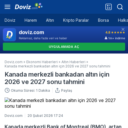
Döviz
Harem
Altın
Kripto Paralar
Borsa
Halka
Doviz.com
»
Ekonomi Haberleri
»
Altın Haberleri
»
Kanada merkezli bankadan altın için 2026 ve 2027 sonu tahmini
Kanada merkezli bankadan altın için
2026 ve 2027 sonu tahmini
Okuma Süresi: 1 Dakika
Paylaş
Doviz.com
20 Şubat 2026 17:24
Kanada merkezli Bank of Montreal (BMO), artan