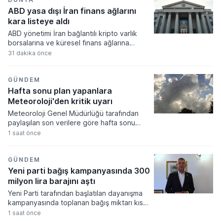
ABD yasa dışı İran finans ağlarını
kara listeye aldı
ABD yönetimi İran bağlantılı kripto varlık
borsalarına ve küresel finans ağlarına
yönelik yeni yaptırımlar uygulama kararı
31 dakika önce
aldı. Tahran yönetiminin finansal
kaynaklarını kısıtlamayı hedefleyen
düzenlemeler kapsamında iki dijital varlık
GÜNDEM
platformu ve bir gölge bankacılık sistemi
Hafta sonu plan yapanlara
yaptırım listesine dahil edildi.
Meteoroloji'den kritik uyarı
Meteoroloji Genel Müdürlüğü tarafından
paylaşılan son verilere göre hafta sonu
boyunca yurdun büyük bölümünde az
1 saat önce
bulutlu ve açık bir hava hakim olacak. Hava
sıcaklıklarının mevsim normalleri civarında
seyretmesi beklenirken, Marmara'nın
GÜNDEM
kuzeyi ile Karadeniz kıyılarında yerel yağış
Yeni parti bağış kampanyasında 300
geçişlerinin görülebileceği tahmin ediliyor.
milyon lira barajını aştı
Yeni Parti tarafından başlatılan dayanışma
kampanyasında toplanan bağış miktarı kısa
sürede 300 milyon lira barajını aşarak
1 saat önce