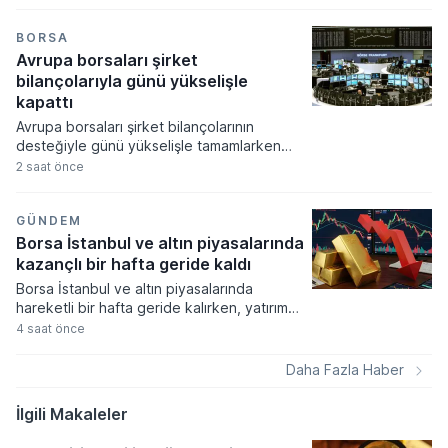
büyük bir ilgi gördü. CHP'den ayrılan 91
milletvekilinin kurucular kurulunda yer aldığı
siyasi oluşum, dokuz günlük süreçte
BORSA
ulaşılan rakamları ve bağışçı sayısını
Avrupa borsaları şirket
kamuoyuyla paylaştı.
bilançolarıyla günü yükselişle
kapattı
Avrupa borsaları şirket bilançolarının
desteğiyle günü yükselişle tamamlarken
yatırımcılar ekonomik verilere odaklandı.
2 saat önce
Küresel gıda fiyatlarının hava şartları ve
jeopolitik risklerle zirveye çıkması
piyasalardaki enflasyon endişelerini canlı
GÜNDEM
tutuyor.
Borsa İstanbul ve altın piyasalarında
kazançlı bir hafta geride kaldı
Borsa İstanbul ve altın piyasalarında
hareketli bir hafta geride kalırken, yatırım
araçlarının büyük çoğunluğu yatırımcısına
4 saat önce
kazanç sağlamayı başardı. Döviz kurlarında
yukarı yönlü ivme sınırlı kalırken, kıymetli
Daha Fazla Haber
madenlere dayalı yatırım fonları haftanın en
çok ilgi gören ve değer kazanan varlıkları
İlgili Makaleler
arasında yer aldı.