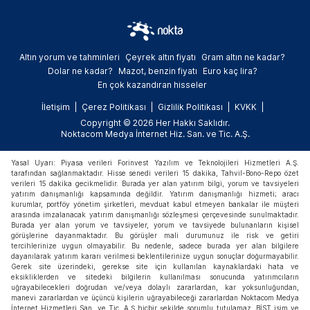
Altın yorum ve tahminleri
Çeyrek altın fiyatı
Gram altın ne kadar?
Dolar ne kadar?
Mazot, benzin fiyatı
Euro kaç lira?
En çok kazandıran hisseler
İletişim
Çerez Politikası
Gizlilik Politikası
KVKK
Copyright © 2026 Her Hakkı Saklıdır.
Noktacom Medya İnternet Hiz. San. ve Tic. A.Ş.
Yasal Uyarı: Piyasa verileri Forinvest Yazılım ve Teknolojileri Hizmetleri A.Ş.
tarafından sağlanmaktadır. Hisse senedi verileri 15 dakika, Tahvil-Bono-Repo özet
verileri 15 dakika gecikmelidir. Burada yer alan yatırım bilgi, yorum ve tavsiyeleri
yatırım danışmanlığı kapsamında değildir. Yatırım danışmanlığı hizmeti; aracı
kurumlar, portföy yönetim şirketleri, mevduat kabul etmeyen bankalar ile müşteri
arasında imzalanacak yatırım danışmanlığı sözleşmesi çerçevesinde sunulmaktadır.
Burada yer alan yorum ve tavsiyeler, yorum ve tavsiyede bulunanların kişisel
görüşlerine dayanmaktadır. Bu görüşler mali durumunuz ile risk ve getiri
tercihlerinize uygun olmayabilir. Bu nedenle, sadece burada yer alan bilgilere
dayanılarak yatırım kararı verilmesi beklentilerinize uygun sonuçlar doğurmayabilir.
Gerek site üzerindeki, gerekse site için kullanılan kaynaklardaki hata ve
eksikliklerden ve sitedeki bilgilerin kullanılması sonucunda yatırımcıların
uğrayabilecekleri doğrudan ve/veya dolaylı zararlardan, kar yoksunluğundan,
manevi zararlardan ve üçüncü kişilerin uğrayabileceği zararlardan Noktacom Medya
İnternet Hizmetleri San. ve Tic. A.Ş hiçbir şekilde sorumlu tutulamaz. BİST isim ve