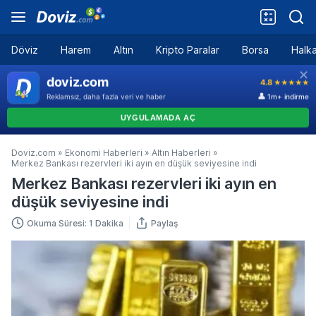
Döviz
Harem
Altın
Kripto Paralar
Borsa
Halka
Doviz.com
»
Ekonomi Haberleri
»
Altın Haberleri
»
Merkez Bankası rezervleri iki ayın en düşük seviyesine indi
Merkez Bankası rezervleri iki ayın en
düşük seviyesine indi
Okuma Süresi: 1 Dakika
Paylaş