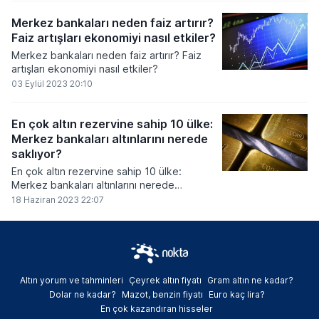
Merkez bankaları neden faiz artırır?
Faiz artışları ekonomiyi nasıl etkiler?
Merkez bankaları neden faiz artırır? Faiz
artışları ekonomiyi nasıl etkiler?
03 Eylül 2023 20:10
En çok altın rezervine sahip 10 ülke:
Merkez bankaları altınlarını nerede
saklıyor?
En çok altın rezervine sahip 10 ülke:
Merkez bankaları altınlarını nerede
saklıyor?
18 Haziran 2023 22:07
Altın yorum ve tahminleri
Çeyrek altın fiyatı
Gram altın ne kadar?
Dolar ne kadar?
Mazot, benzin fiyatı
Euro kaç lira?
En çok kazandıran hisseler