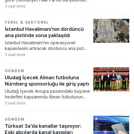
belediye başkanlarının istifa süreci hız
3 saat önce
kazanırken, istifa eden başkan sayısının
yakın zamanda daha da artacağı
öngörülüyor. Yaşar Tüzün tarafından
YEREL & SEKTÖREL
paylaşılan veriler doğrultusunda çok sayıda
İstanbul Havalimanı'nın dördüncü
ismin partiye katılım işlemlerinin
ana pistinde sona yaklaşıldı
tamamlandığı ve bazı şehirlerde ana
İstanbul Havalimanı'nın operasyonel
muhalefet partisinin yerel yönetim
kapasitesini artıracak dördüncü ana pist
temsilcisinin kalmadığı belirtiliyor.
çalışmalarında sona yaklaşılırken, yeni pistin
3 saat önce
hizmete girmesiyle birlikte uçakların taksi
sürelerinin önemli ölçüde kısalması
hedefleniyor. Ulaştırma ve Altyapı Bakanlığı
GÜNDEM
tarafından yürütülen proje kapsamında inşa
Uludağ İçecek Alman futboluna
edilen 2 bin 820 metre uzunluğundaki yapı,
Nürnberg sponsorluğu ile giriş yaptı
hava trafiği yönetiminde verimliliği artırarak
Uludağ İçecek Avrupa pazarındaki büyüme
küresel havacılık merkezinin altyapısını
hedefleri kapsamında Alman futbolunun
daha da güçlendirecek.
köklü kulüplerinden 1. FC Nürnberg ile
3 saat önce
resmi sponsorluk anlaşması imzaladı. Şirket
bu hamleyle Alman profesyonel
futbolundaki ilk büyük iş birliğini
GÜNDEM
gerçekleştirirken uluslararası marka
Türksat 3a'da kanallar taşınıyor:
bilinirliğini daha geniş bir alana yaymayı
Eski alıcılarda kanal kayıpları