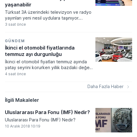
amaçlıyor.
yaşanabilir
Türksat 3A üzerindeki televizyon ve radyo
yayınları yeni nesil uydulara taşınıyor.
Geçişin ardından izleyiciler 16 Ağustos
3 saat önce
2026 itibarıyla yenilenen uydu altyapısı
üzerinden yayın almaya başlayacak.
Uyduların aynı yörünge konumunda
GÜNDEM
bulunması nedeniyle çanak antenlerin
İkinci el otomobil fiyatlarında
yönünün değiştirilmesine gerek olmayacak.
temmuz ayı durgunluğu
Ancak kullanılan televizyon veya uydu
İkinci el otomobil fiyatları temmuz ayında
alıcısının TKGS desteğine sahip olup
yatay seyrini korurken yıllık bazdaki değer
olmamasına göre bazı kullanıcıların kanal
artışı enflasyon rakamlarının altında kalmaya
4 saat önce
araması yapması gerekebilecek.
devam etti. VavaAI Fiyat Endeksi
sonuçlarına göre piyasadaki aylık yükseliş
Daha Fazla Haber
yüzde 0,2 ile sınırlı düzeyde gerçekleşti.
İlgili Makaleler
Uluslararası Para Fonu (IMF) Nedir?
Uluslararası Para Fonu (IMF) Nedir?
10 Aralık 2018 10:19