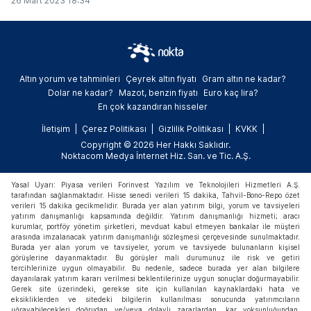
26 Mart 2023 18:34
Altın yorum ve tahminleri
Çeyrek altın fiyatı
Gram altın ne kadar?
Dolar ne kadar?
Mazot, benzin fiyatı
Euro kaç lira?
En çok kazandıran hisseler
İletişim
Çerez Politikası
Gizlilik Politikası
KVKK
Copyright © 2026 Her Hakkı Saklıdır.
Noktacom Medya İnternet Hiz. San. ve Tic. A.Ş.
Yasal Uyarı: Piyasa verileri Forinvest Yazılım ve Teknolojileri Hizmetleri A.Ş.
tarafından sağlanmaktadır. Hisse senedi verileri 15 dakika, Tahvil-Bono-Repo özet
verileri 15 dakika gecikmelidir. Burada yer alan yatırım bilgi, yorum ve tavsiyeleri
yatırım danışmanlığı kapsamında değildir. Yatırım danışmanlığı hizmeti; aracı
kurumlar, portföy yönetim şirketleri, mevduat kabul etmeyen bankalar ile müşteri
arasında imzalanacak yatırım danışmanlığı sözleşmesi çerçevesinde sunulmaktadır.
Burada yer alan yorum ve tavsiyeler, yorum ve tavsiyede bulunanların kişisel
görüşlerine dayanmaktadır. Bu görüşler mali durumunuz ile risk ve getiri
tercihlerinize uygun olmayabilir. Bu nedenle, sadece burada yer alan bilgilere
dayanılarak yatırım kararı verilmesi beklentilerinize uygun sonuçlar doğurmayabilir.
Gerek site üzerindeki, gerekse site için kullanılan kaynaklardaki hata ve
eksikliklerden ve sitedeki bilgilerin kullanılması sonucunda yatırımcıların
uğrayabilecekleri doğrudan ve/veya dolaylı zararlardan, kar yoksunluğundan,