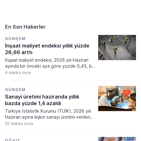
En Son Haberler
GÜNDEM
İnşaat maliyet endeksi yıllık yüzde
28,66 arttı
İnşaat maliyet endeksi, 2026 yılı Haziran
ayında bir önceki aya göre yüzde 0,45, bir
önceki yılın aynı ayına göre yüzde 28,66
4 dakika önce
artış gösterdi.
GÜNDEM
Sanayi üretimi haziranda yıllık
bazda yüzde 1,4 azaldı
Türkiye İstatistik Kurumu (TÜİK), 2026 yılı
Haziran ayına ilişkin sanayi üretimi verilerini
yayımladı. Sanayi üretimi haziran ayında
20 dakika önce
geçen yılın aynı ayına göre yüzde 1,4
azalırken, bir önceki aya göre yüzde 0,1
oranında artış kaydetti.
DÖVIZ