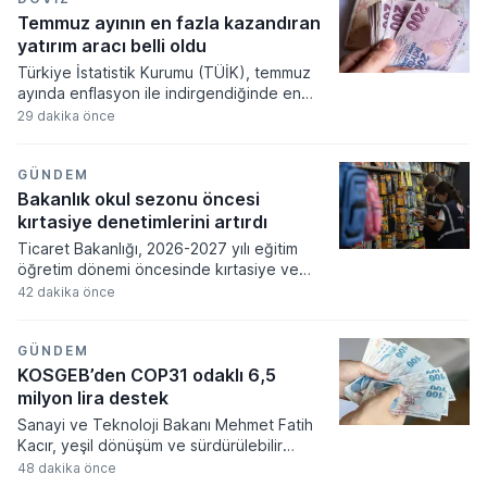
Temmuz ayının en fazla kazandıran
yatırım aracı belli oldu
Türkiye İstatistik Kurumu (TÜİK), temmuz
ayında enflasyon ile indirgendiğinde en
yüksek reel getirinin mevduat faizinde
29 dakika önce
(brüt) gerçekleştiğini açıkladı.
GÜNDEM
Bakanlık okul sezonu öncesi
kırtasiye denetimlerini artırdı
Ticaret Bakanlığı, 2026-2027 yılı eğitim
öğretim dönemi öncesinde kırtasiye ve
okul ürünlerine yönelik denetimlerine
42 dakika önce
başladı. Güvensiz olduğu tespit edilen
ürünlerin piyasaya arzı yasaklanarak, ilgili
imalatçı ve ithalatçılara idari yaptırım
GÜNDEM
uygulanacak.
KOSGEB’den COP31 odaklı 6,5
milyon lira destek
Sanayi ve Teknoloji Bakanı Mehmet Fatih
Kacır, yeşil dönüşüm ve sürdürülebilir
kalkınma vizyonu doğrultusunda, temiz
48 dakika önce
enerji alanlarında faaliyet gösteren