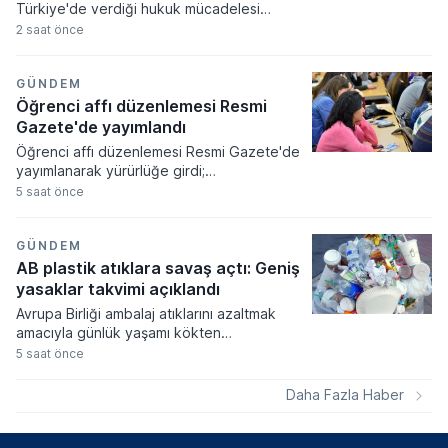
Türkiye'de verdiği hukuk mücadelesi
zaferle sonuçlandı. Mahkeme heyeti
2 saat önce
sanatçının adıyla sadece tek bir harf
farklılığı bulunan markanın tescilini
tüketicilerde yanılgı uyandıracağı
GÜNDEM
gerekçesiyle iptal etti.
Öğrenci affı düzenlemesi Resmi
Gazete'de yayımlandı
Öğrenci affı düzenlemesi Resmi Gazete'de
yayımlanarak yürürlüğe girdi;
üniversitelerinden ayrılanlara geri dönüş
5 saat önce
yolu açıldı. Yeni kanun kapsamında
akademik sahtecilik yapanlara ve
mevzuata aykırı eğitim kurumu açanlara
GÜNDEM
ağır cezalar verilmesi kararlaştırıldı.
AB plastik atıklara savaş açtı: Geniş
yasaklar takvimi açıklandı
Avrupa Birliği ambalaj atıklarını azaltmak
amacıyla günlük yaşamı kökten
değiştirecek geniş kapsamlı bir yasal
5 saat önce
düzenleme paketini devreye alıyor. Kişi
başına düşen yıllık ortalama 177,8
Daha Fazla Haber
kilogramlık atık miktarını düşürmeyi
hedefleyen yeni kurallar, gıda
ambalajlarından havalimanı hizmetlerine