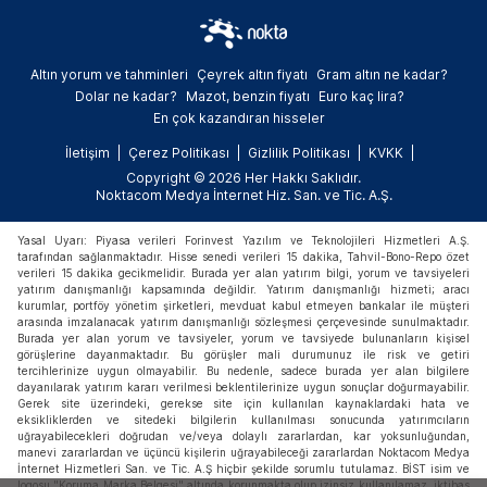
kadar pek çok alanda aşamalı yasaklar
getiriyor.
Altın yorum ve tahminleri
Çeyrek altın fiyatı
Gram altın ne kadar?
Dolar ne kadar?
Mazot, benzin fiyatı
Euro kaç lira?
En çok kazandıran hisseler
İletişim
Çerez Politikası
Gizlilik Politikası
KVKK
Copyright © 2026 Her Hakkı Saklıdır.
Noktacom Medya İnternet Hiz. San. ve Tic. A.Ş.
Yasal Uyarı: Piyasa verileri Forinvest Yazılım ve Teknolojileri Hizmetleri A.Ş.
tarafından sağlanmaktadır. Hisse senedi verileri 15 dakika, Tahvil-Bono-Repo özet
verileri 15 dakika gecikmelidir. Burada yer alan yatırım bilgi, yorum ve tavsiyeleri
yatırım danışmanlığı kapsamında değildir. Yatırım danışmanlığı hizmeti; aracı
kurumlar, portföy yönetim şirketleri, mevduat kabul etmeyen bankalar ile müşteri
arasında imzalanacak yatırım danışmanlığı sözleşmesi çerçevesinde sunulmaktadır.
Burada yer alan yorum ve tavsiyeler, yorum ve tavsiyede bulunanların kişisel
görüşlerine dayanmaktadır. Bu görüşler mali durumunuz ile risk ve getiri
tercihlerinize uygun olmayabilir. Bu nedenle, sadece burada yer alan bilgilere
dayanılarak yatırım kararı verilmesi beklentilerinize uygun sonuçlar doğurmayabilir.
Gerek site üzerindeki, gerekse site için kullanılan kaynaklardaki hata ve
eksikliklerden ve sitedeki bilgilerin kullanılması sonucunda yatırımcıların
uğrayabilecekleri doğrudan ve/veya dolaylı zararlardan, kar yoksunluğundan,
manevi zararlardan ve üçüncü kişilerin uğrayabileceği zararlardan Noktacom Medya
İnternet Hizmetleri San. ve Tic. A.Ş hiçbir şekilde sorumlu tutulamaz. BİST isim ve
logosu "Koruma Marka Belgesi" altında korunmakta olup izinsiz kullanılamaz, iktibas