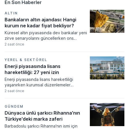
En Son Haberler
ALTIN
Bankaların altın ajandası: Hangi
kurum ne kadar fiyat bekliyor?
Küresel altın piyasasında dev bankalar yeni
zirve senaryolarını güncellerken ons
fiyatının 5.300 dolara kadar tırmanması
2 saat önce
bekleniyor. Merkez bankalarının güçlü
alımları ve artan güvenli liman talebi
doğrultusunda revize edilen tahminler,
YEREL & SEKTÖREL
fiyatların orta ve uzun vadede tarihi
Enerji piyasasında lisans
seviyeleri aşacağına işaret ediyor.
hareketliliği: 27 yeni izin
Enerji piyasasında lisans hareketliliği
yaşanırken kurumsal düzenlemeler
resmiyet kazandı. Enerji piyasası
2 saat önce
düzenleme kurumu tarafından alınan
kararlar doğrultusunda çok sayıda şirkete
yeni faaliyet izinleri verilirken bazı
GÜNDEM
işletmelerin yetkileri iptal edildi.
Dünyaca ünlü şarkıcı Rihanna'nın
Türkiye'deki marka zaferi
Barbadoslu şarkıcı Rihanna'nın ismi için