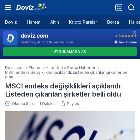
Döviz
Harem
Altın
Kripto Paralar
Borsa
Halka
Doviz.com
»
Ekonomi Haberleri
»
Borsa Haberleri
»
MSCI endeks değişiklikleri açıklandı: Listeden çıkarılan şirketler belli
oldu
MSCI endeks değişiklikleri açıklandı:
Listeden çıkarılan şirketler belli oldu
Okuma Süresi: 1 Dakika
Paylaş