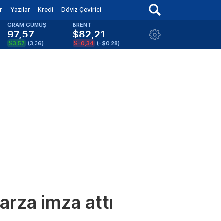
r
Yazılar
Kredi
Döviz Çevirici
GRAM GÜMÜŞ
BRENT
97,57
$82,21
%3,57
(
3,36
)
%-0,34
(
-$0,28
)
arza imza attı