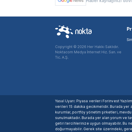
Haber kaynağınızı dov
Pr
Si
Copyright © 2026 Her Hakkı Saklıdır.
Noktacom Medya İnternet Hiz. San. ve
Tic. A.Ş.
Yasal Uyarı: Piyasa verileri Forinvest Yazıl
verileri 15 dakika gecikmelidir. Burada yer a
kurumlar, portföy yönetim şirketleri, mevd
sunulmaktadır. Burada yer alan yorum ve tav
getiri tercihlerinize uygun olmayabilir. Bu 
doğurmayabilir. Gerek site üzerindeki, gerek