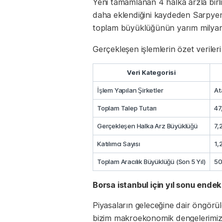
Yeni tamamlanan 4 halka arzla birli
daha eklendiğini kaydeden Sarpyener
toplam büyüklüğünün yarım milyar do
Gerçekleşen işlemlerin özet verileri
Veri Kategorisi
İşlem Yapılan Şirketler
At
Toplam Talep Tutarı
47
Gerçekleşen Halka Arz Büyüklüğü
7,
Katılımcı Sayısı
1,
Toplam Aracılık Büyüklüğü (Son 5 Yıl)
50
Borsa istanbul için yıl sonu endek
Piyasaların geleceğine dair öngörü
bizim makroekonomik dengelerimizi 