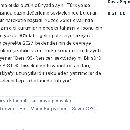
Döviz Sepe
tlama etkisi bütün dünyada aynı. Türkiye ise
arasında cazip değerleme seviyelerinde bulunan
BIST 100
bir hareketle başladı. Yüzde 25'ler civarında
zim gibi kurumların endeks tahmini yıl sonu için
u yüzde 30'luk bir getiri potansiyeline işaret
n çeyrekte 2027 beklentilerinin de devreye
karı çıkabilir" dedi. Türk ekonomisinin dirayetli
ener "Ben 1994'ten beri sektördeyim. Bir sürü
e BIST 30 hisseleri enflasyonist ortamdan,
kiye'yi uzun yıllardır takip eden yatırımcılar da
sselerini hep radarlarında tutuyor"
rsa İstanbul
sermaye piyasaları
Turizm
Emir Münir Sarpyener
Savur GYO