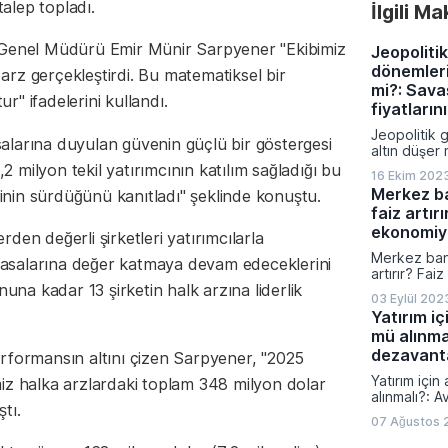
talep topladı.
İlgili M
sonuçlarını
Şirketlerin
Platformu 
 Genel Müdürü Emir Münir Sarpyener "Ekibimiz
Jeopolitik
veriler aras
dönemleri
rz gerçekleştirdi. Bu matematiksel bir
ihale kazanı
mi?: Savaş
distribütörl
" ifadelerini kullandı.
üretim kapas
fiyatlarını
yatırımları ö
Jeopolitik 
alarına duyulan güvenin güçlü bir göstergesi
altın düşer 
fiyatlarını n
milyon tekil yatırımcının katılım sağladığı bu
16 Ekim 202
Merkez b
isinin sürdüğünü kanıtladı" şeklinde konuştu.
faiz artırı
ekonomiyi
den değerli şirketleri yatırımcılarla
Merkez ban
asalarına değer katmaya devam edeceklerini
artırır? Fai
nuna kadar 13 şirketin halk arzına liderlik
nasıl etkile
03 Eylül 202
Yatırım iç
mü alınma
dezavanta
rformansın altını çizen Sarpyener, "2025
Yatırım için
iz halka arzlardaki toplam 348 milyon dolar
alınmalı?: A
ştı.
dezavantajl
07 Ağustos 