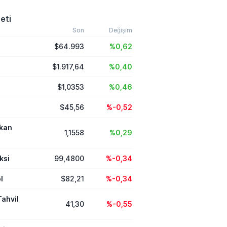
eti
Son
Değişim
$64.993
%0,62
$1.917,64
%0,40
$1,0353
%0,46
$45,56
%-0,52
ikan
1,1558
%0,29
ksi
99,4800
%-0,34
l
$82,21
%-0,34
Tahvil
41,30
%-0,55