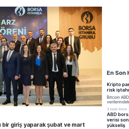
En Son 
Kripto pa
risk iştah
Bitcoin ABD
verilerinde
yönelik bekl
3 saat önce
değişmesiyl
ABD borsa
kapattı. Kri
verisi son
piyasalarınd
ı bir giriş yaparak şubat ve mart
yatırımcıla
yükseliş