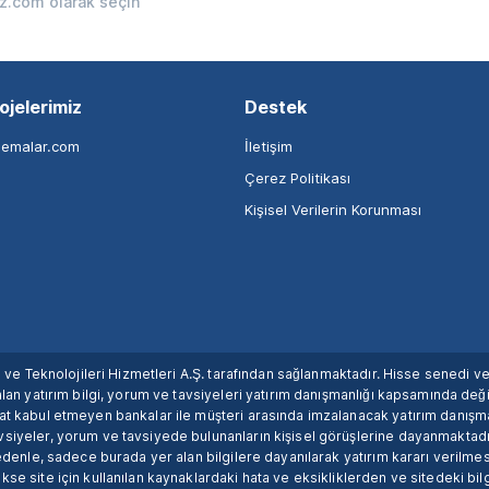
iz.com olarak seçin
ojelerimiz
Destek
nemalar.com
İletişim
Çerez Politikası
Kişisel Verilerin Korunması
ım ve Teknolojileri Hizmetleri A.Ş. tarafından sağlanmaktadır. Hisse senedi 
lan yatırım bilgi, yorum ve tavsiyeleri yatırım danışmanlığı kapsamında değil
uat kabul etmeyen bankalar ile müşteri arasında imzalanacak yatırım danış
siyeler, yorum ve tavsiyede bulunanların kişisel görüşlerine dayanmaktadır
nedenle, sadece burada yer alan bilgilere dayanılarak yatırım kararı verilme
se site için kullanılan kaynaklardaki hata ve eksikliklerden ve sitedeki bilg