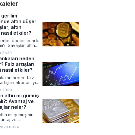
akaleler
 kamuoyuyla paylaştı.
 Kamuyu Aydınlatma
üzerinden duyurduğu
 gerilim
ında yüksek tutarlı
nde altın düşer
mları, stratejik
lar, altın
ük anlaşmaları ve
itesini artıran tesis
 nasıl etkiler?
ne çıktı.
gerilim dönemlerinde
mi?: Savaşlar, altın
asıl etkiler?
3 21:38
ankaları neden
r? Faiz artışları
 nasıl etkiler?
kaları neden faiz
z artışları ekonomiyi
r?
3 20:10
in altın mı gümüş
lı?: Avantaj ve
jlar neler?
 altın mı gümüş mü
vantaj ve
ar neler?
2023 08:14