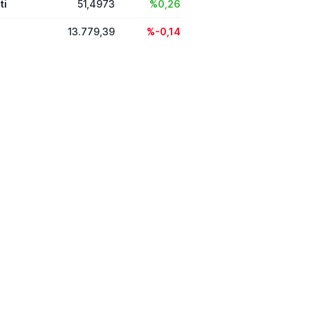
ti
51,4973
%0,26
13.779,39
%-0,14