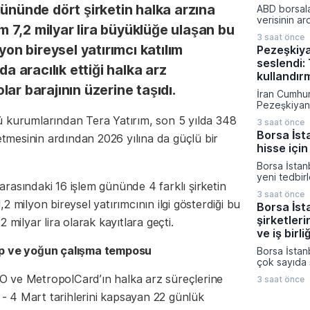
dönemde aç
gününde dört şirketin halka arzına
ABD borsala
rakamlarına
verisinin ar
gelişmelere 
am 7,2 milyar lira büyüklüğe ulaşan bu
yükselirken 
3 saat önce
artırım olas
yon bireysel yatırımcı katılım
Pezeşkiy
fiyatladı. T
seslendi: 
güçlü perf
da aracılık ettiği halka arz
yukarı taşı
kullandır
son yılların
ar barajının üzerine taşıdı.
İran Cumhu
elde edildi.
Pezeşkiyan d
savaş strate
ü kurumlarından Tera Yatırım, son 5 yılda 348
3 saat önce
diplomatik
Borsa İst
 etmesinin ardından 2026 yılına da güçlü bir
vurgu yapar
hisse için
mesajı verdi
hükümetin 
Borsa İstan
çalıştığını 
yeni tedbir
Müslüman ül
i arasındaki 16 işlem gününde 4 farklı şirketin
duyurdu. K
saldırı amaç
3 saat önce
Platformu ü
 milyon bireysel yatırımcının ilgi gösterdiği bu
gerektiğini 
Borsa İst
açıklamada I
şirketleri
 milyar lira olarak kayıtlara geçti.
Enerji ve H
paylarına yö
ve iş birli
Ağustos ta
ep ve yoğun çalışma temposu
Borsa İstan
girecek.
çok sayıda ş
teknoloji, u
 ve MetropolCard’ın halka arz süreçlerine
3 saat önce
farklı sektö
gerçekleştir
t - 4 Mart tarihlerini kapsayan 22 günlük
birliklerini