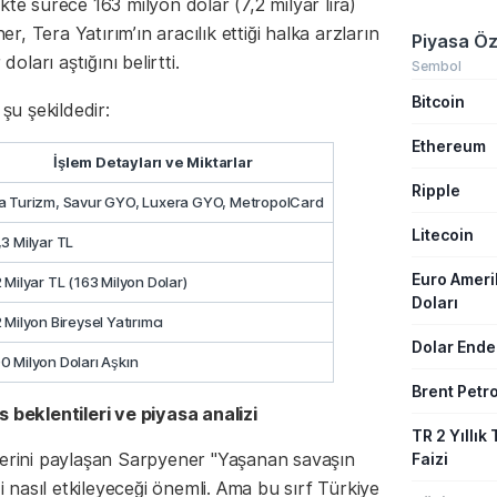
kte sürece 163 milyon dolar (7,2 milyar lira)
, Tera Yatırım’ın aracılık ettiği halka arzların
Piyasa Öz
ları aştığını belirtti.
Sembol
Bitcoin
 şu şekildedir:
Ethereum
İşlem Detayları ve Miktarlar
Ripple
a Turizm, Savur GYO, Luxera GYO, MetropolCard
Litecoin
,3 Milyar TL
Euro Amer
2 Milyar TL (163 Milyon Dolar)
Doları
2 Milyon Bireysel Yatırımcı
Dolar Ende
0 Milyon Doları Aşkın
Brent Petro
s beklentileri ve piyasa analizi
TR 2 Yıllık 
lerini paylaşan Sarpyener "Yaşanan savaşın
Faizi
nasıl etkileyeceği önemli. Ama bu sırf Türkiye