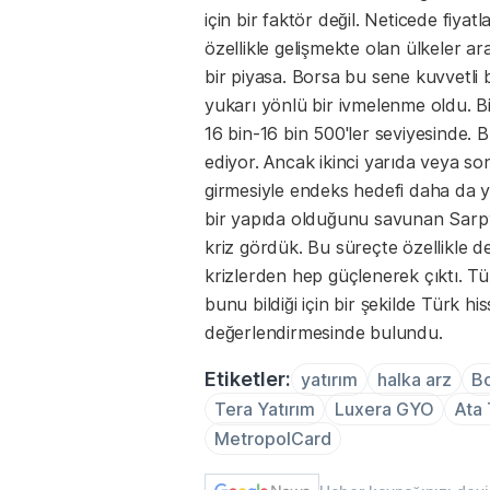
için bir faktör değil. Neticede fiya
özellikle gelişmekte olan ülkeler 
bir piyasa. Borsa bu sene kuvvetli 
yukarı yönlü bir ivmelenme oldu. Bi
16 bin-16 bin 500'ler seviyesinde. B
ediyor. Ancak ikinci yarıda veya so
girmesiyle endeks hedefi daha da yu
bir yapıda olduğunu savunan Sarpy
kriz gördük. Bu süreçte özellikle d
krizlerden hep güçlenerek çıktı. Tür
bunu bildiği için bir şekilde Türk hi
değerlendirmesinde bulundu.
Etiketler:
yatırım
halka arz
Bo
Tera Yatırım
Luxera GYO
Ata 
MetropolCard