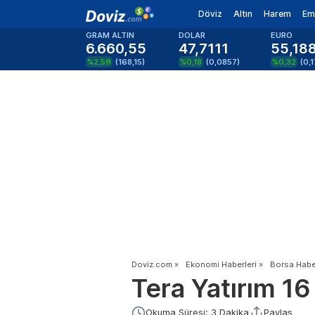
Döviz
Altın
Harem
Em
GRAM ALTIN
DOLAR
EURO
6.660,55
47,7111
55,18
%2,59
(
168,15
)
%0,18
(
0,0857
)
%0,32
(
0,
Doviz.com
»
Ekonomi Haberleri
»
Borsa Haber
Tera Yatırım 16
Okuma Süresi: 3 Dakika
Paylaş