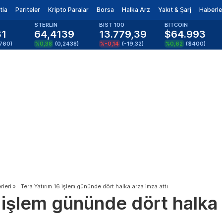
tia
Pariteler
Kripto Paralar
Borsa
Halka Arz
Yakıt & Şarj
Haberle
STERLİN
BIST 100
BITCOIN
81
64,4139
13.779,39
$64.993
1760
)
%0,38
(
0,2438
)
%-0,14
(
-19,32
)
%0,62
(
$400
)
leri
»
Tera Yatırım 16 işlem gününde dört halka arza imza attı
 işlem gününde dört halka 