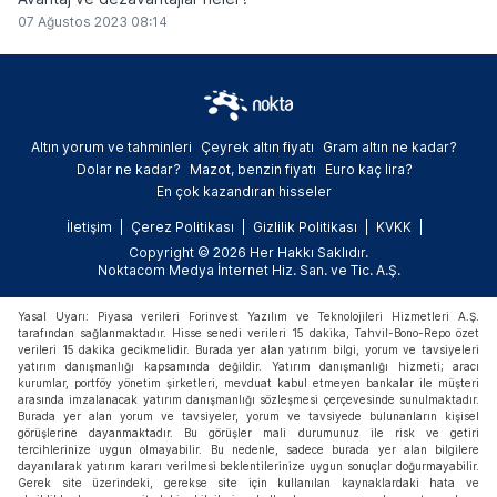
07 Ağustos 2023 08:14
Altın yorum ve tahminleri
Çeyrek altın fiyatı
Gram altın ne kadar?
Dolar ne kadar?
Mazot, benzin fiyatı
Euro kaç lira?
En çok kazandıran hisseler
İletişim
Çerez Politikası
Gizlilik Politikası
KVKK
Copyright © 2026 Her Hakkı Saklıdır.
Noktacom Medya İnternet Hiz. San. ve Tic. A.Ş.
Yasal Uyarı: Piyasa verileri Forinvest Yazılım ve Teknolojileri Hizmetleri A.Ş.
tarafından sağlanmaktadır. Hisse senedi verileri 15 dakika, Tahvil-Bono-Repo özet
verileri 15 dakika gecikmelidir. Burada yer alan yatırım bilgi, yorum ve tavsiyeleri
yatırım danışmanlığı kapsamında değildir. Yatırım danışmanlığı hizmeti; aracı
kurumlar, portföy yönetim şirketleri, mevduat kabul etmeyen bankalar ile müşteri
arasında imzalanacak yatırım danışmanlığı sözleşmesi çerçevesinde sunulmaktadır.
Burada yer alan yorum ve tavsiyeler, yorum ve tavsiyede bulunanların kişisel
görüşlerine dayanmaktadır. Bu görüşler mali durumunuz ile risk ve getiri
tercihlerinize uygun olmayabilir. Bu nedenle, sadece burada yer alan bilgilere
dayanılarak yatırım kararı verilmesi beklentilerinize uygun sonuçlar doğurmayabilir.
Gerek site üzerindeki, gerekse site için kullanılan kaynaklardaki hata ve