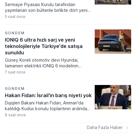
altı farklı kuruluşun piyasadan alım yaptığı
Sermaye Piyasası Kurulu tarafından
görülüyor.
yayımlanan son bültenle birlikte dört yeni
şirketin halka arz başvurusuna onay
5 saat önce
verilirken yatırımcılar için yeni fırsat kapıları
aralandı. Onaylanan talepler doğrultusunda
akın zamanda talep toplama sürecine
GÜNDEM
başlayarak borsaya adım atacaklar Çitlekçi
IONIQ 6 ultra hızlı sarj ve yeni
Mağazacılık, Teknika Plast, Türker Vangölü
teknolojileriyle Türkiye'de satışa
Enerji ve Kapeks Kimya oldu.
sunuldu
Güney Koreli otomotiv devi Hyundai,
tamamen elektrikli IONIQ 6 modelinin
kapsamlı bir şekilde güncellenen yeni
7 saat önce
versiyonunu Türkiye pazarında satışa
sundu. Aerodinamik yapısı ve ileri teknoloji
donanımlarıyla yenilenen araç, 800 volt
GÜNDEM
mimarisi sayesinde ultra hızlı şarj
Hakan Fidan: İsrail'in barış niyeti yok
istasyonlarında bataryasını 18 dakika gibi
Dışişleri Bakanı Hakan Fidan, Amman'da
kısa bir sürede yüzde 10'dan yüzde 80
katıldığı Kudüs konulu toplantının ardından
doluluğa ulaştırabiliyor.
bölgesel gelişmelere ve Gazze'deki barış
8 saat önce
sürecine dair kritik açıklamalarda bulundu.
İslam dünyasının temsilcileriyle bir araya
Daha Fazla Haber
gelen Fidan, İsrail'in hukuk tanımaz tavrına