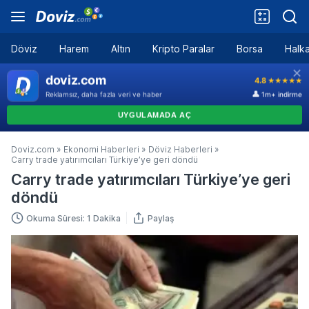
Döviz
Harem
Altın
Kripto Paralar
Borsa
Halka
Doviz.com
»
Ekonomi Haberleri
»
Döviz Haberleri
»
Carry trade yatırımcıları Türkiye’ye geri döndü
Carry trade yatırımcıları Türkiye’ye geri
döndü
Okuma Süresi: 1 Dakika
Paylaş