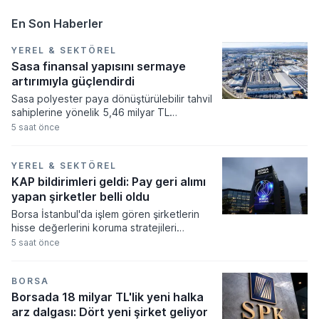
En Son Haberler
YEREL & SEKTÖREL
Sasa finansal yapısını sermaye
artırımıyla güçlendirdi
Sasa polyester paya dönüştürülebilir tahvil
sahiplerine yönelik 5,46 milyar TL
tutarındaki şarta bağlı sermaye artırımı
5 saat önce
sürecini resmi tescil işlemleriyle birlikte
tamamladı. Şirketin çıkarılmış sermayesi bu
işlem neticesinde 52,5 milyar TL seviyesine
YEREL & SEKTÖREL
ulaşırken, yeni sermaye yapısı Ticaret Sicili
KAP bildirimleri geldi: Pay geri alımı
Gazetesi’nde ilan edilerek yürürlüğe girdi.
yapan şirketler belli oldu
Borsa İstanbul'da işlem gören şirketlerin
hisse değerlerini koruma stratejileri
kapsamında yürüttükleri pay geri alım
5 saat önce
süreçleri tüm hızıyla devam ediyor.
Kamuoyunu Aydınlatma Platformu
üzerinden yapılan son bildirimlerde
BORSA
aralarında enerji ve gayrimenkul
Borsada 18 milyar TL'lik yeni halka
sektöründen dev isimlerin de bulunduğu
arz dalgası: Dört yeni şirket geliyor