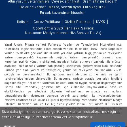
Altın yorum ve tahminleri
Çeyrek altın fiyatı
Gram altın ne kadar?
Dolar ne kadar?
Mazot, benzin fiyatı
Euro kaç lira?
En çok kazandıran hisseler
İletişim
Çerez Politikası
Gizlilik Politikası
KVKK
Copyright © 2026 Her Hakkı Saklıdır.
Noktacom Medya İnternet Hiz. San. ve Tic. A.Ş.
Yasal Uyarı: Piyasa verileri Forinvest Yazılım ve Teknolojileri Hizmetleri A.Ş.
tarafından sağlanmaktadır. Hisse senedi verileri 15 dakika, Tahvil-Bono-Repo özet
verileri 15 dakika gecikmelidir. Burada yer alan yatırım bilgi, yorum ve tavsiyeleri
yatırım danışmanlığı kapsamında değildir. Yatırım danışmanlığı hizmeti; aracı
kurumlar, portföy yönetim şirketleri, mevduat kabul etmeyen bankalar ile müşteri
arasında imzalanacak yatırım danışmanlığı sözleşmesi çerçevesinde sunulmaktadır.
Burada yer alan yorum ve tavsiyeler, yorum ve tavsiyede bulunanların kişisel
görüşlerine dayanmaktadır. Bu görüşler mali durumunuz ile risk ve getiri
tercihlerinize uygun olmayabilir. Bu nedenle, sadece burada yer alan bilgilere
dayanılarak yatırım kararı verilmesi beklentilerinize uygun sonuçlar doğurmayabilir.
Gerek site üzerindeki, gerekse site için kullanılan kaynaklardaki hata ve
eksikliklerden ve sitedeki bilgilerin kullanılması sonucunda yatırımcıların
uğrayabilecekleri doğrudan ve/veya dolaylı zararlardan, kar yoksunluğundan,
manevi zararlardan ve üçüncü kişilerin uğrayabileceği zararlardan Noktacom Medya
İnternet Hizmetleri San. ve Tic. A.Ş hiçbir şekilde sorumlu tutulamaz. BİST isim ve
logosu "Koruma Marka Belgesi" altında korunmakta olup izinsiz kullanılamaz, iktibas
Size daha iyi hizmet sunmak, içerik ve reklamları kişiselleştirmek için
edilemez, değiştirilemez. BİST ismi altında açıklanan tüm bilgilerin telif hakları
çerezler aracılığı ile internet tarama verileri topluyoruz.
tamamen BİST'e ait olup, tekrar yayınlanamaz.
Ayarlar
Kabul Ediyorum