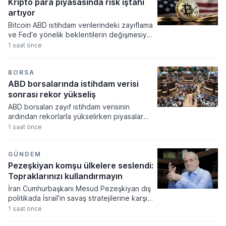
Kripto para piyasasında risk iştahı
artıyor
Bitcoin ABD istihdam verilerindeki zayıflama
ve Fed'e yönelik beklentilerin değişmesiyle
haftayı yükselişle kapattı. Kripto para
1 saat önce
piyasalarında risk iştahı artarken
yatırımcıların odağı önümüzdeki dönemde
açıklanacak enflasyon rakamlarına ve
BORSA
küresel gelişmelere çevrildi.
ABD borsalarında istihdam verisi
sonrası rekor yükseliş
ABD borsaları zayıf istihdam verisinin
ardından rekorlarla yükselirken piyasalar
Fed'in faiz artırım olasılığının düşmesini
1 saat önce
fiyatladı. Teknoloji hisselerindeki güçlü
performans endeksleri yukarı taşırken
haftalık bazda son yılların en yüksek
GÜNDEM
getirileri elde edildi.
Pezeşkiyan komşu ülkelere seslendi:
Topraklarınızı kullandırmayın
İran Cumhurbaşkanı Mesud Pezeşkiyan dış
politikada İsrail’in savaş stratejilerine karşı
diplomatik mutabakatın önemine vurgu
1 saat önce
yaparak bölgesel barış mesajı verdi. Silahlı