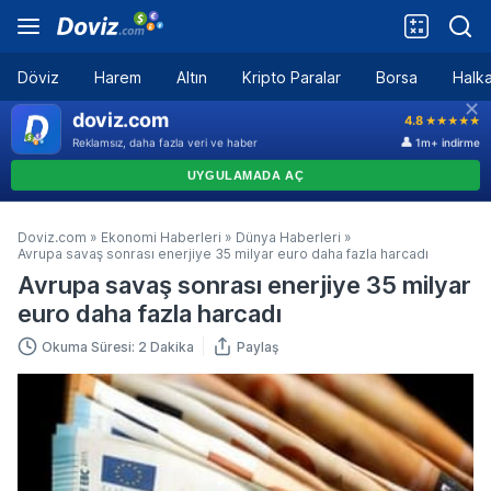
Döviz
Harem
Altın
Kripto Paralar
Borsa
Halka
Doviz.com
»
Ekonomi Haberleri
»
Dünya Haberleri
»
Avrupa savaş sonrası enerjiye 35 milyar euro daha fazla harcadı
Avrupa savaş sonrası enerjiye 35 milyar
euro daha fazla harcadı
Okuma Süresi: 2 Dakika
Paylaş