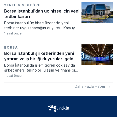
kuvvetler ile hükümetin tam uyum içinde
çalıştığını belirten Pezeşkiyan, Müslüman
YEREL & SEKTÖREL
ülkelerin topraklarını saldırı amaçlı
Borsa İstanbul'dan üç hisse için yeni
kullandırmaması gerektiğini ifade etti.
tedbir kararı
Borsa İstanbul üç hisse üzerinde yeni
tedbirler uygulanacağını duyurdu. Kamuyu
Aydınlatma Platformu üzerinden yapılan
1 saat önce
açıklamada Işıklar Enerji, CW Enerji ve
Hedef Holding paylarına yönelik
kısıtlamalar 10 Ağustos tarihinde devreye
BORSA
girecek.
Borsa İstanbul şirketlerinden yeni
yatırım ve iş birliği duyuruları geldi
Borsa İstanbul'da işlem gören çok sayıda
şirket enerji, teknoloji, ulaşım ve finans gibi
farklı sektörlerde gerçekleştirdikleri yeni iş
1 saat önce
birliklerini ve operasyonel sonuçlarını
kamuoyuyla paylaştı. Şirketlerin Kamuyu
Daha Fazla Haber
Aydınlatma Platformu üzerinden duyurduğu
veriler arasında yüksek tutarlı ihale
kazanımları, stratejik distribütörlük
anlaşmaları ve üretim kapasitesini artıran
tesis yatırımları öne çıktı.