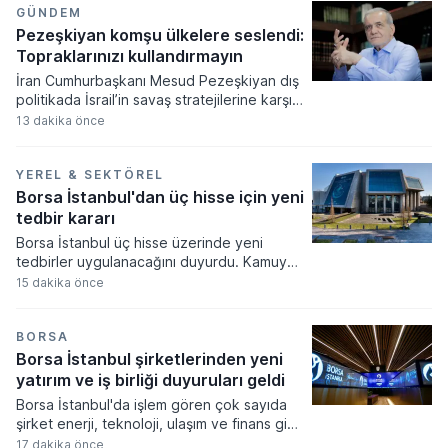
haftalık bazda son yılların en yüksek
GÜNDEM
getirileri elde edildi.
Pezeşkiyan komşu ülkelere seslendi:
Topraklarınızı kullandırmayın
İran Cumhurbaşkanı Mesud Pezeşkiyan dış
politikada İsrail’in savaş stratejilerine karşı
diplomatik mutabakatın önemine vurgu
13 dakika önce
yaparak bölgesel barış mesajı verdi. Silahlı
kuvvetler ile hükümetin tam uyum içinde
çalıştığını belirten Pezeşkiyan, Müslüman
YEREL & SEKTÖREL
ülkelerin topraklarını saldırı amaçlı
Borsa İstanbul'dan üç hisse için yeni
kullandırmaması gerektiğini ifade etti.
tedbir kararı
Borsa İstanbul üç hisse üzerinde yeni
tedbirler uygulanacağını duyurdu. Kamuyu
Aydınlatma Platformu üzerinden yapılan
15 dakika önce
açıklamada Işıklar Enerji, CW Enerji ve
Hedef Holding paylarına yönelik
kısıtlamalar 10 Ağustos tarihinde devreye
BORSA
girecek.
Borsa İstanbul şirketlerinden yeni
yatırım ve iş birliği duyuruları geldi
Borsa İstanbul'da işlem gören çok sayıda
şirket enerji, teknoloji, ulaşım ve finans gibi
farklı sektörlerde gerçekleştirdikleri yeni iş
17 dakika önce