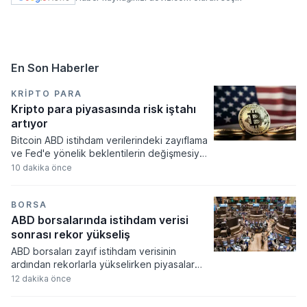
En Son Haberler
KRIPTO PARA
Kripto para piyasasında risk iştahı
artıyor
Bitcoin ABD istihdam verilerindeki zayıflama
ve Fed'e yönelik beklentilerin değişmesiyle
haftayı yükselişle kapattı. Kripto para
10 dakika önce
piyasalarında risk iştahı artarken
yatırımcıların odağı önümüzdeki dönemde
açıklanacak enflasyon rakamlarına ve
BORSA
küresel gelişmelere çevrildi.
ABD borsalarında istihdam verisi
sonrası rekor yükseliş
ABD borsaları zayıf istihdam verisinin
ardından rekorlarla yükselirken piyasalar
Fed'in faiz artırım olasılığının düşmesini
12 dakika önce
fiyatladı. Teknoloji hisselerindeki güçlü
performans endeksleri yukarı taşırken