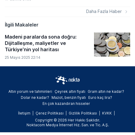
birliklerini ve operasyonel sonuçlarını
kamuoyuyla paylaştı. Şirketlerin Kamuyu
Daha Fazla Haber
Aydınlatma Platformu üzerinden duyurduğu
veriler arasında yüksek tutarlı ihale
İlgili Makaleler
kazanımları, stratejik distribütörlük
anlaşmaları ve üretim kapasitesini artıran
Madeni paralarda sona doğru:
tesis yatırımları öne çıktı.
Dijitalleşme, maliyetler ve
Türkiye’nin yol haritası
25 Mayıs 2025 22:14
Altın yorum ve tahminleri
Çeyrek altın fiyatı
Gram altın ne kadar?
Dolar ne kadar?
Mazot, benzin fiyatı
Euro kaç lira?
En çok kazandıran hisseler
İletişim
Çerez Politikası
Gizlilik Politikası
KVKK
Copyright © 2026 Her Hakkı Saklıdır.
Noktacom Medya İnternet Hiz. San. ve Tic. A.Ş.