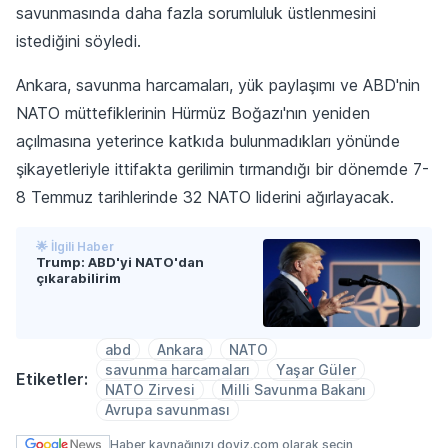
savunmasında daha fazla sorumluluk üstlenmesini
istediğini söyledi.
Ankara, savunma harcamaları, yük paylaşımı ve ABD'nin
NATO müttefiklerinin Hürmüz ‌Boğazı'nın yeniden
açılmasına ​yeterince katkıda bulunmadıkları yönünde
şikayetleriyle ittifakta gerilimin tırmandığı bir dönemde 7-
8 Temmuz tarihlerinde 32 NATO liderini ağırlayacak.
🌟 İlgili Haber
Trump: ABD'yi NATO'dan
çıkarabilirim
abd
Ankara
NATO
savunma harcamaları
Yaşar Güler
Etiketler:
NATO Zirvesi
Milli Savunma Bakanı
Avrupa savunması
Haber kaynağınızı doviz.com olarak seçin