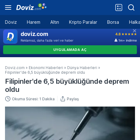
Döviz
Harem
Altın
Kripto Paralar
Borsa
Halka
Doviz.com
»
Ekonomi Haberleri
»
Dünya Haberleri
»
Filipinler'de 6,5 büyüklüğünde deprem oldu
Filipinler'de 6,5 büyüklüğünde deprem
oldu
Okuma Süresi: 1 Dakika
Paylaş