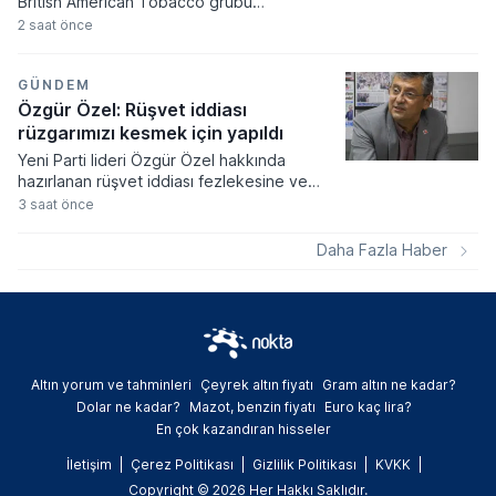
British American Tobacco grubu
ürünlerinde liste fiyatları güncellendi. Tekel
2 saat önce
Bayileri Yardımlaşma Derneği Başkanı Erol
Dündar tarafından paylaşılan bilgilere göre
zamlı tarife 7 Ağustos tarihinden itibaren
GÜNDEM
tüm satış noktalarında uygulanmaya
Özgür Özel: Rüşvet iddiası
başlanacak.
rüzgarımızı kesmek için yapıldı
Yeni Parti lideri Özgür Özel hakkında
hazırlanan rüşvet iddiası fezlekesine ve
partinin güncel oy potansiyeline dair
3 saat önce
çarpıcı açıklamalarda bulundu. Gazeteci
Murat Yetkin'e konuşan Özel,
Daha Fazla Haber
dokunulmazlık taleplerini siyasi bir hamle
olarak nitelendirirken partisinin bağış
kampanyasıyla topladığı rakamları paylaştı.
Altın yorum ve tahminleri
Çeyrek altın fiyatı
Gram altın ne kadar?
Dolar ne kadar?
Mazot, benzin fiyatı
Euro kaç lira?
En çok kazandıran hisseler
İletişim
Çerez Politikası
Gizlilik Politikası
KVKK
Copyright © 2026 Her Hakkı Saklıdır.