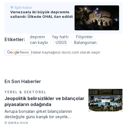
🌟 İlgili Haber
Venezuela iki büyük depremle
sallandı: Ülkede OHAL ilan edildi
deprem
fay hattı
Filipinler
Etiketler:
can kaybı
USGS
Balangonan
Haber kaynağınızı doviz.com olarak seçin
En Son Haberler
YEREL & SEKTÖREL
Jeopolitik belirsizlikler ve bilançolar
piyasaların odağında
Avrupa borsaları şirket bilançolarının
desteğiyle günü karışık bir seyirle
tamamlarken, bölge genelinde ekonomik
8 dakika önce