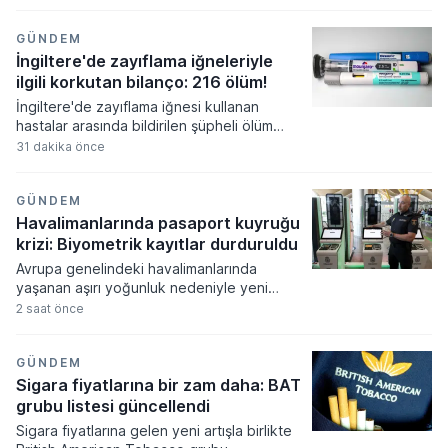
veriler ve jeopolitik belirsizlikler
fiyatlamalar üzerinde etkili oldu.
Almanya'da imalat sanayi siparişleri
GÜNDEM
beklentilerin üzerinde artış gösterse de
İngiltere'de zayıflama iğneleriyle
euro bölgesindeki perakende satış verileri
ilgili korkutan bilanço: 216 ölüm!
tüketim harcamalarındaki zayıflığı ortaya
İngiltere'de zayıflama iğnesi kullanan
koydu.
hastalar arasında bildirilen şüpheli ölüm
vakaları sağlık otoritelerini harekete
31 dakika önce
geçirdi. Mounjaro ve Wegovy gibi popüler
ilaçlarla ilişkilendirilen yan etki bildirimlerinin
sayısı artarken, uzmanlar ciddi
GÜNDEM
komplikasyonlar konusunda kullanıcılara
Havalimanlarında pasaport kuyruğu
yönelik uyarılarını sıkılaştırdı.
krizi: Biyometrik kayıtlar durduruldu
Avrupa genelindeki havalimanlarında
yaşanan aşırı yoğunluk nedeniyle yeni
biyometrik kayıt sisteminin uygulanmasına
2 saat önce
ara verildi. Yetkililer yolcu akışını
hızlandırmak amacıyla bu kararı alırken sınır
güvenliğinin süreçten olumsuz
GÜNDEM
etkilenmediğini vurguladı.
Sigara fiyatlarına bir zam daha: BAT
grubu listesi güncellendi
Sigara fiyatlarına gelen yeni artışla birlikte