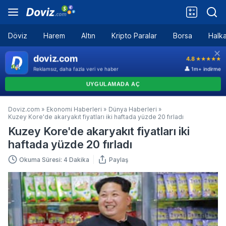
Döviz
Harem
Altın
Kripto Paralar
Borsa
Halka
Doviz.com
»
Ekonomi Haberleri
»
Dünya Haberleri
»
Kuzey Kore'de akaryakıt fiyatları iki haftada yüzde 20 fırladı
Kuzey Kore'de akaryakıt fiyatları iki
haftada yüzde 20 fırladı
Okuma Süresi: 4 Dakika
Paylaş