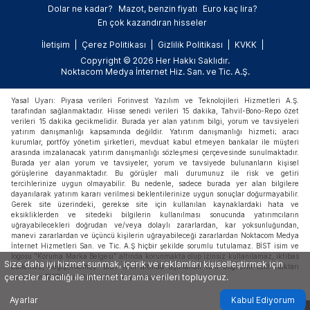
Dolar ne kadar?
Mazot, benzin fiyatı
Euro kaç lira?
En çok kazandıran hisseler
İletişim
Çerez Politikası
Gizlilik Politikası
KVKK
Copyright © 2026 Her Hakkı Saklıdır.
Noktacom Medya İnternet Hiz. San. ve Tic. A.Ş.
Yasal Uyarı: Piyasa verileri Forinvest Yazılım ve Teknolojileri Hizmetleri A.Ş.
tarafından sağlanmaktadır. Hisse senedi verileri 15 dakika, Tahvil-Bono-Repo özet
verileri 15 dakika gecikmelidir. Burada yer alan yatırım bilgi, yorum ve tavsiyeleri
yatırım danışmanlığı kapsamında değildir. Yatırım danışmanlığı hizmeti; aracı
kurumlar, portföy yönetim şirketleri, mevduat kabul etmeyen bankalar ile müşteri
arasında imzalanacak yatırım danışmanlığı sözleşmesi çerçevesinde sunulmaktadır.
Burada yer alan yorum ve tavsiyeler, yorum ve tavsiyede bulunanların kişisel
görüşlerine dayanmaktadır. Bu görüşler mali durumunuz ile risk ve getiri
tercihlerinize uygun olmayabilir. Bu nedenle, sadece burada yer alan bilgilere
dayanılarak yatırım kararı verilmesi beklentilerinize uygun sonuçlar doğurmayabilir.
Gerek site üzerindeki, gerekse site için kullanılan kaynaklardaki hata ve
eksikliklerden ve sitedeki bilgilerin kullanılması sonucunda yatırımcıların
uğrayabilecekleri doğrudan ve/veya dolaylı zararlardan, kar yoksunluğundan,
manevi zararlardan ve üçüncü kişilerin uğrayabileceği zararlardan Noktacom Medya
İnternet Hizmetleri San. ve Tic. A.Ş hiçbir şekilde sorumlu tutulamaz. BİST isim ve
logosu "Koruma Marka Belgesi" altında korunmakta olup izinsiz kullanılamaz, iktibas
Size daha iyi hizmet sunmak, içerik ve reklamları kişiselleştirmek için
edilemez, değiştirilemez. BİST ismi altında açıklanan tüm bilgilerin telif hakları
çerezler aracılığı ile internet tarama verileri topluyoruz.
tamamen BİST'e ait olup, tekrar yayınlanamaz.
Ayarlar
Kabul Ediyorum
X