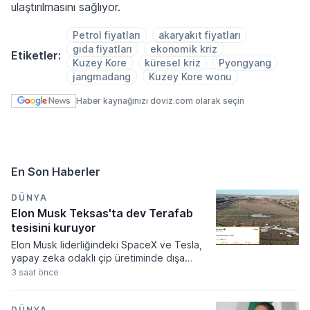
ulaştırılmasını sağlıyor.
Petrol fiyatları
akaryakıt fiyatları
gıda fiyatları
ekonomik kriz
Etiketler:
Kuzey Kore
küresel kriz
Pyongyang
jangmadang
Kuzey Kore wonu
Haber kaynağınızı doviz.com olarak seçin
En Son Haberler
DÜNYA
Elon Musk Teksas'ta dev Terafab
tesisini kuruyor
Elon Musk liderliğindeki SpaceX ve Tesla,
yapay zeka odaklı çip üretiminde dışa
bağımlılığı azaltmak amacıyla Teksas
3 saat önce
eyaletinde devasa bir tesis kurma kararı
aldı. Terafab adı verilen bu kapsamlı yarı
DÜNYA