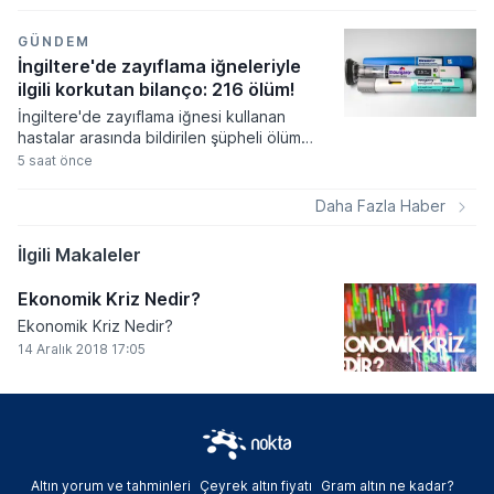
veriler ve jeopolitik belirsizlikler
fiyatlamalar üzerinde etkili oldu.
Almanya'da imalat sanayi siparişleri
GÜNDEM
beklentilerin üzerinde artış gösterse de
İngiltere'de zayıflama iğneleriyle
euro bölgesindeki perakende satış verileri
ilgili korkutan bilanço: 216 ölüm!
tüketim harcamalarındaki zayıflığı ortaya
İngiltere'de zayıflama iğnesi kullanan
koydu.
hastalar arasında bildirilen şüpheli ölüm
vakaları sağlık otoritelerini harekete
5 saat önce
geçirdi. Mounjaro ve Wegovy gibi popüler
ilaçlarla ilişkilendirilen yan etki bildirimlerinin
Daha Fazla Haber
sayısı artarken, uzmanlar ciddi
komplikasyonlar konusunda kullanıcılara
İlgili Makaleler
yönelik uyarılarını sıkılaştırdı.
Ekonomik Kriz Nedir?
Ekonomik Kriz Nedir?
14 Aralık 2018 17:05
Altın yorum ve tahminleri
Çeyrek altın fiyatı
Gram altın ne kadar?