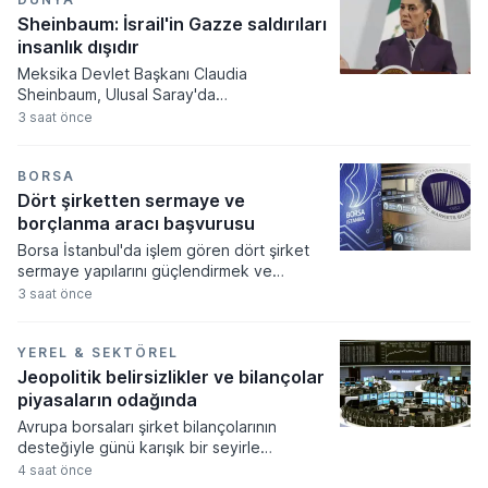
iletken kompleksine ilk etapta 16,8 milyar
dolar tutarında devasa bir sermaye aktarımı
Sheinbaum: İsrail'in Gazze saldırıları
gerçekleştirilecek.
insanlık dışıdır
Meksika Devlet Başkanı Claudia
Sheinbaum, Ulusal Saray'da
gerçekleştirdiği basın toplantısında Gazze
3 saat önce
Şeridi'nde devam eden askeri
operasyonları insanlık dışı olarak
nitelendirerek uluslararası toplumu
BORSA
müdahale etmeye çağırdı. Meksika'nın
Dört şirketten sermaye ve
Filistin Devleti'ni tanıyan resmi tutumunu
borçlanma aracı başvurusu
yineleyen Sheinbaum, bölgedeki sivil
Borsa İstanbul'da işlem gören dört şirket
kayıpların durdurulması için ateşkes ve
sermaye yapılarını güçlendirmek ve
uluslararası hukuka uyulması gerektiğini
stratejik hedeflerine ulaşmak amacıyla
3 saat önce
vurguladı.
Sermaye Piyasası Kurulu'na kritik
başvurularda bulundu. Kamuyu Aydınlatma
Platformu üzerinden yapılan açıklamalara
YEREL & SEKTÖREL
göre 5-6 Ağustos tarihlerinde gerçekleşen
Jeopolitik belirsizlikler ve bilançolar
bu başvurular sermaye artırımı, tavan
piyasaların odağında
yükseltimi ve borçlanma aracı ihracı gibi
Avrupa borsaları şirket bilançolarının
önemli finansal süreçleri kapsıyor.
desteğiyle günü karışık bir seyirle
tamamlarken, bölge genelinde ekonomik
4 saat önce