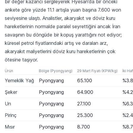
bir değer kazancı sergileyerek Hyesan’da bir önceki
ankete göre yüzde 11.1 artışla yuan başına 7.600 won
seviyesine ulaştı. Analistler, akaryakıt ve döviz kuru
hareketlerinin normalde paralel seyrettiğini ancak İran
savaşının bu döngüde bir kopuş yarattığını not ediyor;
küresel petrol fiyatlarındaki artış ve daralan arz,
akaryakıt maliyetlerini döviz kuru hareketlerinin çok
ötesine taşıyor.
Ürün
Bölge (Pyongyang)
29 Mart Fiyatı (KPW/kg)
İki Ha
Yemeklik Yağ
Pyongyang
65.100
%3.
Şeker
Pyongyang
64.900
%4.2
Un
Pyongyang
27.100
%6.3
Pirinç
Pyongyang
25.300
%2.
Mısır
Pyongyang
8.700
%8.7