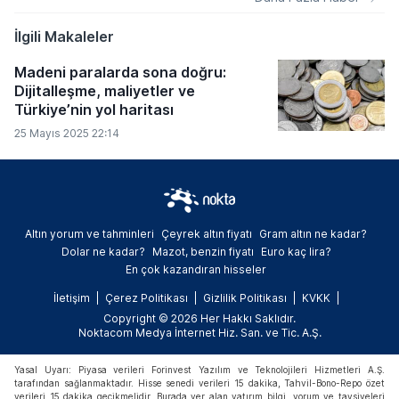
madenlere dayalı yatırım fonları haftanın en
çok ilgi gören ve değer kazanan varlıkları
İlgili Makaleler
arasında yer aldı.
Madeni paralarda sona doğru:
Dijitalleşme, maliyetler ve
Türkiye’nin yol haritası
25 Mayıs 2025 22:14
Altın yorum ve tahminleri
Çeyrek altın fiyatı
Gram altın ne kadar?
Dolar ne kadar?
Mazot, benzin fiyatı
Euro kaç lira?
En çok kazandıran hisseler
İletişim
Çerez Politikası
Gizlilik Politikası
KVKK
Copyright © 2026 Her Hakkı Saklıdır.
Noktacom Medya İnternet Hiz. San. ve Tic. A.Ş.
Yasal Uyarı: Piyasa verileri Forinvest Yazılım ve Teknolojileri Hizmetleri A.Ş.
tarafından sağlanmaktadır. Hisse senedi verileri 15 dakika, Tahvil-Bono-Repo özet
verileri 15 dakika gecikmelidir. Burada yer alan yatırım bilgi, yorum ve tavsiyeleri