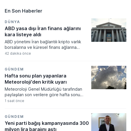
En Son Haberler
DÜNYA
ABD yasa dışı İran finans ağlarını
kara listeye aldı
ABD yönetimi İran bağlantılı kripto varlık
borsalarına ve küresel finans ağlarına
yönelik yeni yaptırımlar uygulama kararı
42 dakika önce
aldı. Tahran yönetiminin finansal
kaynaklarını kısıtlamayı hedefleyen
düzenlemeler kapsamında iki dijital varlık
GÜNDEM
platformu ve bir gölge bankacılık sistemi
Hafta sonu plan yapanlara
yaptırım listesine dahil edildi.
Meteoroloji'den kritik uyarı
Meteoroloji Genel Müdürlüğü tarafından
paylaşılan son verilere göre hafta sonu
boyunca yurdun büyük bölümünde az
1 saat önce
bulutlu ve açık bir hava hakim olacak. Hava
sıcaklıklarının mevsim normalleri civarında
seyretmesi beklenirken, Marmara'nın
GÜNDEM
kuzeyi ile Karadeniz kıyılarında yerel yağış
Yeni parti bağış kampanyasında 300
geçişlerinin görülebileceği tahmin ediliyor.
milyon lira barajını aştı