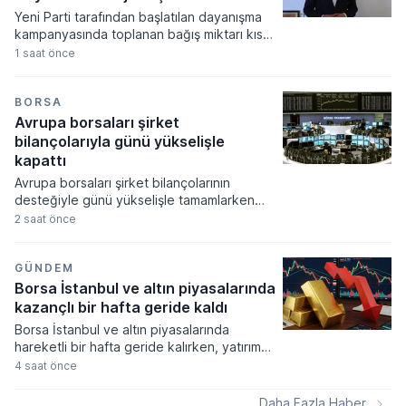
Yeni Parti tarafından başlatılan dayanışma
kampanyasında toplanan bağış miktarı kısa
sürede 300 milyon lira barajını aşarak
1 saat önce
büyük bir ilgi gördü. CHP'den ayrılan 91
milletvekilinin kurucular kurulunda yer aldığı
siyasi oluşum, dokuz günlük süreçte
BORSA
ulaşılan rakamları ve bağışçı sayısını
Avrupa borsaları şirket
kamuoyuyla paylaştı.
bilançolarıyla günü yükselişle
kapattı
Avrupa borsaları şirket bilançolarının
desteğiyle günü yükselişle tamamlarken
yatırımcılar ekonomik verilere odaklandı.
2 saat önce
Küresel gıda fiyatlarının hava şartları ve
jeopolitik risklerle zirveye çıkması
piyasalardaki enflasyon endişelerini canlı
GÜNDEM
tutuyor.
Borsa İstanbul ve altın piyasalarında
kazançlı bir hafta geride kaldı
Borsa İstanbul ve altın piyasalarında
hareketli bir hafta geride kalırken, yatırım
araçlarının büyük çoğunluğu yatırımcısına
4 saat önce
kazanç sağlamayı başardı. Döviz kurlarında
yukarı yönlü ivme sınırlı kalırken, kıymetli
Daha Fazla Haber