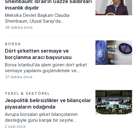
dolar tutarında devasa bir sermaye aktarımı
Sheinbaum: İsrail'in Gazze saldırıları
gerçekleştirilecek.
insanlık dışıdır
Meksika Devlet Başkanı Claudia
Sheinbaum, Ulusal Saray'da
gerçekleştirdiği basın toplantısında Gazze
36 dakika önce
Şeridi'nde devam eden askeri
operasyonları insanlık dışı olarak
nitelendirerek uluslararası toplumu
BORSA
müdahale etmeye çağırdı. Meksika'nın
Dört şirketten sermaye ve
Filistin Devleti'ni tanıyan resmi tutumunu
borçlanma aracı başvurusu
yineleyen Sheinbaum, bölgedeki sivil
Borsa İstanbul'da işlem gören dört şirket
kayıpların durdurulması için ateşkes ve
sermaye yapılarını güçlendirmek ve
uluslararası hukuka uyulması gerektiğini
stratejik hedeflerine ulaşmak amacıyla
37 dakika önce
vurguladı.
Sermaye Piyasası Kurulu'na kritik
başvurularda bulundu. Kamuyu Aydınlatma
Platformu üzerinden yapılan açıklamalara
YEREL & SEKTÖREL
göre 5-6 Ağustos tarihlerinde gerçekleşen
Jeopolitik belirsizlikler ve bilançolar
bu başvurular sermaye artırımı, tavan
piyasaların odağında
yükseltimi ve borçlanma aracı ihracı gibi
Avrupa borsaları şirket bilançolarının
önemli finansal süreçleri kapsıyor.
desteğiyle günü karışık bir seyirle
tamamlarken, bölge genelinde ekonomik
2 saat önce
veriler ve jeopolitik belirsizlikler