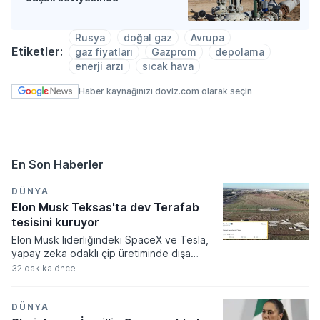
Rusya
doğal gaz
Avrupa
Etiketler:
gaz fiyatları
Gazprom
depolama
enerji arzı
sıcak hava
Haber kaynağınızı doviz.com olarak seçin
En Son Haberler
DÜNYA
Elon Musk Teksas'ta dev Terafab
tesisini kuruyor
Elon Musk liderliğindeki SpaceX ve Tesla,
yapay zeka odaklı çip üretiminde dışa
bağımlılığı azaltmak amacıyla Teksas
32 dakika önce
eyaletinde devasa bir tesis kurma kararı
aldı. Terafab adı verilen bu kapsamlı yarı
iletken kompleksine ilk etapta 16,8 milyar
DÜNYA