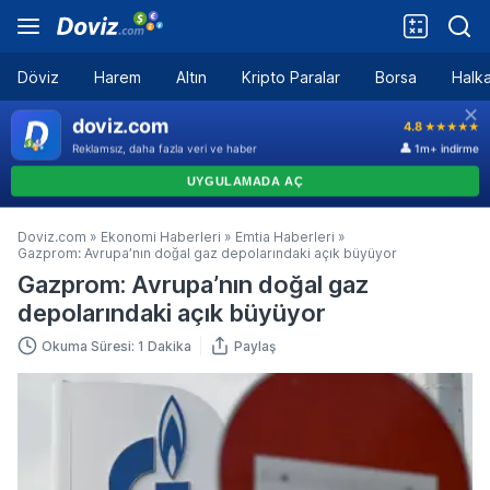
Döviz
Harem
Altın
Kripto Paralar
Borsa
Halka
Doviz.com
»
Ekonomi Haberleri
»
Emtia Haberleri
»
Gazprom: Avrupa’nın doğal gaz depolarındaki açık büyüyor
Gazprom: Avrupa’nın doğal gaz
depolarındaki açık büyüyor
Okuma Süresi: 1 Dakika
Paylaş