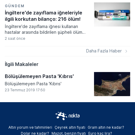
fiyatlamalar üzerinde etkili oldu.
Almanya'da imalat sanayi siparişleri
GÜNDEM
beklentilerin üzerinde artış gösterse de
İngiltere'de zayıflama iğneleriyle
euro bölgesindeki perakende satış verileri
ilgili korkutan bilanço: 216 ölüm!
tüketim harcamalarındaki zayıflığı ortaya
İngiltere'de zayıflama iğnesi kullanan
koydu.
hastalar arasında bildirilen şüpheli ölüm
vakaları sağlık otoritelerini harekete
2 saat önce
geçirdi. Mounjaro ve Wegovy gibi popüler
ilaçlarla ilişkilendirilen yan etki bildirimlerinin
Daha Fazla Haber
sayısı artarken, uzmanlar ciddi
komplikasyonlar konusunda kullanıcılara
İlgili Makaleler
yönelik uyarılarını sıkılaştırdı.
Bölüşülemeyen Pasta 'Kıbrıs'
Bölüşülemeyen Pasta 'Kıbrıs'
23 Temmuz 2019 17:50
Altın yorum ve tahminleri
Çeyrek altın fiyatı
Gram altın ne kadar?
Dolar ne kadar?
Mazot, benzin fiyatı
Euro kaç lira?