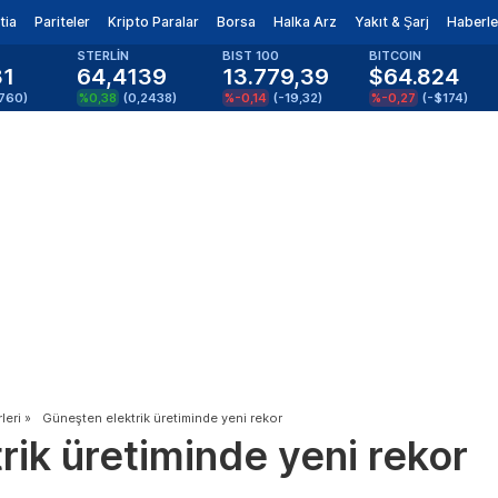
tia
Pariteler
Kripto Paralar
Borsa
Halka Arz
Yakıt & Şarj
Haberle
STERLİN
BIST 100
BITCOIN
81
64,4139
13.779,39
$64.824
1760
)
%0,38
(
0,2438
)
%-0,14
(
-19,32
)
%-0,27
(
-$174
)
leri
»
Güneşten elektrik üretiminde yeni rekor
rik üretiminde yeni rekor