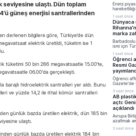
liman taleb
k seviyesine ulaştı. Dün toplam
Enerji piyas
revize edile
hareketlili
orta ve uzu
,4'ü güneş enerjisi santrallerinden
düzenlemel
seviyeleri 
1 saat önce
Enerji piya
ediyor.
Dünyaca ü
kurumu tara
Rihanna'n
doğrultusu
şirkete yeni 
marka zaf
den derlenen bilgilere göre, Türkiye'de dün
verilirken b
Barbadoslu 
yetkileri ipt
gavatsaat elektrik üretildi, tüketim ise 1
ismi için Tü
du.
mücadelesi 
1 saat önce
Mahkeme he
Öğrenci a
adıyla sade
ik tüketimi 50 bin 286 megavatsaatle 15.00'te,
Resmi Ga
farklılığı b
tescilini tük
yayımland
gavatsaatle 06.00'da gerçekleşti.
uyandıracağ
Öğrenci aff
etti.
Gazete'de 
 barajlı hidroelektrik santralleri yer aldı. Bunu
yürürlüğe gi
3 saat önce
leri ve yüzde 14,2 ile ithal kömür santralleri
üniversitele
AB plasti
geri dönüş y
açtı: Gen
kanun kaps
sahtecilik 
açıklandı
mevzuata ay
nden günlük bazda üretilen elektrik, dün 185 bin
Avrupa Birli
açanlara ağ
iyesine ulaştı.
azaltmak am
kararlaştırıld
kökten deği
3 saat önce
kapsamlı bi
inden günlük bazda üretilen elektrik 184 bin
paketini dev