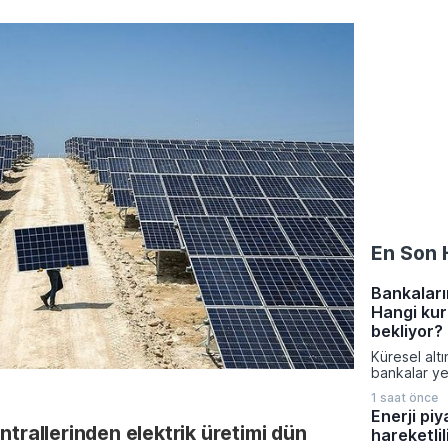
En Son 
Bankaların
Hangi kur
bekliyor?
Küresel alt
bankalar ye
güncellerke
1 saat önce
dolara kada
Enerji pi
bekleniyor.
ntrallerinden elektrik üretimi dün
hareketlili
güçlü alımla