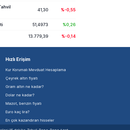
Tahvil
41,30
%-0,55
ti
51,4973
%0,26
13.779,39
%-0,14
Hızlı Erişim
Kur Korumalı Mevduat Hesaplama
Çeyrek altın fiyatı
Gram altın ne kadar?
Dolar ne kadar?
Mazot, benzin fiyatı
Euro kaç lira?
En çok kazandıran hisseler