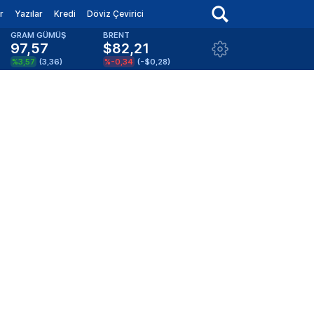
r
Yazılar
Kredi
Döviz Çevirici
GRAM GÜMÜŞ
BRENT
97,57
$82,21
%3,57
(
3,36
)
%-0,34
(
-$0,28
)