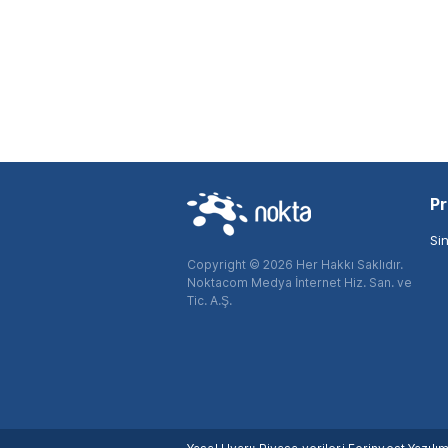
Pr
Si
Copyright © 2026 Her Hakkı Saklıdır.
Noktacom Medya İnternet Hiz. San. ve
Tic. A.Ş.