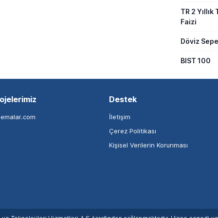
TR 2 Yıllık 
Faizi
Döviz Sepe
BIST 100
ojelerimiz
Destek
nemalar.com
İletişim
Çerez Politikası
Kişisel Verilerin Korunması