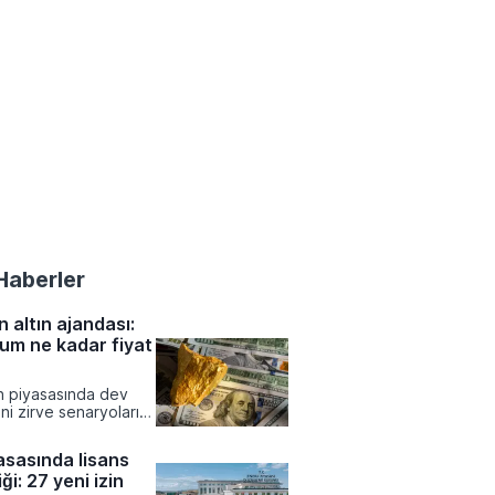
Haberler
 altın ajandası:
um ne kadar fiyat
ın piyasasında dev
ni zirve senaryolarını
n ons fiyatının 5.300
r tırmanması
yasasında lisans
 Merkez bankalarının
ği: 27 yeni izin
rı ve artan güvenli