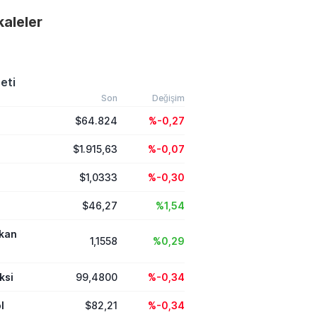
n yıllık ortalama
akaleler
amlık atık miktarını
hedefleyen yeni
da ambalajlarından
hizmetlerine kadar
nda aşamalı yasaklar
eti
Son
Değişim
$64.824
%-0,27
$1.915,63
%-0,07
$1,0333
%-0,30
$46,27
%1,54
ikan
1,1558
%0,29
ksi
99,4800
%-0,34
l
$82,21
%-0,34