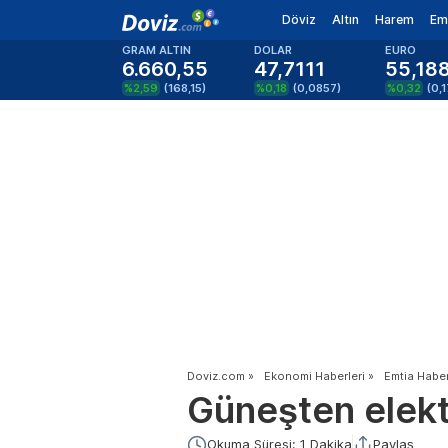
Döviz
Altın
Harem
Em
GRAM ALTIN
DOLAR
EURO
6.660,55
47,7111
55,18
%2,59
(
168,15
)
%0,18
(
0,0857
)
%0,32
(
0,
Doviz.com
»
Ekonomi Haberleri
»
Emtia Haber
Güneşten elekt
Okuma Süresi: 1 Dakika
Paylaş