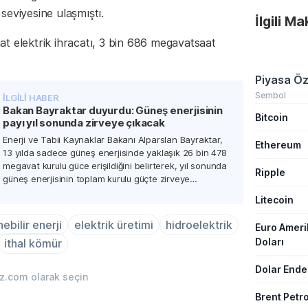
başına düşe
seviyesine ulaşmıştı.
İlgili M
177,8 kilogr
düşürmeyi 
t elektrik ihracatı, 3 bin 686 megavatsaat
kurallar, gı
havalimanı 
pek çok ala
getiriyor.
Piyasa Öz
Sembol
İLGİLİ HABER
Bakan Bayraktar duyurdu: Güneş enerjisinin
Bitcoin
payı yıl sonunda zirveye çıkacak
Enerji ve Tabii Kaynaklar Bakanı Alparslan Bayraktar,
Ethereum
13 yılda sadece güneş enerjisinde yaklaşık 26 bin 478
megavat kurulu güce erişildiğini belirterek, yıl sonunda
Ripple
güneş enerjisinin toplam kurulu güçte zirveye
çıkacağını aktardı.
Litecoin
ebilir enerji
elektrik üretimi
hidroelektrik
Euro Amer
Doları
ithal kömür
Dolar Ende
iz.com olarak seçin
Brent Petro