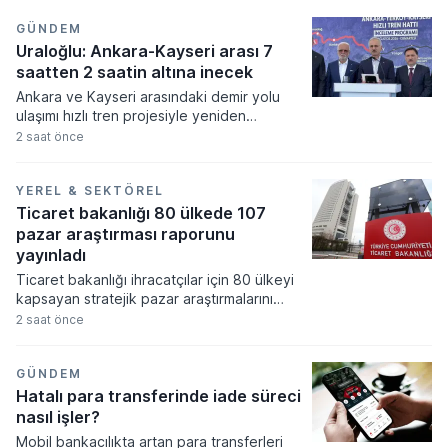
GÜNDEM
Uraloğlu: Ankara-Kayseri arası 7
saatten 2 saatin altına inecek
Ankara ve Kayseri arasındaki demir yolu
ulaşımı hızlı tren projesiyle yeniden
şekillenirken yolculuk süresinde devrim
2 saat önce
niteliğinde bir kısalma yaşanıyor. Ulaştırma
ve Altyapı Bakanlığı tarafından yürütülen
çalışmalar sonucunda mevcut durumda 7
YEREL & SEKTÖREL
saati bulan seyahat süresinin 1 saat 45
Ticaret bakanlığı 80 ülkede 107
dakikaya inmesi hedefleniyor.
pazar araştırması raporunu
yayınladı
Ticaret bakanlığı ihracatçılar için 80 ülkeyi
kapsayan stratejik pazar araştırmalarını
tamamladı. Ticaret müşavirleri tarafından
2 saat önce
hazırlanan 107 farklı rapor, Türk iş
dünyasının yeni pazarlara giriş stratejilerine
rehberlik etmek üzere dijital platformda
GÜNDEM
erişime açıldı.
Hatalı para transferinde iade süreci
nasıl işler?
Mobil bankacılıkta artan para transferleri