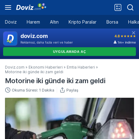
Döviz
Harem
Altın
Kripto Paralar
Borsa
Halka
Doviz.com
»
Ekonomi Haberleri
»
Emtia Haberleri
»
Motorine iki günde iki zam geldi
Motorine iki günde iki zam geldi
Okuma Süresi: 1 Dakika
Paylaş