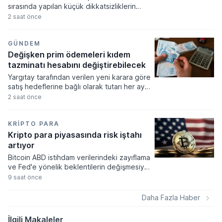
sırasında yapılan küçük dikkatsizliklerin
büyük mali kayıplara yol açabileceği
2 saat önce
konusunda uzmanlar tarafından kritik
uyarılar yapılıyor. İşlem onayı verilmeden
önce alıcı bilgilerinin ve hesap numarasının
GÜNDEM
titizlikle kontrol edilmesi, hatalı
Değişken prim ödemeleri kıdem
gönderimlerin önüne geçmek için en temel
tazminatı hesabını değiştirebilecek
önlem olarak gösteriliyor.
Yargıtay tarafından verilen yeni karara göre
satış hedeflerine bağlı olarak tutarı her ay
değişen prim ödemelerinin kıdem tazminatı
2 saat önce
hesabına dahil edilmesi yasal bir zorunluluk
haline geldi. Takım lideri olarak çalışan bir
işçinin açtığı davada mahkeme, primlerin
KRIPTO PARA
miktarının sabit olmamasının veya sadece
Kripto para piyasasında risk iştahı
belirli hedeflere ulaşıldığında ödenmesinin
artıyor
giydirilmiş ücret hesaplamasını
Bitcoin ABD istihdam verilerindeki zayıflama
etkilemeyeceğine hükmetti.
ve Fed'e yönelik beklentilerin değişmesiyle
haftayı yükselişle kapattı. Kripto para
9 saat önce
piyasalarında risk iştahı artarken
yatırımcıların odağı önümüzdeki dönemde
Daha Fazla Haber
açıklanacak enflasyon rakamlarına ve
küresel gelişmelere çevrildi.
İlgili Makaleler