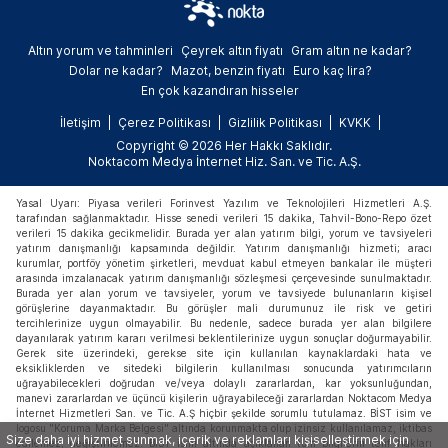
Altın yorum ve tahminleri
Çeyrek altın fiyatı
Gram altın ne kadar?
Dolar ne kadar?
Mazot, benzin fiyatı
Euro kaç lira?
En çok kazandıran hisseler
İletişim
Çerez Politikası
Gizlilik Politikası
KVKK
Copyright © 2026 Her Hakkı Saklıdır.
Noktacom Medya İnternet Hiz. San. ve Tic. A.Ş.
Yasal Uyarı: Piyasa verileri Forinvest Yazılım ve Teknolojileri Hizmetleri A.Ş.
tarafından sağlanmaktadır. Hisse senedi verileri 15 dakika, Tahvil-Bono-Repo özet
verileri 15 dakika gecikmelidir. Burada yer alan yatırım bilgi, yorum ve tavsiyeleri
yatırım danışmanlığı kapsamında değildir. Yatırım danışmanlığı hizmeti; aracı
kurumlar, portföy yönetim şirketleri, mevduat kabul etmeyen bankalar ile müşteri
arasında imzalanacak yatırım danışmanlığı sözleşmesi çerçevesinde sunulmaktadır.
Burada yer alan yorum ve tavsiyeler, yorum ve tavsiyede bulunanların kişisel
görüşlerine dayanmaktadır. Bu görüşler mali durumunuz ile risk ve getiri
tercihlerinize uygun olmayabilir. Bu nedenle, sadece burada yer alan bilgilere
dayanılarak yatırım kararı verilmesi beklentilerinize uygun sonuçlar doğurmayabilir.
Gerek site üzerindeki, gerekse site için kullanılan kaynaklardaki hata ve
eksikliklerden ve sitedeki bilgilerin kullanılması sonucunda yatırımcıların
uğrayabilecekleri doğrudan ve/veya dolaylı zararlardan, kar yoksunluğundan,
manevi zararlardan ve üçüncü kişilerin uğrayabileceği zararlardan Noktacom Medya
İnternet Hizmetleri San. ve Tic. A.Ş hiçbir şekilde sorumlu tutulamaz. BİST isim ve
logosu "Koruma Marka Belgesi" altında korunmakta olup izinsiz kullanılamaz, iktibas
Size daha iyi hizmet sunmak, içerik ve reklamları kişiselleştirmek için
edilemez, değiştirilemez. BİST ismi altında açıklanan tüm bilgilerin telif hakları