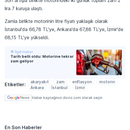
Son artışla birlikte motorindeki iki günlük toplam zam 2
lira 7 kuruşa ulaştı.
Zamla birlikte motorinin litre fiyatı yaklaşık olarak
İstanbul'da 66,78 TL'ye, Ankara'da 67,88 TL'ye, İzmir'de
68,15 TL’ye yükseldi.
🌟 İlgili Haber
Tarih belli oldu: Motorine tekrar
zam geliyor
akaryakıt
zam
enflasyon
motorin
Etiketler:
Ankara
İstanbul
İzmir
Haber kaynağınızı doviz.com olarak seçin
En Son Haberler