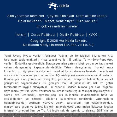
Altın yorum ve tahminleri
Çeyrek altın fiyatı
Gram altın ne kadar?
Dolar ne kadar?
Mazot, benzin fiyatı
Euro kaç lira?
En çok kazandıran hisseler
İletişim
Çerez Politikası
Gizlilik Politikası
KVKK
Copyright © 2026 Her Hakkı Saklıdır.
Noktacom Medya İnternet Hiz. San. ve Tic. A.Ş.
Yasal Uyarı: Piyasa verileri Forinvest Yazılım ve Teknolojileri Hizmetleri A.Ş.
tarafından sağlanmaktadır. Hisse senedi verileri 15 dakika, Tahvil-Bono-Repo özet
verileri 15 dakika gecikmelidir. Burada yer alan yatırım bilgi, yorum ve tavsiyeleri
yatırım danışmanlığı kapsamında değildir. Yatırım danışmanlığı hizmeti; aracı
kurumlar, portföy yönetim şirketleri, mevduat kabul etmeyen bankalar ile müşteri
arasında imzalanacak yatırım danışmanlığı sözleşmesi çerçevesinde sunulmaktadır.
Burada yer alan yorum ve tavsiyeler, yorum ve tavsiyede bulunanların kişisel
görüşlerine dayanmaktadır. Bu görüşler mali durumunuz ile risk ve getiri
tercihlerinize uygun olmayabilir. Bu nedenle, sadece burada yer alan bilgilere
dayanılarak yatırım kararı verilmesi beklentilerinize uygun sonuçlar doğurmayabilir.
Gerek site üzerindeki, gerekse site için kullanılan kaynaklardaki hata ve
eksikliklerden ve sitedeki bilgilerin kullanılması sonucunda yatırımcıların
uğrayabilecekleri doğrudan ve/veya dolaylı zararlardan, kar yoksunluğundan,
manevi zararlardan ve üçüncü kişilerin uğrayabileceği zararlardan Noktacom Medya
İnternet Hizmetleri San. ve Tic. A.Ş hiçbir şekilde sorumlu tutulamaz. BİST isim ve
logosu "Koruma Marka Belgesi" altında korunmakta olup izinsiz kullanılamaz, iktibas