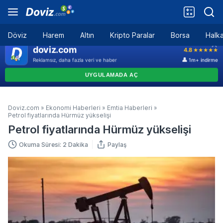
Döviz
Harem
Altın
Kripto Paralar
Borsa
Halka
Doviz.com
»
Ekonomi Haberleri
»
Emtia Haberleri
»
Petrol fiyatlarında Hürmüz yükselişi
Petrol fiyatlarında Hürmüz yükselişi
Okuma Süresi: 2 Dakika
Paylaş