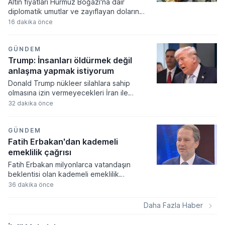
Altın fiyatları Hürmüz Boğazı'na dair
diplomatik umutlar ve zayıflayan doların
etkisiyle yükselişini dördüncü güne
16 dakika önce
taşıyarak yedi haftanın zirvesine ulaştı.
Spot altın ons başına 4.265 dolar seviyesini
test ederken piyasa aktörleri rotayı
GÜNDEM
ABD'den gelecek kritik istihdam verilerine
Trump: İnsanları öldürmek değil
çevirdi.
anlaşma yapmak istiyorum
Donald Trump nükleer silahlara sahip
olmasına izin vermeyecekleri İran ile
anlaşma yapmayı tercih ettiğini açıkladı.
32 dakika önce
Bölgedeki gerilimi düşürmeye yönelik
adımlar atan ABD Başkanı, planlanan büyük
ölçekli saldırıları gelen diyalog talepleri
GÜNDEM
üzerine askıya aldığını duyurdu.
Fatih Erbakan'dan kademeli
emeklilik çağrısı
Fatih Erbakan milyonlarca vatandaşın
beklentisi olan kademeli emeklilik
düzenlemesi için yetkililere çağrıda
36 dakika önce
bulundu. Yeniden Refah Partisi lideri bir
günlük sigorta girişi farkıyla emeklilik
Daha Fazla Haber
süresinin 17 yıl uzamasının adalet ilkelerine
aykırı olduğunu vurguladı.