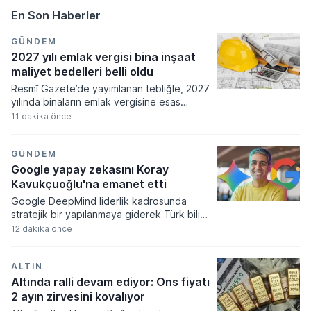
En Son Haberler
GÜNDEM
2027 yılı emlak vergisi bina inşaat
maliyet bedelleri belli oldu
Resmî Gazete’de yayımlanan tebliğle, 2027
yılında binaların emlak vergisine esas
değerinin hesaplanmasında kullanılacak
11 dakika önce
normal inşaat maliyetleri belirlendi.
Meskenlerden fabrikalara, otellerden
okullara, garajlardan ticari yapılara kadar 23
GÜNDEM
farklı bina grubu için uygulanacak
Google yapay zekasını Koray
metrekare bedelleri açıklandı.
Kavukçuoğlu'na emanet etti
Google DeepMind liderlik kadrosunda
stratejik bir yapılanmaya giderek Türk bilim
insanı Koray Kavukçuoğlu'nu kıdemli
12 dakika önce
başkan yardımcılığına atadı. Alphabet Üst
Yöneticisi Sundar Pichai tarafından
duyurulan bu görev değişimiyle birlikte
ALTIN
yapay zekâ model geliştirme süreçleri ve
Altında ralli devam ediyor: Ons fiyatı
Gemini uygulaması Kavukçuoğlu'nun
2 ayın zirvesini kovalıyor
yönetimine devredildi.