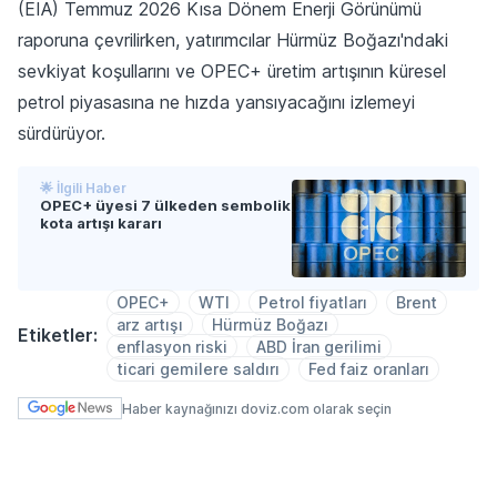
(EIA) Temmuz 2026 Kısa Dönem Enerji Görünümü
raporuna çevrilirken, yatırımcılar Hürmüz Boğazı'ndaki
sevkiyat koşullarını ve OPEC+ üretim artışının küresel
petrol piyasasına ne hızda yansıyacağını izlemeyi
sürdürüyor.
🌟 İlgili Haber
OPEC+ üyesi 7 ülkeden sembolik
kota artışı kararı
OPEC+
WTI
Petrol fiyatları
Brent
arz artışı
Hürmüz Boğazı
Etiketler:
enflasyon riski
ABD İran gerilimi
ticari gemilere saldırı
Fed faiz oranları
Haber kaynağınızı doviz.com olarak seçin