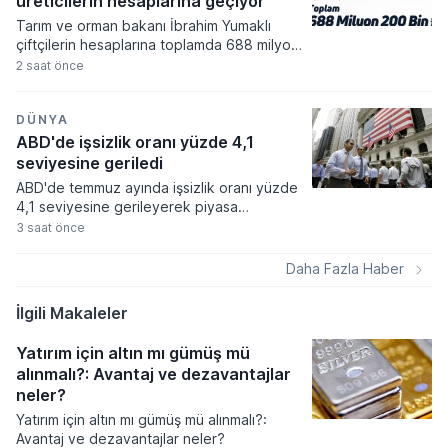
üreticilerin hesaplarına geçiyor
Tarım ve orman bakanı İbrahim Yumaklı
çiftçilerin hesaplarına toplamda 688 milyon
200 bin lira tutarında destekleme ödemesi
2 saat önce
aktarıldığını duyurdu. Üreticilerin emeğini
korumaya yönelik sürdürülen bu ödemeler
kapsamında hayvan hastalıkları
DÜNYA
tazminatından kırsal kalkınma yatırımlarına
ABD'de işsizlik oranı yüzde 4,1
kadar pek çok farklı kalem destekleniyor.
seviyesine geriledi
ABD'de temmuz ayında işsizlik oranı yüzde
4,1 seviyesine gerileyerek piyasa
beklentilerinin altında bir performans
3 saat önce
sergiledi. İşgücüne katılım oranının 2021
başından bu yana en düşük seviyeye
Daha Fazla Haber
inmesi, işsizlik rakamlarındaki bu düşüşün
temel belirleyicisi oldu.
İlgili Makaleler
Yatırım için altın mı gümüş mü
alınmalı?: Avantaj ve dezavantajlar
neler?
Yatırım için altın mı gümüş mü alınmalı?:
Avantaj ve dezavantajlar neler?