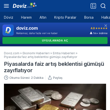
Döviz
Harem
Altın
Kripto Paralar
Borsa
Halka
Doviz.com
»
Ekonomi Haberleri
»
Emtia Haberleri
»
Piyasalarda faiz artış beklentisi gümüşü zayıflatıyor
Piyasalarda faiz artış beklentisi gümüşü
zayıflatıyor
Okuma Süresi: 2 Dakika
Paylaş