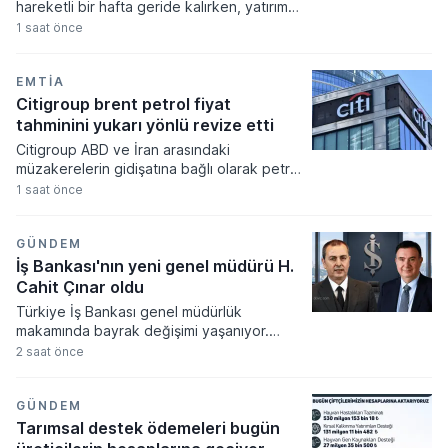
hareketli bir hafta geride kalırken, yatırım
araçlarının büyük çoğunluğu yatırımcısına
1 saat önce
kazanç sağlamayı başardı. Döviz kurlarında
yukarı yönlü ivme sınırlı kalırken, kıymetli
madenlere dayalı yatırım fonları haftanın en
EMTIA
çok ilgi gören ve değer kazanan varlıkları
Citigroup brent petrol fiyat
arasında yer aldı.
tahminini yukarı yönlü revize etti
Citigroup ABD ve İran arasındaki
müzakerelerin gidişatına bağlı olarak petrol
fiyat öngörülerini güncelledi. Banka 2026
1 saat önce
yılının üçüncü çeyreğine ilişkin brent petrol
tahminini jeopolitik belirsizliklerin etkisiyle
yukarı yönlü revize ettiğini duyurdu.
GÜNDEM
İş Bankası'nın yeni genel müdürü H.
Cahit Çınar oldu
Türkiye İş Bankası genel müdürlük
makamında bayrak değişimi yaşanıyor.
Hakan Aran'ın Şişecam Yönetim Kurulu
2 saat önce
Başkanlığı görevini üstlenmesiyle
boşalacak koltuğa, 1 Eylül 2026 tarihi
itibarıyla Genel Müdür Yardımcısı H. Cahit
GÜNDEM
Çınar atanıyor.
Tarımsal destek ödemeleri bugün