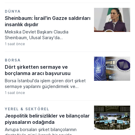
eyaletinde devasa bir tesis kurma kararı
aldı. Terafab adı verilen bu kapsamlı yarı
iletken kompleksine ilk etapta 16,8 milyar
DÜNYA
dolar tutarında devasa bir sermaye aktarımı
Sheinbaum: İsrail'in Gazze saldırıları
gerçekleştirilecek.
insanlık dışıdır
Meksika Devlet Başkanı Claudia
Sheinbaum, Ulusal Saray'da
gerçekleştirdiği basın toplantısında Gazze
1 saat önce
Şeridi'nde devam eden askeri
operasyonları insanlık dışı olarak
nitelendirerek uluslararası toplumu
BORSA
müdahale etmeye çağırdı. Meksika'nın
Dört şirketten sermaye ve
Filistin Devleti'ni tanıyan resmi tutumunu
borçlanma aracı başvurusu
yineleyen Sheinbaum, bölgedeki sivil
Borsa İstanbul'da işlem gören dört şirket
kayıpların durdurulması için ateşkes ve
sermaye yapılarını güçlendirmek ve
uluslararası hukuka uyulması gerektiğini
stratejik hedeflerine ulaşmak amacıyla
1 saat önce
vurguladı.
Sermaye Piyasası Kurulu'na kritik
başvurularda bulundu. Kamuyu Aydınlatma
Platformu üzerinden yapılan açıklamalara
YEREL & SEKTÖREL
göre 5-6 Ağustos tarihlerinde gerçekleşen
Jeopolitik belirsizlikler ve bilançolar
bu başvurular sermaye artırımı, tavan
piyasaların odağında
yükseltimi ve borçlanma aracı ihracı gibi
Avrupa borsaları şirket bilançolarının
önemli finansal süreçleri kapsıyor.