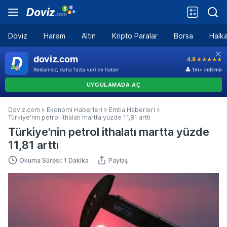
Döviz
Harem
Altın
Kripto Paralar
Borsa
Halka
Doviz.com
»
Ekonomi Haberleri
»
Emtia Haberleri
»
Türkiye'nin petrol ithalatı martta yüzde 11,81 arttı
Türkiye'nin petrol ithalatı martta yüzde
11,81 arttı
Okuma Süresi: 1 Dakika
Paylaş