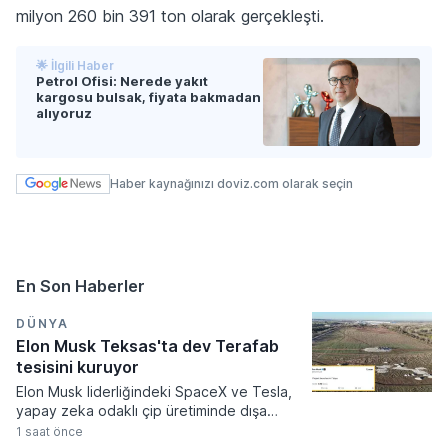
milyon 260 bin 391 ton olarak gerçekleşti.
🌟 İlgili Haber
Petrol Ofisi: Nerede yakıt
kargosu bulsak, fiyata bakmadan
alıyoruz
Haber kaynağınızı doviz.com olarak seçin
En Son Haberler
DÜNYA
Elon Musk Teksas'ta dev Terafab
tesisini kuruyor
Elon Musk liderliğindeki SpaceX ve Tesla,
yapay zeka odaklı çip üretiminde dışa
bağımlılığı azaltmak amacıyla Teksas
1 saat önce