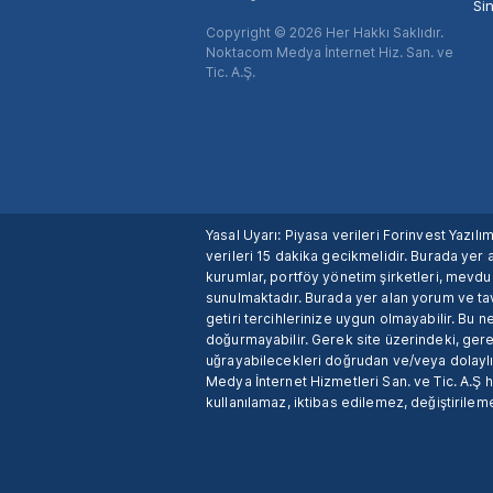
Si
Copyright © 2026 Her Hakkı Saklıdır.
Noktacom Medya İnternet Hiz. San. ve
Tic. A.Ş.
Yasal Uyarı: Piyasa verileri Forinvest Yazıl
verileri 15 dakika gecikmelidir. Burada yer a
kurumlar, portföy yönetim şirketleri, mevd
sunulmaktadır. Burada yer alan yorum ve tav
getiri tercihlerinize uygun olmayabilir. Bu 
doğurmayabilir. Gerek site üzerindeki, gerek
uğrayabilecekleri doğrudan ve/veya dolaylı
Medya İnternet Hizmetleri San. ve Tic. A.Ş 
kullanılamaz, iktibas edilemez, değiştirileme