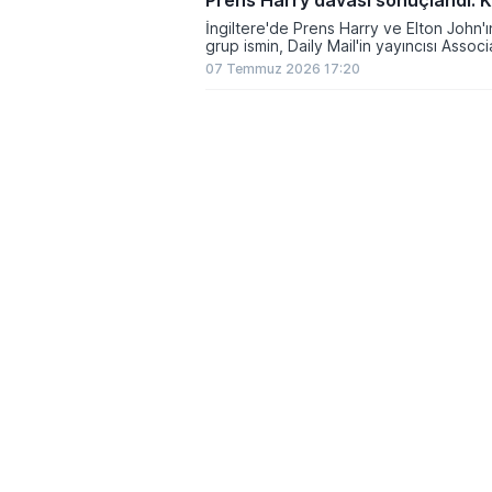
Prens Harry davası sonuçlandı: K
İngiltere'de Prens Harry ve Elton John'ı
grup ismin, Daily Mail'in yayıncısı Asso
yaklaşık 50 mily...
07 Temmuz 2026 17:20