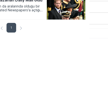
azanan Daily Mail oldu
n da aralarında olduğu bir
ciated Newspapers'a açtığı
1