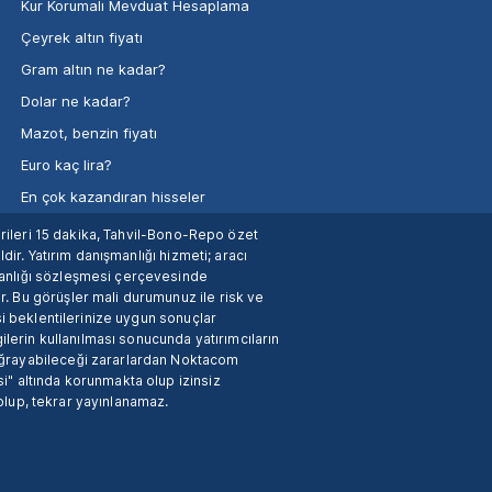
Kur Korumalı Mevduat Hesaplama
Çeyrek altın fiyatı
Gram altın ne kadar?
Dolar ne kadar?
Mazot, benzin fiyatı
Euro kaç lira?
En çok kazandıran hisseler
verileri 15 dakika, Tahvil-Bono-Repo özet
dir. Yatırım danışmanlığı hizmeti; aracı
manlığı sözleşmesi çerçevesinde
. Bu görüşler mali durumunuz ile risk ve
si beklentilerinize uygun sonuçlar
ilerin kullanılması sonucunda yatırımcıların
 uğrayabileceği zararlardan Noktacom
i" altında korunmakta olup izinsiz
 olup, tekrar yayınlanamaz.