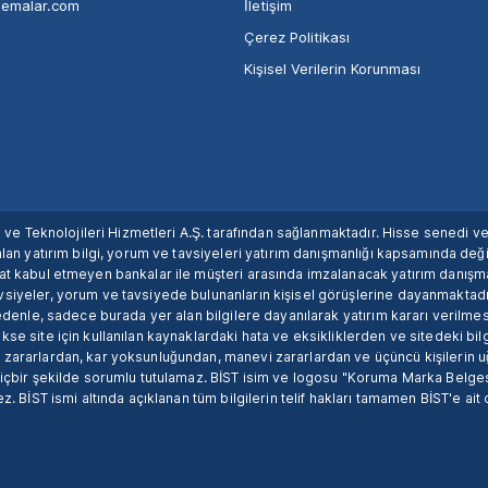
nemalar.com
İletişim
Çerez Politikası
Kişisel Verilerin Korunması
ım ve Teknolojileri Hizmetleri A.Ş. tarafından sağlanmaktadır. Hisse senedi 
lan yatırım bilgi, yorum ve tavsiyeleri yatırım danışmanlığı kapsamında değil
uat kabul etmeyen bankalar ile müşteri arasında imzalanacak yatırım danış
siyeler, yorum ve tavsiyede bulunanların kişisel görüşlerine dayanmaktadır
nedenle, sadece burada yer alan bilgilere dayanılarak yatırım kararı verilme
se site için kullanılan kaynaklardaki hata ve eksikliklerden ve sitedeki bilg
 zararlardan, kar yoksunluğundan, manevi zararlardan ve üçüncü kişilerin
hiçbir şekilde sorumlu tutulamaz. BİST isim ve logosu "Koruma Marka Belges
z. BİST ismi altında açıklanan tüm bilgilerin telif hakları tamamen BİST'e ait