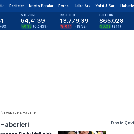
tia
Pariteler
Kripto Paralar
Borsa
Halka Arz
Yakıt & Şarj
Haberle
STERLİN
BIST 100
BITCOIN
81
64,4139
13.779,39
$65.028
1760
)
%0,38
(
0,2438
)
%-0,14
(
-19,32
)
%0,02
(
$14
)
 Newspapers Haberleri
Döviz Çevi
Haberleri