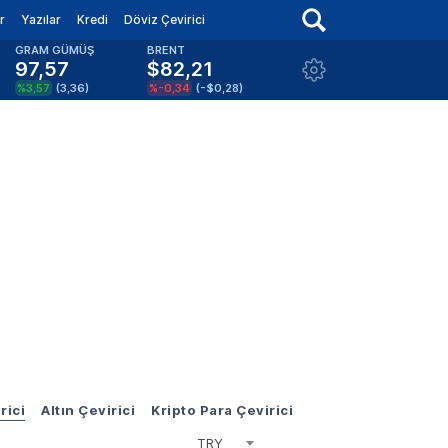
r
Yazılar
Kredi
Döviz Çevirici
GRAM GÜMÜŞ
BRENT
97,57
$82,21
%3,57
(
3,36
)
%-0,34
(
-$0,28
)
rici
Altın Çevirici
Kripto Para Çevirici
TRY