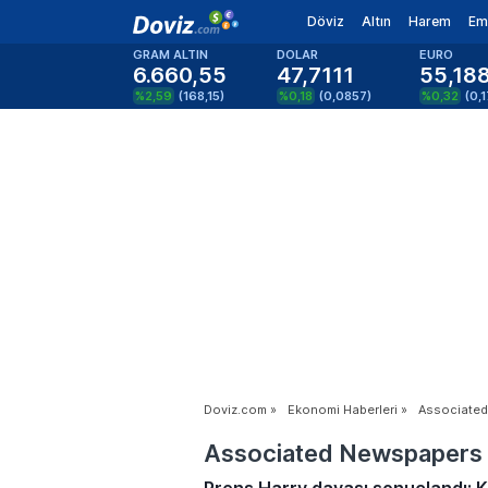
Döviz
Altın
Harem
Em
GRAM ALTIN
DOLAR
EURO
6.660,55
47,7111
55,18
%2,59
(
168,15
)
%0,18
(
0,0857
)
%0,32
(
0,
Doviz.com
»
Ekonomi Haberleri
»
Associated
Associated Newspapers 