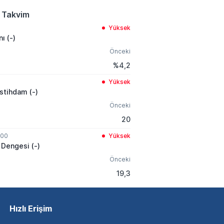
 Takvim
Yüksek
nı (-)
Önceki
%4,2
Yüksek
İstihdam (-)
Önceki
20
:00
Yüksek
 Dengesi (-)
Önceki
19,3
Hızlı Erişim