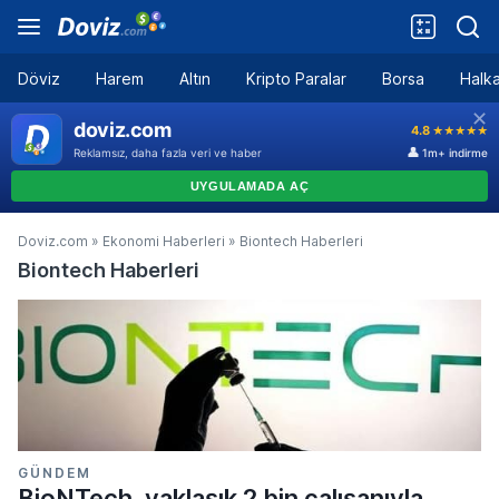
Döviz
Harem
Altın
Kripto Paralar
Borsa
Halka
Doviz.com
»
Ekonomi Haberleri
»
Biontech Haberleri
Biontech Haberleri
GÜNDEM
BioNTech, yaklaşık 2 bin çalışanıyla