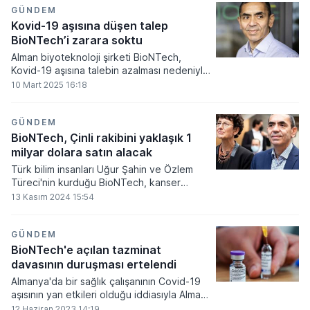
GÜNDEM
Kovid-19 aşısına düşen talep
BioNTech’i zarara soktu
Alman biyoteknoloji şirketi BioNTech,
Kovid-19 aşısına talebin azalması nedeniyle
2024 yılını 665,3 milyon euro net zararla
10 Mart 2025 16:18
kapattığını duyurdu. Böylelikle şirket,
2019’dan sonra ilk kez bir mali yılda zarar
etmiş oldu.
GÜNDEM
BioNTech, Çinli rakibini yaklaşık 1
milyar dolara satın alacak
Türk bilim insanları Uğur Şahin ve Özlem
Türeci'nin kurduğu BioNTech, kanser
hastalığı alanında stratejisini desteklemek
13 Kasım 2024 15:54
amacıyla Çinli biyoteknoloji şirketi
Biotheus'u yaklaşık 1 milyar dolara satın
alacak.
GÜNDEM
BioNTech'e açılan tazminat
davasının duruşması ertelendi
Almanya'da bir sağlık çalışanının Covid-19
aşısının yan etkileri olduğu iddiasıyla Alman
biyoteknoloji firması BioNTech aleyhine
12 Haziran 2023 14:19