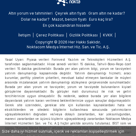
Altın yorum ve tahminleri
Çeyrek altın fiyatı
Gram altın ne kadar?
Dolar ne kadar?
Mazot, benzin fiyatı
Euro kaç lira?
En çok kazandıran hisseler
İletişim
Çerez Politikası
Gizlilik Politikası
KVKK
Copyright © 2026 Her Hakkı Saklıdır.
Noktacom Medya İnternet Hiz. San. ve Tic. A.Ş.
Yasal Uyarı: Piyasa verileri Forinvest Yazılım ve Teknolojileri Hizmetleri A.Ş.
tarafından sağlanmaktadır. Hisse senedi verileri 15 dakika, Tahvil-Bono-Repo özet
verileri 15 dakika gecikmelidir. Burada yer alan yatırım bilgi, yorum ve tavsiyeleri
yatırım danışmanlığı kapsamında değildir. Yatırım danışmanlığı hizmeti; aracı
kurumlar, portföy yönetim şirketleri, mevduat kabul etmeyen bankalar ile müşteri
arasında imzalanacak yatırım danışmanlığı sözleşmesi çerçevesinde sunulmaktadır.
Burada yer alan yorum ve tavsiyeler, yorum ve tavsiyede bulunanların kişisel
görüşlerine dayanmaktadır. Bu görüşler mali durumunuz ile risk ve getiri
tercihlerinize uygun olmayabilir. Bu nedenle, sadece burada yer alan bilgilere
dayanılarak yatırım kararı verilmesi beklentilerinize uygun sonuçlar doğurmayabilir.
Gerek site üzerindeki, gerekse site için kullanılan kaynaklardaki hata ve
eksikliklerden ve sitedeki bilgilerin kullanılması sonucunda yatırımcıların
uğrayabilecekleri doğrudan ve/veya dolaylı zararlardan, kar yoksunluğundan,
manevi zararlardan ve üçüncü kişilerin uğrayabileceği zararlardan Noktacom Medya
İnternet Hizmetleri San. ve Tic. A.Ş hiçbir şekilde sorumlu tutulamaz. BİST isim ve
logosu "Koruma Marka Belgesi" altında korunmakta olup izinsiz kullanılamaz, iktibas
Size daha iyi hizmet sunmak, içerik ve reklamları kişiselleştirmek için
edilemez, değiştirilemez. BİST ismi altında açıklanan tüm bilgilerin telif hakları