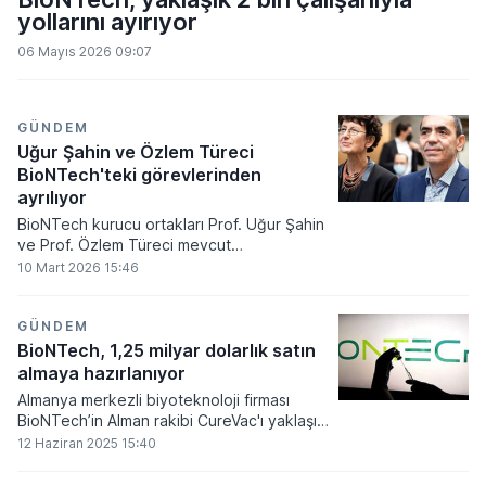
yollarını ayırıyor
06 Mayıs 2026 09:07
GÜNDEM
Uğur Şahin ve Özlem Türeci
BioNTech'teki görevlerinden
ayrılıyor
BioNTech kurucu ortakları Prof. Uğur Şahin
ve Prof. Özlem Türeci mevcut
görevlerinden ayrılarak yeni bir girişim
10 Mart 2026 15:46
başlatıyor. İkilinin 2026 yılı sonuna kadar
bağımsız bir şirket kurarak yeni nesil mRNA
inovasyonlarına odaklanması bekleniyor.
GÜNDEM
BioNTech, 1,25 milyar dolarlık satın
almaya hazırlanıyor
Almanya merkezli biyoteknoloji firması
BioNTech’in Alman rakibi CureVac'ı yaklaşık
1,25 milyar dolar karşılığında satın almayı
12 Haziran 2025 15:40
planladığı bildirildi.