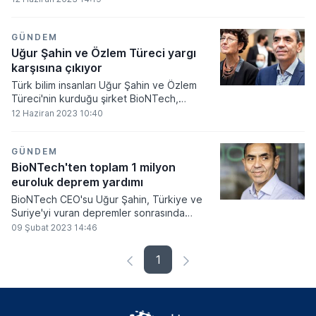
açtığı davanın ilk duruşması ertelendi.
GÜNDEM
Uğur Şahin ve Özlem Türeci yargı
karşısına çıkıyor
Türk bilim insanları Uğur Şahin ve Özlem
Türeci'nin kurduğu şirket BioNTech,
aşılarının “kalıcı yan etki ve hasar” bıraktığı
12 Haziran 2023 10:40
iddiaları sebebiyle yargı karşısına çıkıyor.
GÜNDEM
BioNTech'ten toplam 1 milyon
euroluk deprem yardımı
BioNTech CEO'su Uğur Şahin, Türkiye ve
Suriye'yi vuran depremler sonrasında
yaşanan çok sayıda trajik can kaybının
09 Şubat 2023 14:46
üzüntüsünü yaşadıklarını belirterek,
yaraların sarılması için 1 milyon euro bağışta
1
bulunacaklarını duyurdu.