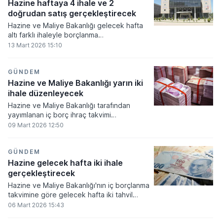
kısmı ise kamu kurumlarına ayrıldı.
Hazine haftaya 4 ihale ve 2
doğrudan satış gerçekleştirecek
Hazine ve Maliye Bakanlığı gelecek hafta
altı farklı ihaleyle borçlanma
gerçekleştirecek. Yayınlanan takvime göre
13 Mart 2026 15:10
bakanlık, dört ihale ve iki doğrudan satış
yöntemiyle iç borç ihraç sürecini
yönetecek.
GÜNDEM
Hazine ve Maliye Bakanlığı yarın iki
ihale düzenleyecek
Hazine ve Maliye Bakanlığı tarafından
yayımlanan iç borç ihraç takvimi
doğrultusunda yarın iki farklı devlet
09 Mart 2026 12:50
borçlanma senedinin piyasaya arzı
gerçekleştirilecek.
GÜNDEM
Hazine gelecek hafta iki ihale
gerçekleştirecek
Hazine ve Maliye Bakanlığı'nın iç borçlanma
takvimine göre gelecek hafta iki tahvil
ihalesi gerçekleştirilecek.
06 Mart 2026 15:43