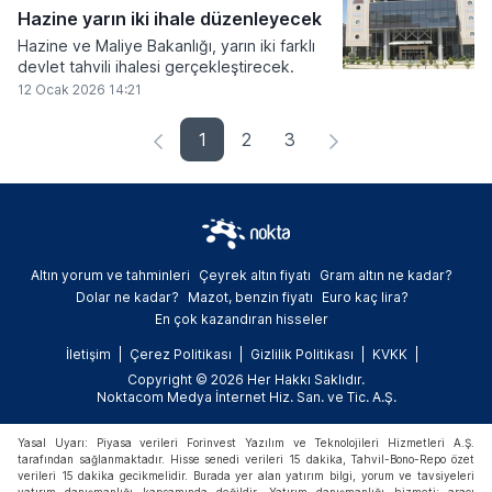
Hazine yarın iki ihale düzenleyecek
Hazine ve Maliye Bakanlığı, yarın iki farklı
devlet tahvili ihalesi gerçekleştirecek.
12 Ocak 2026 14:21
1
2
3
Altın yorum ve tahminleri
Çeyrek altın fiyatı
Gram altın ne kadar?
Dolar ne kadar?
Mazot, benzin fiyatı
Euro kaç lira?
En çok kazandıran hisseler
İletişim
Çerez Politikası
Gizlilik Politikası
KVKK
Copyright © 2026 Her Hakkı Saklıdır.
Noktacom Medya İnternet Hiz. San. ve Tic. A.Ş.
Yasal Uyarı: Piyasa verileri Forinvest Yazılım ve Teknolojileri Hizmetleri A.Ş.
tarafından sağlanmaktadır. Hisse senedi verileri 15 dakika, Tahvil-Bono-Repo özet
verileri 15 dakika gecikmelidir. Burada yer alan yatırım bilgi, yorum ve tavsiyeleri