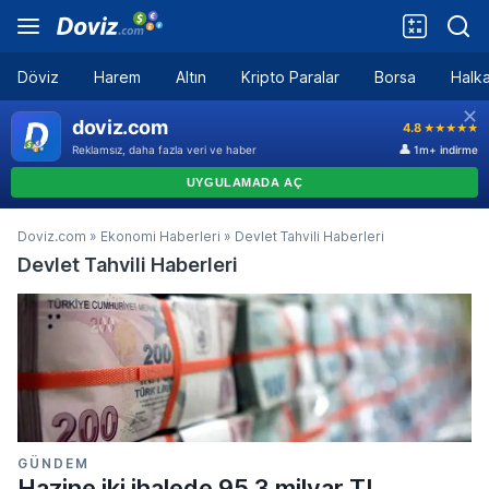
Döviz
Harem
Altın
Kripto Paralar
Borsa
Halka
Doviz.com
»
Ekonomi Haberleri
»
Devlet Tahvili Haberleri
Devlet Tahvili Haberleri
GÜNDEM
Hazine iki ihalede 95,3 milyar TL