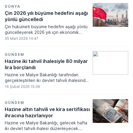
DÜNYA
Çin 2026 yılı büyüme hedefini aşağı
yönlü güncelledi
Çin hükümeti büyüme hedefini aşağı yönlü
güncelleyerek 2026 yılı için ekonomik
genişleme beklentisini yüzde 4,5 ila 5
05 Mart 2026 14:47
aralığına çekti.
GÜNDEM
Hazine iki tahvil ihalesiyle 80 milyar
lira borçlandı
Hazine ve Maliye Bakanlığı tarafından
gerçekleştirilen iki devlet tahvili ihalesinde
toplamda 79 milyar 999,5 milyon lira
16 Şubat 2026 15:39
borçlanma sağlandı.
GÜNDEM
Hazine altın tahvili ve kira sertifikası
ihracına hazırlanıyor
Hazine ve Maliye Bakanlığı, gelecek hafta
iki devlet tahvili ihalesi düzenleyecek.