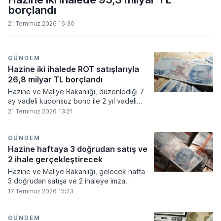
borçlandı
21 Temmuz 2026 16:30
GÜNDEM
Hazine iki ihalede ROT satışlarıyla
26,8 milyar TL borçlandı
Hazine ve Maliye Bakanlığı, düzenlediği 7
ay vadeli kuponsuz bono ile 2 yıl vadeli
sabit kuponlu tahvil ihalelerinde piyasa
21 Temmuz 2026 13:21
yapıcılar ve kamu kuruluşlarına rekabetçi
olmayan teklif (ROT) kapsamında toplam
26,8 milyar TL satış gerçekleştirdi.
GÜNDEM
Hazine haftaya 3 doğrudan satış ve
2 ihale gerçekleştirecek
Hazine ve Maliye Bakanlığı, gelecek hafta
3 doğrudan satışa ve 2 ihaleye imza
atacak.
17 Temmuz 2026 15:23
GÜNDEM