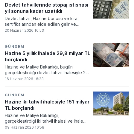
Devlet tahvillerinde stopaj istisnası
yıl sonuna kadar uzatıldı
Devlet tahvili, Hazine bonosu ve kira
sertifikalarından elde edilen gelir ve
kazançlara uygulanan tevkifat oranlarına
20 Haziran 2026 10:53
ilişkin düzenlemenin süresi yıl sonuna kadar
uzatıldı.
GÜNDEM
Hazine 5 yıllık ihalede 29,8 milyar TL
borçlandı
Hazine ve Maliye Bakanlığı, bugün
gerçekleştirdiği devlet tahvili ihalesiyle 29
milyar 804,1 milyon lira borçlanmaya gitti.
16 Haziran 2026 16:23
GÜNDEM
Hazine iki tahvil ihalesiyle 151 milyar
TL borçlandı
Hazine ve Maliye Bakanlığı,
gerçekleştirdiği iki tahvil ihalesi ve ihale
öncesi yapılan rekabetçi olmayan teklif
09 Haziran 2026 16:58
satışlarıyla toplam 150,9 milyar lira