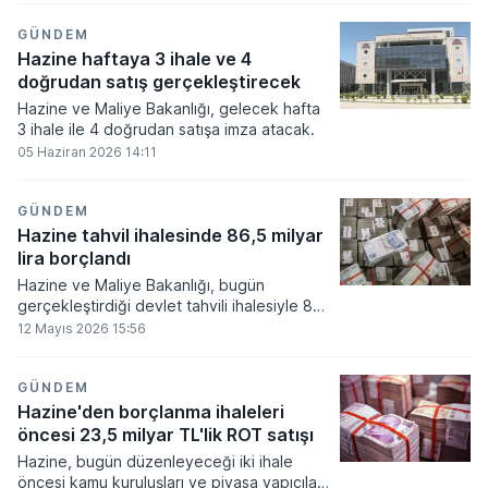
borçlandı.
GÜNDEM
Hazine haftaya 3 ihale ve 4
doğrudan satış gerçekleştirecek
Hazine ve Maliye Bakanlığı, gelecek hafta
3 ihale ile 4 doğrudan satışa imza atacak.
05 Haziran 2026 14:11
GÜNDEM
Hazine tahvil ihalesinde 86,5 milyar
lira borçlandı
Hazine ve Maliye Bakanlığı, bugün
gerçekleştirdiği devlet tahvili ihalesiyle 86
milyar 490,4 milyon lira borçlanmaya gitti.
12 Mayıs 2026 15:56
GÜNDEM
Hazine'den borçlanma ihaleleri
öncesi 23,5 milyar TL'lik ROT satışı
Hazine, bugün düzenleyeceği iki ihale
öncesi kamu kuruluşları ve piyasa yapıcılara