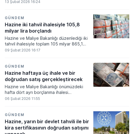
Bakanlık ayrıca bir altın tahvili ile bir altına
13 Şubat 2026 16:24
dayalı kira sertifikasının doğrudan satışını
gerçekleştirecek.
GÜNDEM
Hazine iki tahvil ihalesiyle 105,8
milyar lira borçlandı
Hazine ve Maliye Bakanlığı düzenlediği iki
tahvil ihalesiyle toplam 105 milyar 865,1
milyon lira borçlanma gerçekleştirdi.
09 Şubat 2026 16:17
GÜNDEM
Hazine haftaya üç ihale ve bir
doğrudan satış gerçekleştirecek
Hazine ve Maliye Bakanlığı önümüzdeki
hafta dört ayrı borçlanma ihalesi
gerçekleştirecek.
06 Şubat 2026 11:55
GÜNDEM
Hazine, yarın bir devlet tahvili ile bir
kira sertifikasının doğrudan satışını