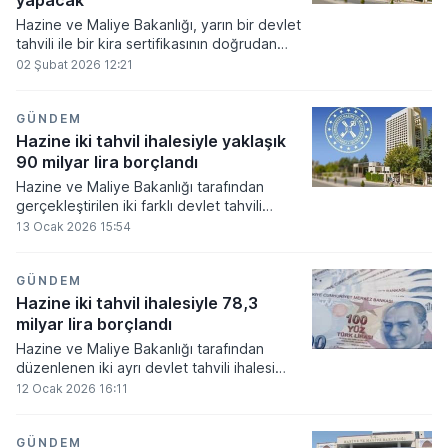
yapacak
Hazine ve Maliye Bakanlığı, yarın bir devlet
tahvili ile bir kira sertifikasının doğrudan
satışını gerçekleştirecek.
02 Şubat 2026 12:21
GÜNDEM
Hazine iki tahvil ihalesiyle yaklaşık
90 milyar lira borçlandı
Hazine ve Maliye Bakanlığı tarafından
gerçekleştirilen iki farklı devlet tahvili
ihalesi sonucunda toplamda 89 milyar
13 Ocak 2026 15:54
775,9 milyon liralık borçlanma
gerçekleştirdi.
GÜNDEM
Hazine iki tahvil ihalesiyle 78,3
milyar lira borçlandı
Hazine ve Maliye Bakanlığı tarafından
düzenlenen iki ayrı devlet tahvili ihalesi
sonucunda toplamda 78 milyar 304,5
12 Ocak 2026 16:11
milyon lira tutarında borçlanma yapıldı.
GÜNDEM