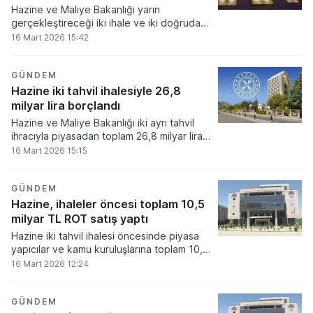
Hazine ve Maliye Bakanlığı yarın
gerçekleştireceği iki ihale ve iki doğrudan
satış ile iç borçlanma adımlarını
16 Mart 2026 15:42
genişletecek. Belirlenen program
çerçevesinde devlet tahvilleri ihraç
edilirken, altın tahvili ve altına dayalı kira
GÜNDEM
sertifikaları da yatırımcılara sunulacak.
Hazine iki tahvil ihalesiyle 26,8
milyar lira borçlandı
Hazine ve Maliye Bakanlığı iki ayrı tahvil
ihracıyla piyasadan toplam 26,8 milyar lira
borçlandı. Beş ve sekiz yıl vadeli sabit
16 Mart 2026 15:15
kuponlu devlet tahvillerinin yeniden ihraç
edildiği süreçte, ihale öncesi satışlar ile
ihale rakamları birleşerek hazine
GÜNDEM
portföyüne aktarıldı.
Hazine, ihaleler öncesi toplam 10,5
milyar TL ROT satış yaptı
Hazine iki tahvil ihalesi öncesinde piyasa
yapıcılar ve kamu kuruluşlarına toplam 10,5
milyar TL tutarında satış yaptı. Sabit
16 Mart 2026 12:24
kuponlu devlet tahvili ihraçları öncesinde
gerçekleştirilen bu satışların 4,5 milyar
TL'lik kısmı piyasa yapıcılara, 6 milyar TL'lik
GÜNDEM