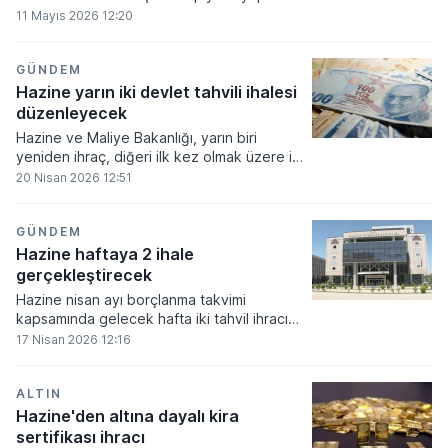
toplam 23,5 milyar TL rekabetçi olmayan
11 Mayıs 2026 12:20
teklif (ROT) satış yaptı.
GÜNDEM
Hazine yarın iki devlet tahvili ihalesi
düzenleyecek
Hazine ve Maliye Bakanlığı, yarın biri
yeniden ihraç, diğeri ilk kez olmak üzere iki
devlet tahvilini satışa sunacak.
20 Nisan 2026 12:51
GÜNDEM
Hazine haftaya 2 ihale
gerçekleştirecek
Hazine nisan ayı borçlanma takvimi
kapsamında gelecek hafta iki tahvil ihracı
gerçekleştirecek.
17 Nisan 2026 12:16
ALTIN
Hazine'den altına dayalı kira
sertifikası ihracı