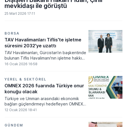
mevkidaşı ile görüştü
25 Mart 2026 17:11
BORSA
TAV Havalimanları Tiflis'te işletme
süresini 2032'ye uzattı
TAV Havalimanları, Gürcistan'ın başkentinde
bulunan Tiflis Havalimanı'nın işletme hakkını
31 Aralık 2031 tarihine kadar uzatmak
16 Ocak 2026 16:58
üzere hükümet yetkilileriyle mutabakata
vardı.
YEREL & SEKTÖREL
OMNEX 2026 fuarında Türkiye onur
konuğu olacak
Türkiye ve Umman arasındaki ekonomik
bağları güçlendirmeyi hedefleyen OMNEX
2026 İş Forumu ve Uluslararası Ticaret
12 Ocak 2026 18:41
Fuarı, 2-4 Şubat tarihlerinde kapılarını
açıyor.
GÜNDEM