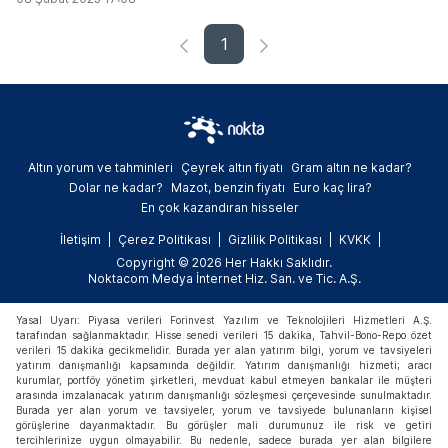
temaslarını sürdürdü ve tarihi Kapalıçarşı’da
milyonluk alışveriş yaptı. Yaklaşık 30-40
1
kişilik koruma ekibiyle Kapalıçarşı’ya gelen
Al Musalam, mücevher, baharat, halı ve
hediyelik eşyalar alarak dikkat çekti.
Altın yorum ve tahminleri
Çeyrek altın fiyatı
Gram altın ne kadar?
Dolar ne kadar?
Mazot, benzin fiyatı
Euro kaç lira?
En çok kazandıran hisseler
İletişim
Çerez Politikası
Gizlilik Politikası
KVKK
Copyright © 2026 Her Hakkı Saklıdır.
Noktacom Medya İnternet Hiz. San. ve Tic. A.Ş.
Yasal Uyarı: Piyasa verileri Forinvest Yazılım ve Teknolojileri Hizmetleri A.Ş.
tarafından sağlanmaktadır. Hisse senedi verileri 15 dakika, Tahvil-Bono-Repo özet
verileri 15 dakika gecikmelidir. Burada yer alan yatırım bilgi, yorum ve tavsiyeleri
yatırım danışmanlığı kapsamında değildir. Yatırım danışmanlığı hizmeti; aracı
kurumlar, portföy yönetim şirketleri, mevduat kabul etmeyen bankalar ile müşteri
arasında imzalanacak yatırım danışmanlığı sözleşmesi çerçevesinde sunulmaktadır.
Burada yer alan yorum ve tavsiyeler, yorum ve tavsiyede bulunanların kişisel
görüşlerine dayanmaktadır. Bu görüşler mali durumunuz ile risk ve getiri
tercihlerinize uygun olmayabilir. Bu nedenle, sadece burada yer alan bilgilere