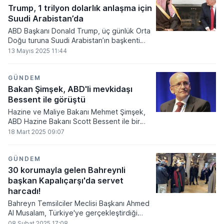
Trump, 1 trilyon dolarlık anlaşma için
Suudi Arabistan’da
ABD Başkanı Donald Trump, üç günlük Orta
Doğu turuna Suudi Arabistan’ın başkenti
Riyad’da başladı. Ziyaretin ana gündeminin
13 Mayıs 2025 11:44
ise 1 trilyon doları aşan silah ve yatırım
anlaşmaları olacağı bildirildi.
GÜNDEM
Bakan Şimşek, ABD'li mevkidaşı
Bessent ile görüştü
Hazine ve Maliye Bakanı Mehmet Şimşek,
ABD Hazine Bakanı Scott Bessent ile bir
telefon görüşmesi gerçekleştirdi.
18 Mart 2025 09:07
GÜNDEM
30 korumayla gelen Bahreynli
başkan Kapalıçarşı'da servet
harcadı!
Bahreyn Temsilciler Meclisi Başkanı Ahmed
Al Musalam, Türkiye'ye gerçekleştirdiği
resmi ziyaret kapsamında İstanbul'da
08 Şubat 2025 17:08