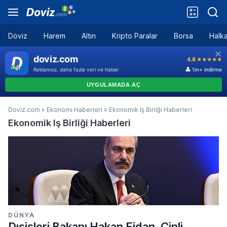
Döviz
Harem
Altın
Kripto Paralar
Borsa
Halka
Doviz.com
»
Ekonomi Haberleri
»
Ekonomik Iş Birliği Haberleri
Ekonomik Iş Birliği Haberleri
DÜNYA
Dışişleri Bakanı Hakan Fidan, Çinli