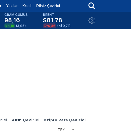
r
Yazılar
Kredi
Döviz Çevirici
GRAM GÜMÜŞ
BRENT
98,16
$81,78
%4,19
(
3,95
)
%-0,86
(
-$0,71
)
rici
Altın Çevirici
Kripto Para Çevirici
TRY