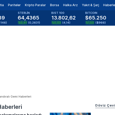
tia
Pariteler
Kripto Paralar
Borsa
Halka Arz
Yakıt & Şarj
Haberle
STERLİN
BIST 100
BITCOIN
89
64,4365
13.802,62
$65.250
2146
)
%0,41
(
0,2631
)
%0,03
(
4,14
)
%1,50
(
$966
)
ndıralı Gemi Haberleri
Döviz Çevi
Haberleri