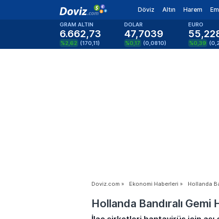
Döviz
Altın
Harem
Em
GRAM ALTIN
DOLAR
EURO
6.662,73
47,7039
55,22
%2,62
(
170,11
)
%0,17
(
0,0810
)
%0,39
(
0,
Doviz.com
»
Ekonomi Haberleri
»
Hollanda Ba
Hollanda Bandıralı Gemi 