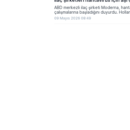
İlaç şirketleri hantavirüs için aşı
ABD merkezli ilaç şirketi Moderna, hanta
çalışmalarına başladığını duyurdu. Hollanda bandıralı yolcu gemisi MV
Hondius...
09 Mayıs 2026 08:49