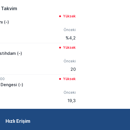
 Takvim
Yüksek
nı (-)
Önceki
%4,2
Yüksek
İstihdam (-)
Önceki
20
:00
Yüksek
 Dengesi (-)
Önceki
19,3
Hızlı Erişim