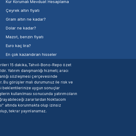
Kur Korumalı Mevduat Hesaplama
Çeyrek altın fiyatı
Gram altın ne kadar?
Dolar ne kadar?
Mazot, benzin fiyatı
Euro kaç lira?
En çok kazandıran hisseler
verileri 15 dakika, Tahvil-Bono-Repo özet
dir. Yatırım danışmanlığı hizmeti; aracı
manlığı sözleşmesi çerçevesinde
. Bu görüşler mali durumunuz ile risk ve
si beklentilerinize uygun sonuçlar
ilerin kullanılması sonucunda yatırımcıların
 uğrayabileceği zararlardan Noktacom
i" altında korunmakta olup izinsiz
 olup, tekrar yayınlanamaz.