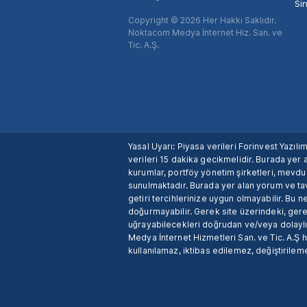
Si
Copyright © 2026 Her Hakkı Saklıdır.
Noktacom Medya İnternet Hiz. San. ve
Tic. A.Ş.
Yasal Uyarı: Piyasa verileri Forinvest Yazıl
verileri 15 dakika gecikmelidir. Burada yer a
kurumlar, portföy yönetim şirketleri, mevd
sunulmaktadır. Burada yer alan yorum ve tav
getiri tercihlerinize uygun olmayabilir. Bu 
doğurmayabilir. Gerek site üzerindeki, gerek
uğrayabilecekleri doğrudan ve/veya dolaylı
Medya İnternet Hizmetleri San. ve Tic. A.Ş 
kullanılamaz, iktibas edilemez, değiştirileme