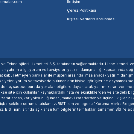
nemalar.com
İletişim
Çerez Politikası
Kişisel Verilerin Korunması
ım ve Teknolojileri Hizmetleri A.Ş. tarafından sağlanmaktadır. Hisse senedi 
lan yatırım bilgi, yorum ve tavsiyeleri yatırım danışmanlığı kapsamında değil
uat kabul etmeyen bankalar ile müşteri arasında imzalanacak yatırım danış
siyeler, yorum ve tavsiyede bulunanların kişisel görüşlerine dayanmaktadır
nedenle, sadece burada yer alan bilgilere dayanılarak yatırım kararı verilme
se site için kullanılan kaynaklardaki hata ve eksikliklerden ve sitedeki bilg
 zararlardan, kar yoksunluğundan, manevi zararlardan ve üçüncü kişilerin
hiçbir şekilde sorumlu tutulamaz. BİST isim ve logosu "Koruma Marka Belges
z. BİST ismi altında açıklanan tüm bilgilerin telif hakları tamamen BİST'e ait