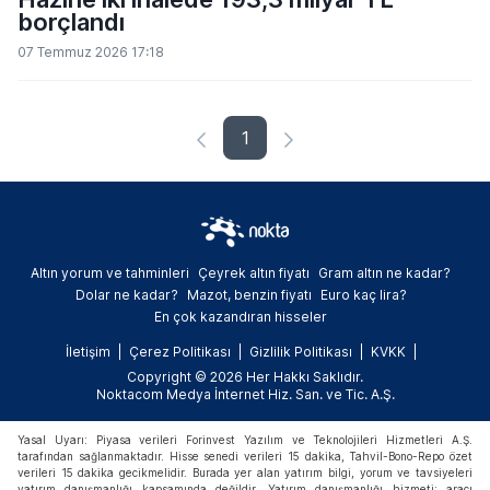
borçlandı
07 Temmuz 2026 17:18
1
Altın yorum ve tahminleri
Çeyrek altın fiyatı
Gram altın ne kadar?
Dolar ne kadar?
Mazot, benzin fiyatı
Euro kaç lira?
En çok kazandıran hisseler
İletişim
Çerez Politikası
Gizlilik Politikası
KVKK
Copyright © 2026 Her Hakkı Saklıdır.
Noktacom Medya İnternet Hiz. San. ve Tic. A.Ş.
Yasal Uyarı: Piyasa verileri Forinvest Yazılım ve Teknolojileri Hizmetleri A.Ş.
tarafından sağlanmaktadır. Hisse senedi verileri 15 dakika, Tahvil-Bono-Repo özet
verileri 15 dakika gecikmelidir. Burada yer alan yatırım bilgi, yorum ve tavsiyeleri
yatırım danışmanlığı kapsamında değildir. Yatırım danışmanlığı hizmeti; aracı