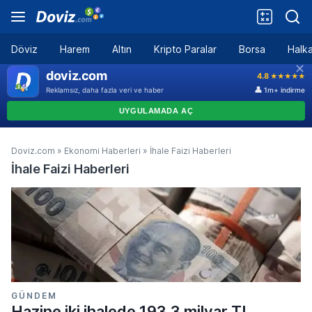
Döviz
Harem
Altın
Kripto Paralar
Borsa
Halka
Doviz.com
»
Ekonomi Haberleri
»
İhale Faizi Haberleri
İhale Faizi Haberleri
GÜNDEM
Hazine iki ihalede 193,3 milyar TL