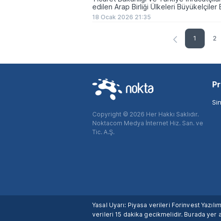
edilen Arap Birliği Ülkeleri Büyükelçiler
köprüleri ...
18 Ocak 2026 21:35
1
2
Pr
Si
Copyright © 2026 Her Hakkı Saklıdır.
Noktacom Medya İnternet Hiz. San. ve
Tic. A.Ş.
Yasal Uyarı: Piyasa verileri Forinvest Yazıl
verileri 15 dakika gecikmelidir. Burada yer a