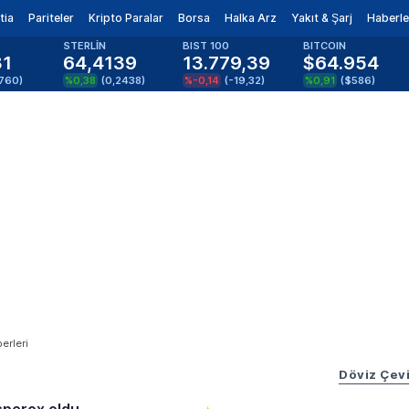
tia
Pariteler
Kripto Paralar
Borsa
Halka Arz
Yakıt & Şarj
Haberle
STERLİN
BIST 100
BITCOIN
81
64,4139
13.779,39
$64.954
1760
)
%0,38
(
0,2438
)
%-0,14
(
-19,32
)
%0,91
(
$586
)
berleri
Döviz Çevi