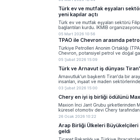
Türk ev ve mutfak eşyaları sektör
yeni kapılar açtı
Türk ev ve mutfak eşyaları sektörü Filip
bağlantıları kurdu. İKMİB organizasyon
heyet kapsamında çok s...
05 Mart 2026 10:56
TPAO ile Chevron arasında petrol
Türkiye Petrolleri Anonim Ortaklığı (TPAO
Chevron, potansiyel petrol ve doğal ga
yapmak üzere mut...
05 Şubat 2026 15:09
Türk ve Arnavut iş dünyası Tiran
Arnavutluk'un başkenti Tiran'da bir ara
insanları, inşaat ve maden sektörlerinde y
değerlendirere...
03 Şubat 2026 15:00
Chery en iyi iş birliği ödülünü Max
Maxion İnci Jant Grubu şirketlerinden 
küresel otomotiv devi Chery tarafından
Mükemmel İş Birliği Te...
26 Ocak 2026 10:22
Arap Birliği Ülkeleri Büyükelçiler
geldi
Ticaret Bakanlığı ve Türkiye İhracatçıla