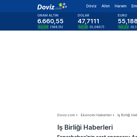
Döviz
Altın
Harem
Em
GRAM ALTIN
DOLAR
EURO
6.660,55
47,7111
55,18
%2,59
(
168,15
)
%0,18
(
0,0857
)
%0,32
(
0,
Doviz.com
»
Ekonomi Haberleri
»
Iş Birliği Ha
Iş Birliği Haberleri