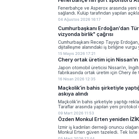
Fenerbahçe'nin şort sponsoru A
Fenerbahçe ve Asperox arasında yeni 
sağlandı. Kulüp tarafından yapılan açıkl
müsabakalarda giyeceği e...
04 Ağustos 2026 16:17
Cumhurbaşkanı Erdoğan'dan Türk 
vizyonda birlik" çağrısı
Cumhurbaşkanı Recep Tayyip Erdoğan, T
dijitalleşme alanındaki iş birliğine vurgu
tarihi şiarı...
15 Mayıs 2026 17:21
Chery ortak üretim için Nissan'ın 
Japon otomobil üreticisi Nissan'ın, İngi
fabrikasında ortak üretim için Chery ile
duyuruldu. Nissan, daha önc...
16 Nisan 2026 12:35
Maçkolik’in bahis şirketiyle yapt
askıya alındı
Maçkolik’in bahis şirketiyle yaptığı rekl
Taraflar arasında yapılan yeni protokol
iş birliği...
09 Mart 2026 11:53
Özden Monkul Erten yeniden İZİK
İzmir iş kadınları derneği onuncu olağ
Monkul Erten güven tazeledi. Tek liste 
üyelerin tam desteğini al...
05 Mart 2026 12:44