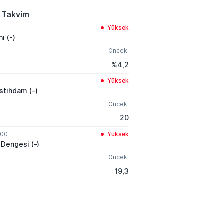
 Takvim
Yüksek
nı (-)
Önceki
%4,2
Yüksek
İstihdam (-)
Önceki
20
:00
Yüksek
 Dengesi (-)
Önceki
19,3