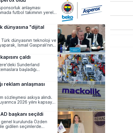
sperox oldu
sponsorluk anlaşması
amada futbol takımının yerel
dünyasına "dijital
ürk dünyasının teknoloji ve
 yaparak, İsmail Gaspıralı’nın
kapısını çaldı
ltere'deki Sunderland
 temaslara başladığı
ığı reklam anlaşması
am sözleşmesi askıya alındı.
 uyarınca 2026 yılını kapsayan
AD başkanı seçildi
an genel kurulunda Özden
ile gidilen seçimlerde