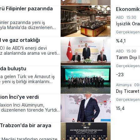
ü Filipinler pazarında
Ekonomik
ABD
15:30
inler pazarında yeni iş
İşsizlik Ora
uyla Manila'da düzenlenen
Gerçekleşen
 ve gaz ortaklığı
%4,1
) ile ABD'li enerji devi
ABD
15:30
z alanlarında arama ve üretim
Tarım Dışı 
Gerçekleşen
'da buluştu
-23
ya gelen Türk ve Arnavut iş
eni iş birliği imkanlarını
Almanya
09
Dış Ticaret
ion İnci'ye verdi
Gerçekleşen
Maxion İnci Alüminyum,
15,4
 düzenlenen törende Yurtdışı
i Trabzon'da bir araya
r Meclisi tarafından organize