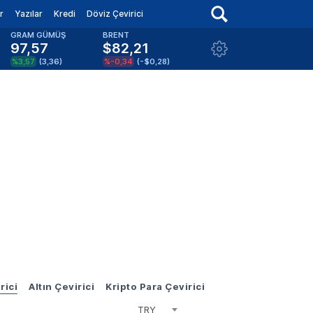
r
Yazılar
Kredi
Döviz Çevirici
GRAM GÜMÜŞ
BRENT
97,57
$82,21
%3,57
(
3,36
)
%-0,34
(
-$0,28
)
rici
Altın Çevirici
Kripto Para Çevirici
TRY