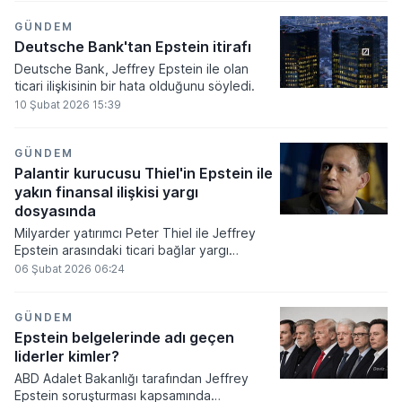
geçmişteki bağlarının ortaya çıkması
üzerine siyasi bir krizle karşı karşıya kaldı.
GÜNDEM
ABD Adalet Bakanlığı tarafından paylaşılan
Deutsche Bank'tan Epstein itirafı
belgeler, Lutnick'in Epstein ile olan
Deutsche Bank, Jeffrey Epstein ile olan
iletişiminin 2018 yılına kadar sürdüğünü
ticari ilişkisinin bir hata olduğunu söyledi.
ortaya koyarken, bu durum hem Demokrat
10 Şubat 2026 15:39
hem de Cumhuriyetçi cepheden sert
tepkileri beraberinde getirdi.
GÜNDEM
Palantir kurucusu Thiel'in Epstein ile
yakın finansal ilişkisi yargı
dosyasında
Milyarder yatırımcı Peter Thiel ile Jeffrey
Epstein arasındaki ticari bağlar yargı
dosyalarına yansıdı
06 Şubat 2026 06:24
GÜNDEM
Epstein belgelerinde adı geçen
liderler kimler?
ABD Adalet Bakanlığı tarafından Jeffrey
Epstein soruşturması kapsamında