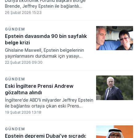
Dünya Ekonomik Forumu Başkanı Borge
Brende, Jeffrey Epstein ile bağlantılı
olduğu yönündeki iddiaların ardından
26 Şubat 2026 15:23
görevinden ayrılma kararı aldı.
GÜNDEM
Epstein davasında 90 bin sayfalık
belge krizi
Ghislaine Maxwell, Epstein belgelerinin
yayınlanmasını durdurmak için yasayı
anayasaya aykırı ilan etti
22 Şubat 2026 09:30
GÜNDEM
Eski İngiltere Prensi Andrew
gözaltına alındı
İngiltere'de ABD'li milyarder Jeffrey Epstein
ile bağlantısı ortaya çıkan eski Prens
Andrew Mountbatten-Windsor, kamu
19 Şubat 2026 13:18
görevini kötüye kullanma iddiasıyla
gözaltına alındı.
GÜNDEM
Epstein depremi Dubai’ye sıçradı: