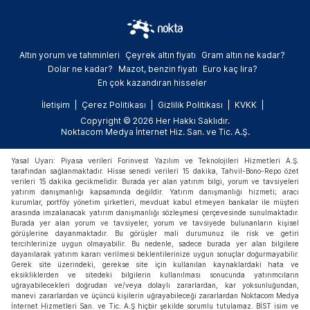
“belâ çıkarmaya çalışanlar” ve “radikal
solun delirmiş unsurları” olarak tanımladı.
Altın yorum ve tahminleri
Çeyrek altın fiyatı
Gram altın ne kadar?
Dolar ne kadar?
Mazot, benzin fiyatı
Euro kaç lira?
En çok kazandıran hisseler
İletişim
Çerez Politikası
Gizlilik Politikası
KVKK
Copyright © 2026 Her Hakkı Saklıdır.
Noktacom Medya İnternet Hiz. San. ve Tic. A.Ş.
Yasal Uyarı: Piyasa verileri Forinvest Yazılım ve Teknolojileri Hizmetleri A.Ş.
tarafından sağlanmaktadır. Hisse senedi verileri 15 dakika, Tahvil-Bono-Repo özet
verileri 15 dakika gecikmelidir. Burada yer alan yatırım bilgi, yorum ve tavsiyeleri
yatırım danışmanlığı kapsamında değildir. Yatırım danışmanlığı hizmeti; aracı
kurumlar, portföy yönetim şirketleri, mevduat kabul etmeyen bankalar ile müşteri
arasında imzalanacak yatırım danışmanlığı sözleşmesi çerçevesinde sunulmaktadır.
Burada yer alan yorum ve tavsiyeler, yorum ve tavsiyede bulunanların kişisel
görüşlerine dayanmaktadır. Bu görüşler mali durumunuz ile risk ve getiri
tercihlerinize uygun olmayabilir. Bu nedenle, sadece burada yer alan bilgilere
dayanılarak yatırım kararı verilmesi beklentilerinize uygun sonuçlar doğurmayabilir.
Gerek site üzerindeki, gerekse site için kullanılan kaynaklardaki hata ve
eksikliklerden ve sitedeki bilgilerin kullanılması sonucunda yatırımcıların
uğrayabilecekleri doğrudan ve/veya dolaylı zararlardan, kar yoksunluğundan,
manevi zararlardan ve üçüncü kişilerin uğrayabileceği zararlardan Noktacom Medya
İnternet Hizmetleri San. ve Tic. A.Ş hiçbir şekilde sorumlu tutulamaz. BİST isim ve