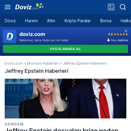
Döviz
Harem
Altın
Kripto Paralar
Borsa
Halka
Doviz.com
»
Ekonomi Haberleri
»
Jeffrey Epstein Haberleri
Jeffrey Epstein Haberleri
GÜNDEM
Jeffrey Epstein dosyaları krize neden