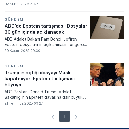
yayınlanan son belgeler, dünya liderlerinin
02 Şubat 2026 21:25
ve üst düzey siyasetçilerin isimlerinin
geçmesiyle küresel çapta bir siyasi
fırtınaya yol açtı.
GÜNDEM
ABD'de Epstein tartışması: Dosyalar
30 gün içinde açıklanacak
ABD Adalet Bakanı Pam Bondi, Jeffrey
Epstein dosyalarının açıklanmasını öngören
tasarının Kongre'den geçtiğini belirterek,
20 Kasım 2025 09:30
ilgili dosyaları 30 gün içinde
açıklayacaklarını söyledi.
GÜNDEM
Trump'ın açtığı dosyayı Musk
kapatmıyor: Epstein tartışması
büyüyor
ABD Başkanı Donald Trump, Adalet
Bakanlığı'nın Epstein davasına dair büyük
jüri ifadelerini yayınlamaya yönelik resmi
21 Temmuz 2025 09:27
başvurusuna rağmen, belgelerin
açıklanmasının kamuoyundaki
1
memnuniyetsizliği sona erdirmeyeceğini
belirtti. Trump, bu talepleri dile getirenleri