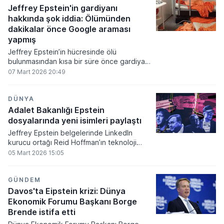
incelemelerde güvenlik güçleri arazide
Jeffrey Epstein'in gardiyanı
kanıt topladı.
hakkında şok iddia: Ölümünden
dakikalar önce Google araması
yapmış
Jeffrey Epstein’in hücresinde ölü
bulunmasından kısa bir süre önce gardiyan
Tova Noel’in internette mahkum hakkında
07 Mart 2026 20:49
aramalar yaptığı ortaya çıktı. Amerika
Birleşik Devletleri Adalet Bakanlığı
tarafından açıklanan yeni belgeler,
DÜNYA
gardiyanın hesabına şüpheli nakit para
Adalet Bakanlığı Epstein
girişlerini ve görev başındaki ihmalleri de
dosyalarında yeni isimleri paylaştı
gözler önüne seriyor.
Jeffrey Epstein belgelerinde LinkedIn
kurucu ortağı Reid Hoffman’ın teknoloji
dünyasından isimlerle kurduğu ilişki ağına
05 Mart 2026 15:05
dair yeni detaylar kamuoyuna açıklandı.
Adalet Bakanlığı tarafından paylaşılan
kayıtlarda Hoffman’ın Epstein’in özel
GÜNDEM
mülklerinde bulunduğu ve iki isim arasında
Davos'ta Eipstein krizi: Dünya
uzun süreli bir iletişim trafiği yaşandığı
Ekonomik Forumu Başkanı Borge
görüldü.
Brende istifa etti