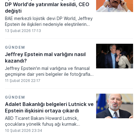
DP World'de yatırımlar kesildi, CEO
değişti
BAE merkezli lojistik devi DP World, Jeffrey
Epstein ile ilişkileri nedeniyle eleştirilerin
odağında olan Sultan Ahmed bin Sulayem’in
13 Şubat 2026 17:13
yerine yeni başkan ve CEO atadı. Şirketin
küresel ortakları da yatırımlarını askıya
aldıklarını duyurdu.
GÜNDEM
Jeffrey Epstein mal varlığını nasıl
kazandı?
Jeffrey Epstein'ın mal varlığına ve finansal
geçmişine dair yeni belgeler ile fotoğraflar
kamuoyuna sızdı
11 Şubat 2026 22:17
GÜNDEM
Adalet Bakanlığı belgeleri Lutnick ve
Epstein ilişkisini ortaya çıkardı
ABD Ticaret Bakanı Howard Lutnick,
çocuklara yönelik fuhuş ağı kurmak
suçlamasıyla yargılanırken hapishanede ölü
10 Şubat 2026 23:34
bulunan milyarder Jeffrey Epstein ile