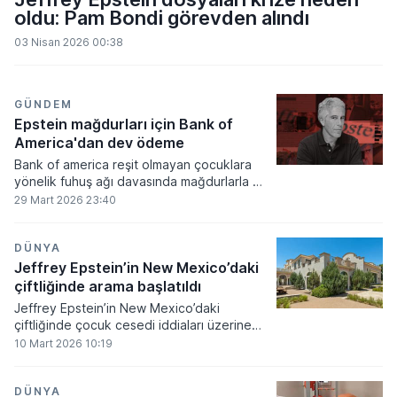
oldu: Pam Bondi görevden alındı
03 Nisan 2026 00:38
GÜNDEM
Epstein mağdurları için Bank of
America'dan dev ödeme
Bank of america reşit olmayan çocuklara
yönelik fuhuş ağı davasında mağdurlarla 72
milyon 500 bin dolar ödeme karşılığında
29 Mart 2026 23:40
uzlaştı. Jeffrey Epstein'in suç eylemlerine
yardım etmekle itham edilen banka,
herhangi bir yasal sorumluluğu kabul
DÜNYA
etmemesine rağmen sürecin sonuçlanması
Jeffrey Epstein’in New Mexico’daki
adına bu bedeli ödemeyi onayladı.
çiftliğinde arama başlatıldı
Jeffrey Epstein’in New Mexico’daki
çiftliğinde çocuk cesedi iddiaları üzerine
geniş çaplı bir arama faaliyeti
10 Mart 2026 10:19
gerçekleştirildi. ABD Adalet Bakanlığı
tarafından yayımlanan yeni belgelerdeki
suçlamalar doğrultusunda başlatılan
DÜNYA