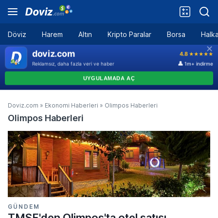
Döviz
Harem
Altın
Kripto Paralar
Borsa
Halka
Doviz.com
»
Ekonomi Haberleri
»
Olimpos Haberleri
Olimpos Haberleri
GÜNDEM
TMSF'den Olimpos'ta otel satışı