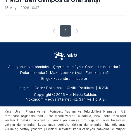
15 Mayıs 2026 10:47
1
Altın yorum ve tahminleri
Çeyrek altın fiyatı
Gram altın ne kadar?
Dolar ne kadar?
Mazot, benzin fiyatı
Euro kaç lira?
En çok kazandıran hisseler
İletişim
Çerez Politikası
Gizlilik Politikası
KVKK
Copyright © 2026 Her Hakkı Saklıdır.
Noktacom Medya İnternet Hiz. San. ve Tic. A.Ş.
Yasal Uyarı: Piyasa verileri Forinvest Yazılım ve Teknolojileri Hizmetleri A.Ş.
tarafından sağlanmaktadır. Hisse senedi verileri 15 dakika, Tahvil-Bono-Repo özet
verileri 15 dakika gecikmelidir. Burada yer alan yatırım bilgi, yorum ve tavsiyeleri
yatırım danışmanlığı kapsamında değildir. Yatırım danışmanlığı hizmeti; aracı
kurumlar, portföy yönetim şirketleri, mevduat kabul etmeyen bankalar ile müşteri