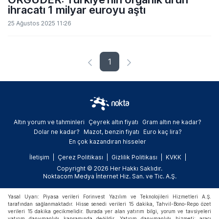
ihracatı 1 milyar euroyu aştı
25 Ağustos 2025 11:26
1
Altın yorum ve tahminleri
Çeyrek altın fiyatı
Gram altın ne kadar?
Dolar ne kadar?
Mazot, benzin fiyatı
Euro kaç lira?
En çok kazandıran hisseler
İletişim
Çerez Politikası
Gizlilik Politikası
KVKK
Copyright © 2026 Her Hakkı Saklıdır.
Noktacom Medya İnternet Hiz. San. ve Tic. A.Ş.
Yasal Uyarı: Piyasa verileri Forinvest Yazılım ve Teknolojileri Hizmetleri A.Ş.
tarafından sağlanmaktadır. Hisse senedi verileri 15 dakika, Tahvil-Bono-Repo özet
verileri 15 dakika gecikmelidir. Burada yer alan yatırım bilgi, yorum ve tavsiyeleri
yatırım danışmanlığı kapsamında değildir. Yatırım danışmanlığı hizmeti; aracı