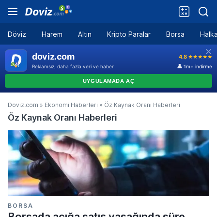
Döviz
Harem
Altın
Kripto Paralar
Borsa
Halka
Doviz.com
»
Ekonomi Haberleri
»
Öz Kaynak Oranı Haberleri
Öz Kaynak Oranı Haberleri
BORSA
Borsada açığa satış yasağında süre