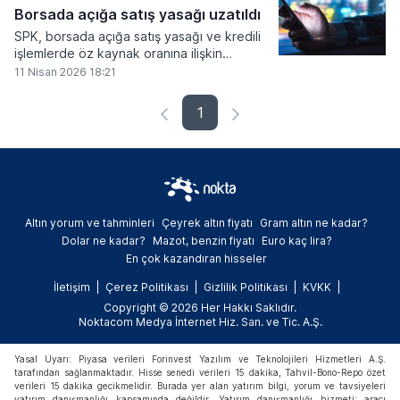
Borsada açığa satış yasağı uzatıldı
SPK, borsada açığa satış yasağı ve kredili
işlemlerde öz kaynak oranına ilişkin
esneklik uygulamasını 24 Nisan'a kadar
11 Nisan 2026 18:21
uzattığını duyurdu.
1
Altın yorum ve tahminleri
Çeyrek altın fiyatı
Gram altın ne kadar?
Dolar ne kadar?
Mazot, benzin fiyatı
Euro kaç lira?
En çok kazandıran hisseler
İletişim
Çerez Politikası
Gizlilik Politikası
KVKK
Copyright © 2026 Her Hakkı Saklıdır.
Noktacom Medya İnternet Hiz. San. ve Tic. A.Ş.
Yasal Uyarı: Piyasa verileri Forinvest Yazılım ve Teknolojileri Hizmetleri A.Ş.
tarafından sağlanmaktadır. Hisse senedi verileri 15 dakika, Tahvil-Bono-Repo özet
verileri 15 dakika gecikmelidir. Burada yer alan yatırım bilgi, yorum ve tavsiyeleri
yatırım danışmanlığı kapsamında değildir. Yatırım danışmanlığı hizmeti; aracı