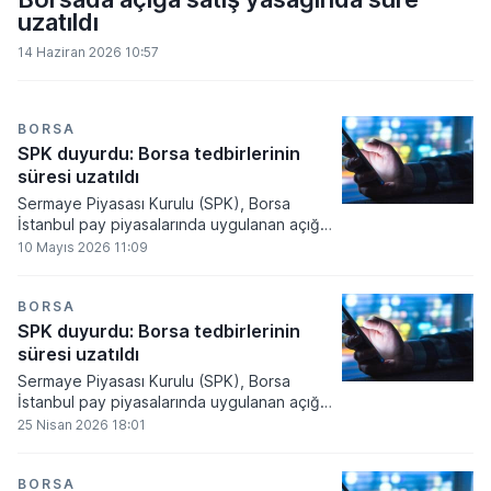
uzatıldı
14 Haziran 2026 10:57
BORSA
SPK duyurdu: Borsa tedbirlerinin
süresi uzatıldı
Sermaye Piyasası Kurulu (SPK), Borsa
İstanbul pay piyasalarında uygulanan açığa
satış yasağı ile kredili işlemlerdeki öz
10 Mayıs 2026 11:09
kaynak oranı esnekliğinin 26 Mayıs’a kadar
devam etmesine karar verdi.
BORSA
SPK duyurdu: Borsa tedbirlerinin
süresi uzatıldı
Sermaye Piyasası Kurulu (SPK), Borsa
İstanbul pay piyasalarında uygulanan açığa
satış yasağı ile kredili işlemlerdeki öz
25 Nisan 2026 18:01
kaynak oranı esnekliğinin 8 Mayıs’a kadar
devam etmesine karar verdi.
BORSA