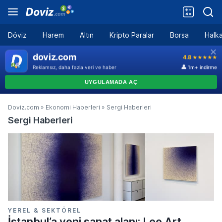
Döviz
Harem
Altın
Kripto Paralar
Borsa
Halka
Doviz.com
»
Ekonomi Haberleri
»
Sergi Haberleri
Sergi Haberleri
YEREL & SEKTÖREL
İstanbul’a yeni sanat alanı: Lee Art