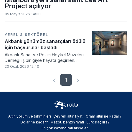
Project açılıyor
05 Mayıs 2026 14:30
YEREL & SEKTÖREL
Akbank günümüz sanatçıları ödülü
için başvurular başladı
Akbank Sanat ve Resim Heykel Müzeleri
Derneği iş birliğiyle hayata geçirilen
Akbank Günümüz Sanatçıları Ödülü
20 Ocak 2026 12:40
Yarışması'nın 44. yılı için adaylık süreci
başlarken, genç sanatçılar eserlerini 24
1
Mart tarihine kadar iletebilecek.
Altın yorum ve tahminleri
Çeyrek altın fiyatı
Gram altın ne kadar?
Dolar ne kadar?
Mazot, benzin fiyatı
Euro kaç lira?
En çok kazandıran hisseler