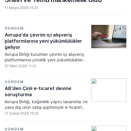
11 Mayıs 2026 15:41
GÜNDEM
Avrupa'da çevrim içi alışveriş
platformlarına yeni yükümlülükler
geliyor
Avrupa Birliği kurumları çevrim içi alışveriş
platformlarına yönelik yeni yükümlülükler
getiren paket üzerinde mutabakata vardı.
27 Mart 2026 11:31
Hazırlanan reform paketi kapsamında 2027
yılında faaliyete geçmesi planlanan yeni
gümrük otoritesi ile e-ticaret süreçlerinin
GÜNDEM
denetimi sıkılaştırılırken düşük değerli
AB'den Çinli e-ticaret devine
ithalatlardaki vergi muafiyetleri yeniden
soruşturma
belirlenecek.
Avrupa Birliği, bağımlılık yapıcı tasarımlar ve
yasa dışı ürün satışı şüphesiyle e-ticaret
platformu Shein hakkında resmi soruşturma
17 Şubat 2026 15:22
başlattı.
GÜNDEM