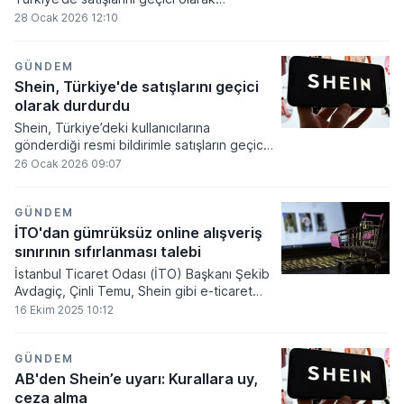
durdurmasını değerlendiren ideasoft
28 Ocak 2026 12:10
Pazarlama Direktörü Mert Alankaya, bu
durumun tamamen çekilme değil, pazarda
yeniden konumlanma adımı olarak
GÜNDEM
görülmesi gerektiğini söyledi.
Shein, Türkiye'de satışlarını geçici
olarak durdurdu
Shein, Türkiye’deki kullanıcılarına
gönderdiği resmi bildirimle satışların geçici
süreyle askıya alındığını duyurdu.
26 Ocak 2026 09:07
GÜNDEM
İTO'dan gümrüksüz online alışveriş
sınırının sıfırlanması talebi
İstanbul Ticaret Odası (İTO) Başkanı Şekib
Avdagiç, Çinli Temu, Shein gibi e-ticaret
sitelerinden alışverişin, kişilerin kendi
16 Ekim 2025 10:12
ihtiyaçlarından çıkıp ticarileşmeye
başladığını belirterek, "Bu önemli bir
tehlike. Teorik olarak hepsi şahsi ihtiyaç da
GÜNDEM
olsa buna bir önlem almak lazım. Burada
AB'den Shein’e uyarı: Kurallara uy,
gümrüksüz online alışveriş sınırı 30 euroya
ceza alma