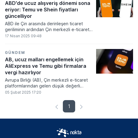
ABD'de ucuz alışveriş dönemi sona
eriyor: Temu ve Shein fiyatları
güncelliyor
ABD ile Çin arasında derinleşen ticaret
geriliminin ardından Çin merkezli e-ticaret
devleri Temu ve Shein, Amerika’daki
17 Nisan 2025 09:48
müşterilerine yönelik fiyatlarını artıracağını
duyurdu.
GÜNDEM
AB, ucuz malları engellemek için
AliExpress ve Temu gibi firmalara
vergi hazırlıyor
Avrupa Birliği (AB), Çin merkezli e-ticaret
platformlarından gelen düşük değerli
ürünlere yönelik denetimleri artırmayı ve bu
05 Şubat 2025 17:20
ürünlere işlem ücreti uygulamayı planlıyor.
1