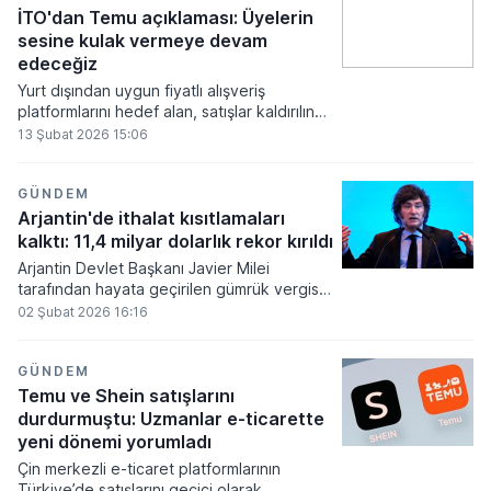
İTO'dan Temu açıklaması: Üyelerin
sesine kulak vermeye devam
edeceğiz
Yurt dışından uygun fiyatlı alışveriş
platformlarını hedef alan, satışlar kaldırılınca
da bu sonuçtan memnun olduğunu
13 Şubat 2026 15:06
söyleyerek tepki çeken İTO Başkanı Şekip
Avdagiç, "İstanbul Ticaret Odası Başkanı
sıfatımla, üyelerimden gelen sese kulak
GÜNDEM
vermeye devam edeceğim" açıklamasında
Arjantin'de ithalat kısıtlamaları
bulundu.
kalktı: 11,4 milyar dolarlık rekor kırıldı
Arjantin Devlet Başkanı Javier Milei
tarafından hayata geçirilen gümrük vergisi
sınırlamaları ve ithalat kısıtlamalarının
02 Şubat 2026 16:16
esnetilmesi kararları sonrasında, ülkedeki
tüketim malları ithalatı 2025 senesinde
yüzde 55 oranında yükseliş kaydederek
GÜNDEM
tarihi zirveye ulaştı.
Temu ve Shein satışlarını
durdurmuştu: Uzmanlar e-ticarette
yeni dönemi yorumladı
Çin merkezli e-ticaret platformlarının
Türkiye’de satışlarını geçici olarak