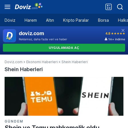
Döviz
Harem
Altın
Kripto Paralar
Borsa
Halka
Doviz.com
»
Ekonomi Haberleri
»
Shein Haberleri
Shein Haberleri
GÜNDEM
Shein ve Temu mahkemelik oldu