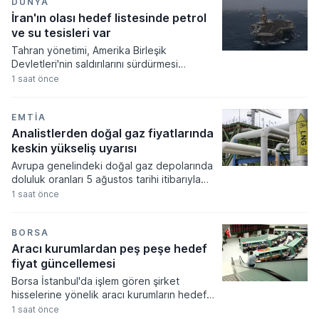
kadar muafiyet tanınmasına imkan veriyor.
DÜNYA
İran'ın olası hedef listesinde petrol
ve su tesisleri var
Tahran yönetimi, Amerika Birleşik
Devletleri'nin saldırılarını sürdürmesi
durumunda Körfez ülkelerindeki petrol,
1 saat önce
elektrik ve su tesislerini hedef
alabileceğine dair ciddi bir uyarı yayımladı.
Bölge ülkelerine çağrıda bulunan İran, ABD
EMTIA
Başkanı Donald Trump'ın yeni saldırılardan
Analistlerden doğal gaz fiyatlarında
vazgeçirilmesi ve mevcut gerilimin
keskin yükseliş uyarısı
müzakereler yoluyla sonlandırılması için
Avrupa genelindeki doğal gaz depolarında
destek talep etti.
doluluk oranları 5 ağustos tarihi itibarıyla
yüzde 57 seviyesine gerileyerek son 15
1 saat önce
yılın en düşük noktasına ulaştı. Yaşanan
gerileme 2011 yılından bu yana aynı
dönemde kaydedilen en zayıf stok verisi
BORSA
olarak kayıtlara geçerken enerji arz
Aracı kurumlardan peş peşe hedef
güvenliği konusundaki endişeleri artırdı.
fiyat güncellemesi
Borsa İstanbul'da işlem gören şirket
hisselerine yönelik aracı kurumların hedef
fiyat güncellemeleri bugün oldukça yoğun
1 saat önce