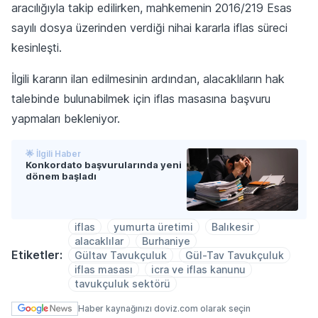
aracılığıyla takip edilirken, mahkemenin 2016/219 Esas
sayılı dosya üzerinden verdiği nihai kararla iflas süreci
kesinleşti.
İlgili kararın ilan edilmesinin ardından, alacaklıların hak
talebinde bulunabilmek için iflas masasına başvuru
yapmaları bekleniyor.
🌟 İlgili Haber
Konkordato başvurularında yeni
dönem başladı
iflas
yumurta üretimi
Balıkesir
alacaklılar
Burhaniye
Etiketler:
Gültav Tavukçuluk
Gül-Tav Tavukçuluk
iflas masası
icra ve iflas kanunu
tavukçuluk sektörü
Haber kaynağınızı doviz.com olarak seçin