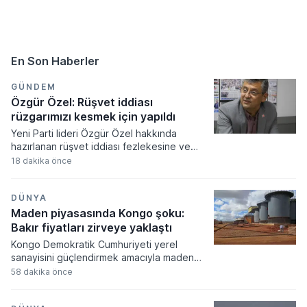
En Son Haberler
GÜNDEM
Özgür Özel: Rüşvet iddiası
rüzgarımızı kesmek için yapıldı
Yeni Parti lideri Özgür Özel hakkında
hazırlanan rüşvet iddiası fezlekesine ve
partinin güncel oy potansiyeline dair
18 dakika önce
çarpıcı açıklamalarda bulundu. Gazeteci
Murat Yetkin'e konuşan Özel,
dokunulmazlık taleplerini siyasi bir hamle
DÜNYA
olarak nitelendirirken partisinin bağış
Maden piyasasında Kongo şoku:
kampanyasıyla topladığı rakamları paylaştı.
Bakır fiyatları zirveye yaklaştı
Kongo Demokratik Cumhuriyeti yerel
sanayisini güçlendirmek amacıyla maden
ihracatına kısıtlama getirdi. Bakır ve kobalt
58 dakika önce
konsantresi sevkiyatını durduran yeni
düzenleme, stratejik durumlarda bir yıla