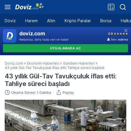
Döviz
Harem
Altın
Kripto Paralar
Borsa
Halka
Doviz.com
»
Ekonomi Haberleri
»
Gündem Haberleri
»
43 yıllık Gül-Tav Tavukçuluk iflas etti: Tahliye süreci başladı
43 yıllık Gül-Tav Tavukçuluk iflas etti:
Tahliye süreci başladı
Okuma Süresi: 1 Dakika
Paylaş