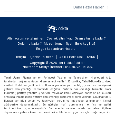
bir tempoda gerçekleşti. Akçansa ve
Aygaz hisselerinde yukarı yönlü revizyonlar
Daha Fazla Haber
dikkat çekerken, Türk Telekom ve Logo
Yazılım gibi hisselerde ise kurumların
beklentilerini aşağı yönlü güncellediği
görüldü.
Altın yorum ve tahminleri
Çeyrek altın fiyatı
Gram altın ne kadar?
Dolar ne kadar?
Mazot, benzin fiyatı
Euro kaç lira?
En çok kazandıran hisseler
İletişim
Çerez Politikası
Gizlilik Politikası
KVKK
Copyright © 2026 Her Hakkı Saklıdır.
Noktacom Medya İnternet Hiz. San. ve Tic. A.Ş.
Yasal Uyarı: Piyasa verileri Forinvest Yazılım ve Teknolojileri Hizmetleri A.Ş.
tarafından sağlanmaktadır. Hisse senedi verileri 15 dakika, Tahvil-Bono-Repo özet
verileri 15 dakika gecikmelidir. Burada yer alan yatırım bilgi, yorum ve tavsiyeleri
yatırım danışmanlığı kapsamında değildir. Yatırım danışmanlığı hizmeti; aracı
kurumlar, portföy yönetim şirketleri, mevduat kabul etmeyen bankalar ile müşteri
arasında imzalanacak yatırım danışmanlığı sözleşmesi çerçevesinde sunulmaktadır.
Burada yer alan yorum ve tavsiyeler, yorum ve tavsiyede bulunanların kişisel
görüşlerine dayanmaktadır. Bu görüşler mali durumunuz ile risk ve getiri
tercihlerinize uygun olmayabilir. Bu nedenle, sadece burada yer alan bilgilere
dayanılarak yatırım kararı verilmesi beklentilerinize uygun sonuçlar doğurmayabilir.