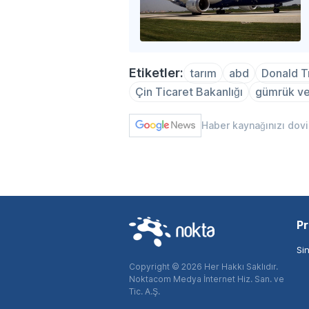
Etiketler:
tarım
abd
Donald 
Çin Ticaret Bakanlığı
gümrük ver
Haber kaynağınızı dov
Pr
Si
Copyright © 2026 Her Hakkı Saklıdır.
Noktacom Medya İnternet Hiz. San. ve
Tic. A.Ş.