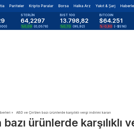
tia
Pariteler
Kripto Paralar
Borsa
Halka Arz
Yakıt & Şarj
Haberle
STERLİN
BIST 100
BITCOIN
29
64,2297
13.798,82
$64.251
000
)
%0,09
(
0,0578
)
%0,70
(
95,92
)
%-0,80
(
-$516
)
erleri
»
ABD ve Çin’den bazı ürünlerde karşılıklı vergi indirimi kararı
bazı ürünlerde karşılıklı ve