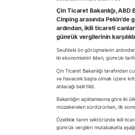
Çin Ticaret Bakanlığı, ABD 
Cinping arasında Pekin'de g
ardından, ikili ticareti canl
gümrük vergilerinin karşılıkl
Seul’deki ön görüşmelerin ardında
iki ekonomisinin lideri, gümrük tarif
Çin Ticaret Bakanlığı tarafından c
ve havacılık başta olmak üzere krit
atılacağı belirtildi.
Bakanlığın açıklamasına göre iki ül
müzakereleri sürdürürken, ilk somut 
Özellikle tarım sektöründe ikili tica
gümrük vergileri mutabakatla aşağı