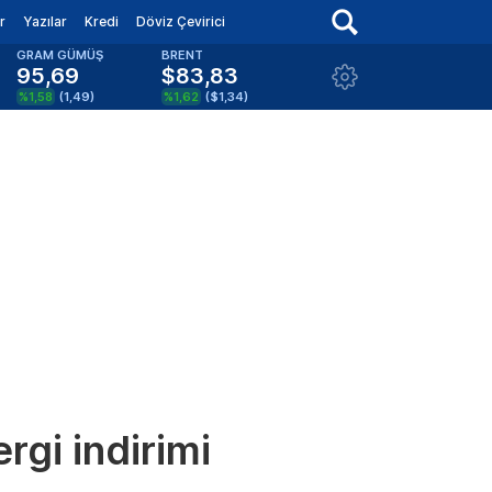
r
Yazılar
Kredi
Döviz Çevirici
GRAM GÜMÜŞ
BRENT
95,69
$83,83
%1,58
(
1,49
)
%1,62
(
$1,34
)
rgi indirimi