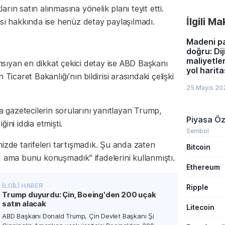
geçirdi. M
ın satın alınmasına yönelik planı teyit etti.
gibi popüler
İlgili M
ilişkilendiri
sı hakkında ise henüz detay paylaşılmadı.
bildirimlerin
uzmanlar ci
Madeni p
konusunda k
doğru: Dij
uyarılarını sı
maliyetle
sıyan en dikkat çekici detay ise ABD Başkanı
yol harita
Ticaret Bakanlığı’nın bildirisi arasındaki çelişki
25 Mayıs 20
gazetecilerin sorularını yanıtlayan Trump,
Piyasa Öz
ini iddia etmişti.
Sembol
izde tarifeleri tartışmadık. Şu anda zaten
Bitcoin
, ama bunu konuşmadık" ifadelerini kullanmıştı.
Ethereum
İLGİLİ HABER
Ripple
Trump duyurdu: Çin, Boeing'den 200 uçak
satın alacak
Litecoin
ABD Başkanı Donald Trump, Çin Devlet Başkanı Şi