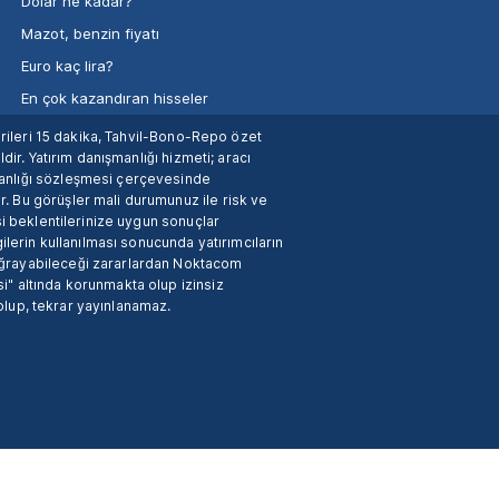
Dolar ne kadar?
Mazot, benzin fiyatı
Euro kaç lira?
En çok kazandıran hisseler
verileri 15 dakika, Tahvil-Bono-Repo özet
dir. Yatırım danışmanlığı hizmeti; aracı
manlığı sözleşmesi çerçevesinde
. Bu görüşler mali durumunuz ile risk ve
si beklentilerinize uygun sonuçlar
ilerin kullanılması sonucunda yatırımcıların
 uğrayabileceği zararlardan Noktacom
i" altında korunmakta olup izinsiz
 olup, tekrar yayınlanamaz.