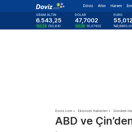
Döviz
Altın
Harem
Em
GRAM ALTIN
DOLAR
EURO
6.543,25
47,7002
55,01
%0,78
(
50,64
)
%0,16
(
0,0762
)
%0,00
(
0,0
Doviz.com
»
Ekonomi Haberleri
»
Gündem Hab
ABD ve Çin’den 