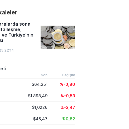
ounjaro ve Wegovy
 ilaçlarla
akaleler
len yan etki
in sayısı artarken,
ddi komplikasyonlar
aralarda sona
ullanıcılara yönelik
italleşme,
kılaştırdı.
r ve Türkiye’nin
sı
25 22:14
eti
Son
Değişim
$64.251
%-0,80
$1.898,49
%-0,53
$1,0226
%-2,47
$45,47
%0,82