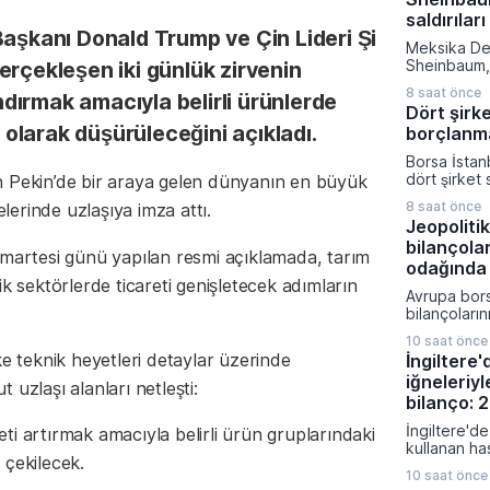
eyaletinde 
saldırıları
kurma karar
Başkanı Donald Trump ve Çin Lideri Şi
verilen bu k
Meksika De
kompleksine
Sheinbaum, 
erçekleşen iki günlük zirvenin
milyar dola
gerçekleşti
sermaye akt
8 saat önce
andırmak amacıyla belirli ürünlerde
toplantısın
gerçekleşti
Dört şirk
devam eden
ı olarak düşürüleceğini açıkladı.
borçlanm
operasyonlar
nitelendirer
Borsa İstan
toplumu mü
dört şirket 
n Pekin’de bir araya gelen dünyanın en büyük
çağırdı. Mek
güçlendirme
Devleti'ni 
8 saat önce
elerinde uzlaşıya imza attı.
hedeflerine
yineleyen 
Jeopolitik
Sermaye Piy
sivil kayıpl
bilançola
başvurular
umartesi günü yapılan resmi açıklamada, tarım
ateşkes ve 
Aydınlatma 
odağında
uyulması ge
ik sektörlerde ticareti genişletecek adımların
yapılan açı
Avrupa bors
Ağustos tar
bilançoları
gerçekleşe
karışık bir 
sermaye artı
10 saat önce
bölge gene
ve borçlanm
ke teknik heyetleri detaylar üzerinde
İngiltere
veriler ve je
önemli finan
iğneleriyl
fiyatlamalar
uzlaşı alanları netleşti:
kapsıyor.
Almanya'da 
bilanço: 
siparişleri 
İngiltere'de
reti artırmak amacıyla belirli ürün gruplarındaki
artış göste
kullanan ha
bölgesinde
 çekilecek.
bildirilen ş
verileri tü
10 saat önce
sağlık otori
zayıflığı or