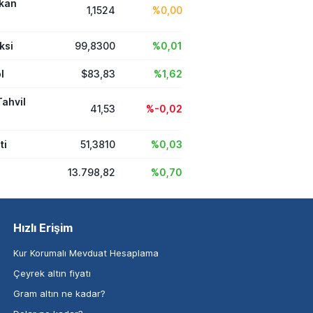
ikan
1,1524
%0,00
ksi
99,8300
%0,01
l
$83,83
%1,62
Tahvil
41,53
%-0,02
ti
51,3810
%0,03
13.798,82
%0,70
Hızlı Erişim
Kur Korumalı Mevduat Hesaplama
Çeyrek altın fiyatı
Gram altın ne kadar?