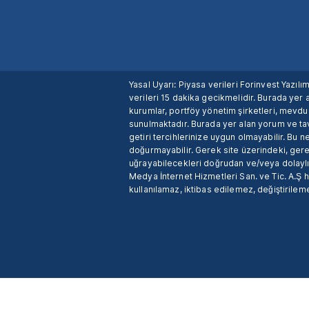
Yasal Uyarı: Piyasa verileri Forinvest Yazıl
verileri 15 dakika gecikmelidir. Burada yer a
kurumlar, portföy yönetim şirketleri, mevd
sunulmaktadır. Burada yer alan yorum ve tav
getiri tercihlerinize uygun olmayabilir. Bu 
doğurmayabilir. Gerek site üzerindeki, gerek
uğrayabilecekleri doğrudan ve/veya dolaylı
Medya İnternet Hizmetleri San. ve Tic. A.Ş 
kullanılamaz, iktibas edilemez, değiştirileme
X