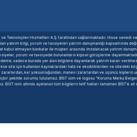
ım ve Teknolojileri Hizmetleri A.Ş. tarafından sağlanmaktadır. Hisse senedi 
lan yatırım bilgi, yorum ve tavsiyeleri yatırım danışmanlığı kapsamında değil
uat kabul etmeyen bankalar ile müşteri arasında imzalanacak yatırım danış
siyeler, yorum ve tavsiyede bulunanların kişisel görüşlerine dayanmaktadır
nedenle, sadece burada yer alan bilgilere dayanılarak yatırım kararı verilme
se site için kullanılan kaynaklardaki hata ve eksikliklerden ve sitedeki bilg
 zararlardan, kar yoksunluğundan, manevi zararlardan ve üçüncü kişilerin
hiçbir şekilde sorumlu tutulamaz. BİST isim ve logosu "Koruma Marka Belges
z. BİST ismi altında açıklanan tüm bilgilerin telif hakları tamamen BİST'e ait