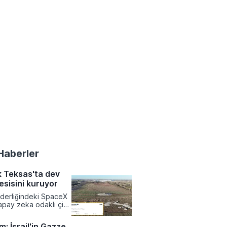
Haberler
 Teksas'ta dev
esisini kuruyor
iderliğindeki SpaceX
apay zeka odaklı çip
ışa bağımlılığı
macıyla Teksas
: İsrail'in Gazze