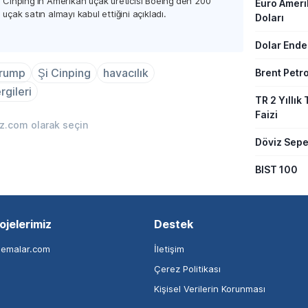
Cinping'in Amerikan uçak üreticisi Boeing'den 200
Euro Amer
uçak satın almayı kabul ettiğini açıkladı.
Doları
Dolar Ende
Trump
Şi Cinping
havacılık
Brent Petro
gileri
TR 2 Yıllık 
Faizi
iz.com olarak seçin
Döviz Sepe
BIST 100
ojelerimiz
Destek
nemalar.com
İletişim
Çerez Politikası
Kişisel Verilerin Korunması