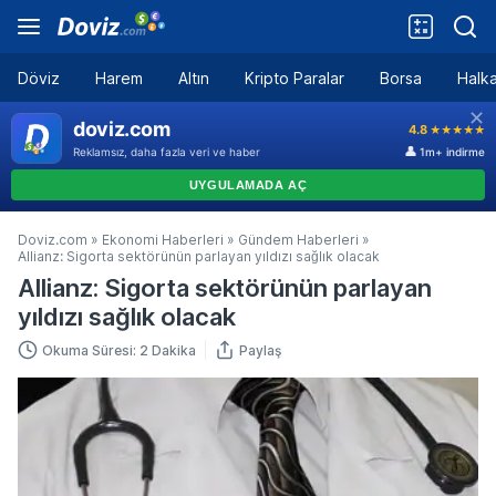
Döviz
Harem
Altın
Kripto Paralar
Borsa
Halka
Doviz.com
»
Ekonomi Haberleri
»
Gündem Haberleri
»
Allianz: Sigorta sektörünün parlayan yıldızı sağlık olacak
Allianz: Sigorta sektörünün parlayan
yıldızı sağlık olacak
Okuma Süresi: 2 Dakika
Paylaş