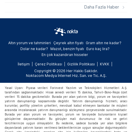
günlük sigorta girişi farkıyla emeklilik
Daha Fazla Haber
süresinin 17 yıl uzamasının adalet ilkelerine
aykırı olduğunu vurguladı.
Altın yorum ve tahminleri
Çeyrek altın fiyatı
Gram altın ne kadar?
Dolar ne kadar?
Mazot, benzin fiyatı
Euro kaç lira?
En çok kazandıran hisseler
İletişim
Çerez Politikası
Gizlilik Politikası
KVKK
Copyright © 2026 Her Hakkı Saklıdır.
Noktacom Medya İnternet Hiz. San. ve Tic. A.Ş.
Yasal Uyarı: Piyasa verileri Forinvest Yazılım ve Teknolojileri Hizmetleri A.Ş.
tarafından sağlanmaktadır. Hisse senedi verileri 15 dakika, Tahvil-Bono-Repo özet
verileri 15 dakika gecikmelidir. Burada yer alan yatırım bilgi, yorum ve tavsiyeleri
yatırım danışmanlığı kapsamında değildir. Yatırım danışmanlığı hizmeti; aracı
kurumlar, portföy yönetim şirketleri, mevduat kabul etmeyen bankalar ile müşteri
arasında imzalanacak yatırım danışmanlığı sözleşmesi çerçevesinde sunulmaktadır.
Burada yer alan yorum ve tavsiyeler, yorum ve tavsiyede bulunanların kişisel
görüşlerine dayanmaktadır. Bu görüşler mali durumunuz ile risk ve getiri
tercihlerinize uygun olmayabilir. Bu nedenle, sadece burada yer alan bilgilere
dayanılarak yatırım kararı verilmesi beklentilerinize uygun sonuçlar doğurmayabilir.
Gerek site üzerindeki, gerekse site için kullanılan kaynaklardaki hata ve