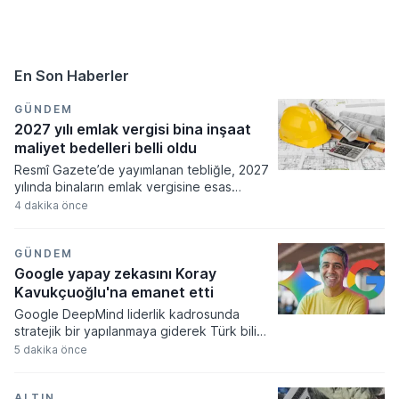
En Son Haberler
GÜNDEM
2027 yılı emlak vergisi bina inşaat
maliyet bedelleri belli oldu
Resmî Gazete’de yayımlanan tebliğle, 2027
yılında binaların emlak vergisine esas
değerinin hesaplanmasında kullanılacak
4 dakika önce
normal inşaat maliyetleri belirlendi.
Meskenlerden fabrikalara, otellerden
okullara, garajlardan ticari yapılara kadar 23
GÜNDEM
farklı bina grubu için uygulanacak
Google yapay zekasını Koray
metrekare bedelleri açıklandı.
Kavukçuoğlu'na emanet etti
Google DeepMind liderlik kadrosunda
stratejik bir yapılanmaya giderek Türk bilim
insanı Koray Kavukçuoğlu'nu kıdemli
5 dakika önce
başkan yardımcılığına atadı. Alphabet Üst
Yöneticisi Sundar Pichai tarafından
duyurulan bu görev değişimiyle birlikte
ALTIN