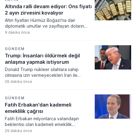
yapay zekâ model geliştirme süreçleri ve
Altında ralli devam ediyor: Ons fiyatı
Gemini uygulaması Kavukçuoğlu'nun
2 ayın zirvesini kovalıyor
yönetimine devredildi.
Altın fiyatları Hürmüz Boğazı'na dair
diplomatik umutlar ve zayıflayan doların
etkisiyle yükselişini dördüncü güne
9 dakika önce
taşıyarak yedi haftanın zirvesine ulaştı.
Spot altın ons başına 4.265 dolar seviyesini
test ederken piyasa aktörleri rotayı
GÜNDEM
ABD'den gelecek kritik istihdam verilerine
Trump: İnsanları öldürmek değil
çevirdi.
anlaşma yapmak istiyorum
Donald Trump nükleer silahlara sahip
olmasına izin vermeyecekleri İran ile
anlaşma yapmayı tercih ettiğini açıkladı.
26 dakika önce
Bölgedeki gerilimi düşürmeye yönelik
adımlar atan ABD Başkanı, planlanan büyük
ölçekli saldırıları gelen diyalog talepleri
GÜNDEM
üzerine askıya aldığını duyurdu.
Fatih Erbakan'dan kademeli
emeklilik çağrısı
Fatih Erbakan milyonlarca vatandaşın
beklentisi olan kademeli emeklilik
düzenlemesi için yetkililere çağrıda
29 dakika önce
bulundu. Yeniden Refah Partisi lideri bir