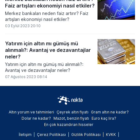
Faiz artışları ekonomiyi nasıl etkiler?
Merkez bankaları neden faiz artırır? Faiz
artışları ekonomiyi nasıl etkiler?
03 Eylül 2023 20:10
Yatırım için altın mı gümüş mü
alınmalı?: Avantaj ve dezavantajlar
neler?
Yatırım için altın mı gümüş mü alınmalı?:
Avantaj ve dezavantajlar neler?
07 Ağustos 2023 08:14
Altın yorum ve tahminleri
Çeyrek altın fiyatı
Gram altın ne kadar?
Dolar ne kadar?
Mazot, benzin fiyatı
Euro kaç lira?
En çok kazandıran hisseler
İletişim
Çerez Politikası
Gizlilik Politikası
KVKK