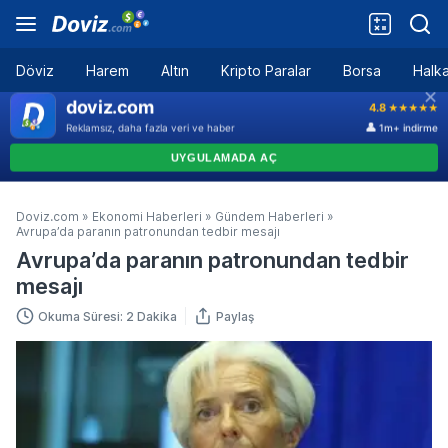
Döviz
Harem
Altın
Kripto Paralar
Borsa
Halka
Doviz.com
»
Ekonomi Haberleri
»
Gündem Haberleri
»
Avrupa’da paranın patronundan tedbir mesajı
Avrupa’da paranın patronundan tedbir
mesajı
Okuma Süresi: 2 Dakika
Paylaş