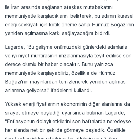
ile İran arasında sağlanan ateşkes mutabakatını
memnuniyetle karşıladıklarını belirterek, bu adımın küresel
enerji sevkiyatı için kritik öneme sahip Hürmüz Boğazı'nın
yeniden açılmasına katkı sağlayacağını bildirdi.
Lagarde, “Bu gelişme önümüzdeki günlerdeki adımlarla
ve iyi niyet muhtırasının imzalanmasıyla teyit edilirse son
derece olumlu bir haber olacaktır. Bunu yalnızca
memnuniyetle karşılayabiliriz, özellikle de Hürmüz
Boğazı'nın mayınlardan temizlenerek yeniden açılması
anlamına geliyorsa." ifadelerini kullandı.
Yüksek enerji fiyatlarının ekonominin diğer alanlarına da
sirayet etmeye başladığı uyarısında bulunan Lagarde,
"Enflasyonun dolaylı etkilerini son haftalarda neredeyse
her alanda net bir şekilde görmeye başladık. Özellikle
ücret artışı riskleri gibi ikinci tur etkilerin su yüzüne