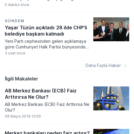
koruyacağına olan inancını dile getirdi.
5 dakika önce
Nevada ve California'daki etkinliklerle
kaynak toplama sürecine odaklanan eski
başkan partisinin kontrolü kaybetmemesi
GÜNDEM
gerektiğini vurguladı.
Yaşar Tüzün açıkladı: 28 ilde CHP'li
belediye başkanı kalmadı
Yeni Parti cephesinden gelen açıklamaya
göre Cumhuriyet Halk Partisi bünyesindeki
belediye başkanlarının istifa süreci hız
3 saat önce
kazanırken, istifa eden başkan sayısının
yakın zamanda daha da artacağı
Daha Fazla Haber
öngörülüyor. Yaşar Tüzün tarafından
paylaşılan veriler doğrultusunda çok sayıda
İlgili Makaleler
ismin partiye katılım işlemlerinin
tamamlandığı ve bazı şehirlerde ana
AB Merkez Bankası (ECB) Faiz
muhalefet partisinin yerel yönetim
Arttırırsa Ne Olur?
temsilcisinin kalmadığı belirtiliyor.
AB Merkez Bankası (ECB) Faiz Arttırırsa Ne
Olur?
08 Mayıs 2018 10:56
Merkez bankaları neden faiz artırır?