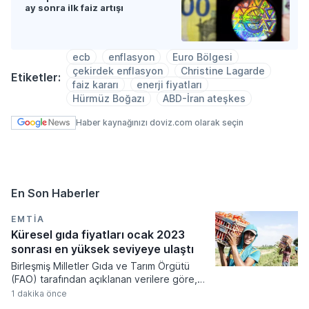
ay sonra ilk faiz artışı
ecb
enflasyon
Euro Bölgesi
çekirdek enflasyon
Christine Lagarde
Etiketler:
faiz kararı
enerji fiyatları
Hürmüz Boğazı
ABD-İran ateşkes
Haber kaynağınızı doviz.com olarak seçin
En Son Haberler
EMTIA
Küresel gıda fiyatları ocak 2023
sonrası en yüksek seviyeye ulaştı
Birleşmiş Milletler Gıda ve Tarım Örgütü
(FAO) tarafından açıklanan verilere göre,
uluslararası gıda fiyatlarındaki aylık değişimi
1 dakika önce
izleyen endeks temmuz ayında yüzde 0,6