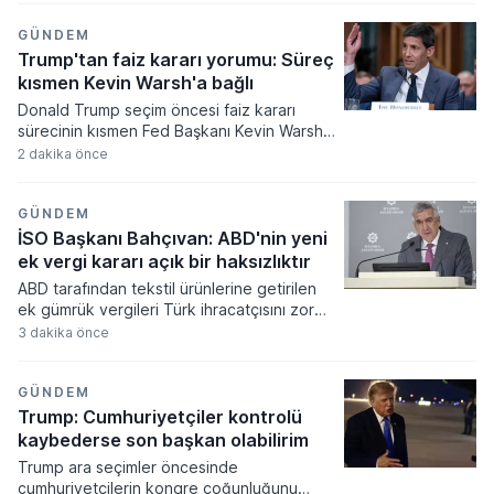
oranında artış göstererek 131,1 puana
yükseldi. Tahıl, şeker ve bitkisel yağ
GÜNDEM
fiyatlarındaki yukarı yönlü hareketlerin et
Trump'tan faiz kararı yorumu: Süreç
ve süt ürünlerindeki kısmi gerilemeyle
kısmen Kevin Warsh'a bağlı
dengelendiği bu süreçte, küresel gıda
Donald Trump seçim öncesi faiz kararı
fiyatları Ocak 2023’ten bu yana en yüksek
sürecinin kısmen Fed Başkanı Kevin Warsh'a
seviyesini gördü.
bağlı olduğunu açıkladı. Süreçte yönetim
2 dakika önce
kurulunun siyasi yapısına dikkat çeken
Trump, Warsh'ın performansını överken
nihai kararın tek bir kişiye ait olmadığını
GÜNDEM
belirtti.
İSO Başkanı Bahçıvan: ABD'nin yeni
ek vergi kararı açık bir haksızlıktır
ABD tarafından tekstil ürünlerine getirilen
ek gümrük vergileri Türk ihracatçısını zor
durumda bırakırken sektör temsilcileri
3 dakika önce
rekabet gücünün kaybolmasından endişe
ediyor. Donald Trump'ın onayıyla yürürlüğe
giren yüzde 12,5 oranındaki ilave
GÜNDEM
maliyetler, Türkiye'nin en önemli döviz
Trump: Cumhuriyetçiler kontrolü
kalemlerinden biri olan hazır giyim
kaybederse son başkan olabilirim
dünyasında siyasi ve ekonomik tartışmaları
Trump ara seçimler öncesinde
beraberinde getiriyor.
cumhuriyetçilerin kongre çoğunluğunu