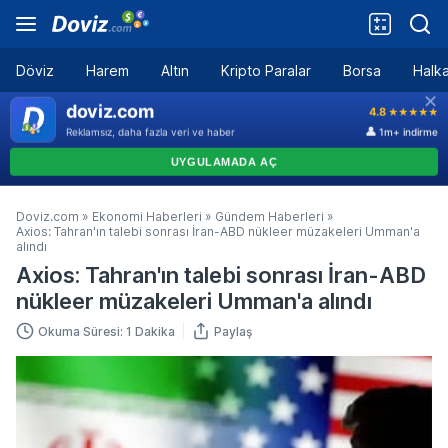
Döviz
Harem
Altın
Kripto Paralar
Borsa
Halka
Doviz.com
»
Ekonomi Haberleri
»
Gündem Haberleri
»
Axios: Tahran'ın talebi sonrası İran-ABD nükleer müzakeleri Umman'a
alındı
Axios: Tahran'ın talebi sonrası İran-ABD
nükleer müzakeleri Umman'a alındı
Okuma Süresi: 1 Dakika
Paylaş