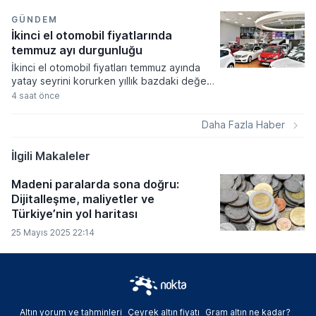
üzerinden yayın almaya başlayacak.
Uyduların aynı yörünge konumunda
GÜNDEM
bulunması nedeniyle çanak antenlerin
İkinci el otomobil fiyatlarında
yönünün değiştirilmesine gerek olmayacak.
temmuz ayı durgunluğu
Ancak kullanılan televizyon veya uydu
İkinci el otomobil fiyatları temmuz ayında
alıcısının TKGS desteğine sahip olup
yatay seyrini korurken yıllık bazdaki değer
olmamasına göre bazı kullanıcıların kanal
artışı enflasyon rakamlarının altında kalmaya
4 saat önce
araması yapması gerekebilecek.
devam etti. VavaAI Fiyat Endeksi
sonuçlarına göre piyasadaki aylık yükseliş
Daha Fazla Haber
yüzde 0,2 ile sınırlı düzeyde gerçekleşti.
İlgili Makaleler
Madeni paralarda sona doğru:
Dijitalleşme, maliyetler ve
Türkiye’nin yol haritası
25 Mayıs 2025 22:14
Altın yorum ve tahminleri
Çeyrek altın fiyatı
Gram altın ne kadar?