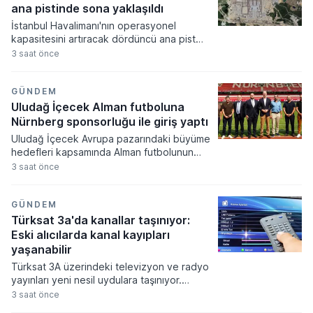
ismin partiye katılım işlemlerinin
ana pistinde sona yaklaşıldı
tamamlandığı ve bazı şehirlerde ana
İstanbul Havalimanı'nın operasyonel
muhalefet partisinin yerel yönetim
kapasitesini artıracak dördüncü ana pist
temsilcisinin kalmadığı belirtiliyor.
çalışmalarında sona yaklaşılırken, yeni pistin
3 saat önce
hizmete girmesiyle birlikte uçakların taksi
sürelerinin önemli ölçüde kısalması
hedefleniyor. Ulaştırma ve Altyapı Bakanlığı
GÜNDEM
tarafından yürütülen proje kapsamında inşa
Uludağ İçecek Alman futboluna
edilen 2 bin 820 metre uzunluğundaki yapı,
Nürnberg sponsorluğu ile giriş yaptı
hava trafiği yönetiminde verimliliği artırarak
Uludağ İçecek Avrupa pazarındaki büyüme
küresel havacılık merkezinin altyapısını
hedefleri kapsamında Alman futbolunun
daha da güçlendirecek.
köklü kulüplerinden 1. FC Nürnberg ile
3 saat önce
resmi sponsorluk anlaşması imzaladı. Şirket
bu hamleyle Alman profesyonel
futbolundaki ilk büyük iş birliğini
GÜNDEM
gerçekleştirirken uluslararası marka
Türksat 3a'da kanallar taşınıyor:
bilinirliğini daha geniş bir alana yaymayı
Eski alıcılarda kanal kayıpları
amaçlıyor.
yaşanabilir
Türksat 3A üzerindeki televizyon ve radyo
yayınları yeni nesil uydulara taşınıyor.
Geçişin ardından izleyiciler 16 Ağustos
3 saat önce
2026 itibarıyla yenilenen uydu altyapısı