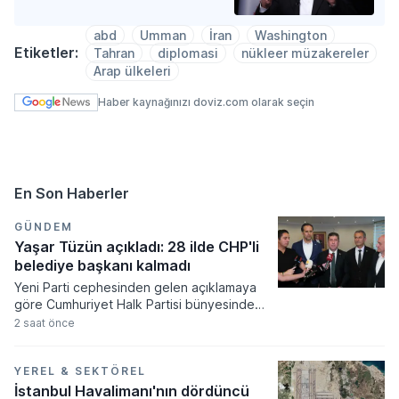
abd
Umman
İran
Washington
Etiketler:
Tahran
diplomasi
nükleer müzakereler
Arap ülkeleri
Haber kaynağınızı doviz.com olarak seçin
En Son Haberler
GÜNDEM
Yaşar Tüzün açıkladı: 28 ilde CHP'li
belediye başkanı kalmadı
Yeni Parti cephesinden gelen açıklamaya
göre Cumhuriyet Halk Partisi bünyesindeki
belediye başkanlarının istifa süreci hız
2 saat önce
kazanırken, istifa eden başkan sayısının
yakın zamanda daha da artacağı
öngörülüyor. Yaşar Tüzün tarafından
YEREL & SEKTÖREL
paylaşılan veriler doğrultusunda çok sayıda
İstanbul Havalimanı'nın dördüncü