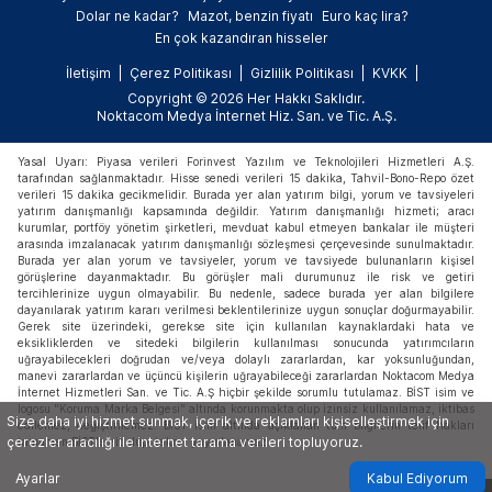
Dolar ne kadar?
Mazot, benzin fiyatı
Euro kaç lira?
En çok kazandıran hisseler
İletişim
Çerez Politikası
Gizlilik Politikası
KVKK
Copyright © 2026 Her Hakkı Saklıdır.
Noktacom Medya İnternet Hiz. San. ve Tic. A.Ş.
Yasal Uyarı: Piyasa verileri Forinvest Yazılım ve Teknolojileri Hizmetleri A.Ş.
tarafından sağlanmaktadır. Hisse senedi verileri 15 dakika, Tahvil-Bono-Repo özet
verileri 15 dakika gecikmelidir. Burada yer alan yatırım bilgi, yorum ve tavsiyeleri
yatırım danışmanlığı kapsamında değildir. Yatırım danışmanlığı hizmeti; aracı
kurumlar, portföy yönetim şirketleri, mevduat kabul etmeyen bankalar ile müşteri
arasında imzalanacak yatırım danışmanlığı sözleşmesi çerçevesinde sunulmaktadır.
Burada yer alan yorum ve tavsiyeler, yorum ve tavsiyede bulunanların kişisel
görüşlerine dayanmaktadır. Bu görüşler mali durumunuz ile risk ve getiri
tercihlerinize uygun olmayabilir. Bu nedenle, sadece burada yer alan bilgilere
dayanılarak yatırım kararı verilmesi beklentilerinize uygun sonuçlar doğurmayabilir.
Gerek site üzerindeki, gerekse site için kullanılan kaynaklardaki hata ve
eksikliklerden ve sitedeki bilgilerin kullanılması sonucunda yatırımcıların
uğrayabilecekleri doğrudan ve/veya dolaylı zararlardan, kar yoksunluğundan,
manevi zararlardan ve üçüncü kişilerin uğrayabileceği zararlardan Noktacom Medya
İnternet Hizmetleri San. ve Tic. A.Ş hiçbir şekilde sorumlu tutulamaz. BİST isim ve
logosu "Koruma Marka Belgesi" altında korunmakta olup izinsiz kullanılamaz, iktibas
Size daha iyi hizmet sunmak, içerik ve reklamları kişiselleştirmek için
edilemez, değiştirilemez. BİST ismi altında açıklanan tüm bilgilerin telif hakları
çerezler aracılığı ile internet tarama verileri topluyoruz.
tamamen BİST'e ait olup, tekrar yayınlanamaz.
Ayarlar
Kabul Ediyorum
X