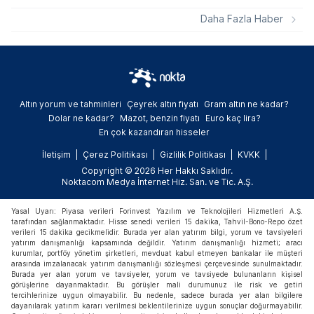
Resmi Gazete'de yayımlanarak yürürlüğe
girdi. Hazırlıktan lisansüstü eğitime kadar
Daha Fazla Haber
tüm kademeleri kapsayan bu düzenleme ile
şartları sağlayan adaylar dört ay içinde
başvuru yaparak 2026-2027 akademik
yılında ders başı yapabilecek.
Altın yorum ve tahminleri
Çeyrek altın fiyatı
Gram altın ne kadar?
Dolar ne kadar?
Mazot, benzin fiyatı
Euro kaç lira?
En çok kazandıran hisseler
İletişim
Çerez Politikası
Gizlilik Politikası
KVKK
Copyright © 2026 Her Hakkı Saklıdır.
Noktacom Medya İnternet Hiz. San. ve Tic. A.Ş.
Yasal Uyarı: Piyasa verileri Forinvest Yazılım ve Teknolojileri Hizmetleri A.Ş.
tarafından sağlanmaktadır. Hisse senedi verileri 15 dakika, Tahvil-Bono-Repo özet
verileri 15 dakika gecikmelidir. Burada yer alan yatırım bilgi, yorum ve tavsiyeleri
yatırım danışmanlığı kapsamında değildir. Yatırım danışmanlığı hizmeti; aracı
kurumlar, portföy yönetim şirketleri, mevduat kabul etmeyen bankalar ile müşteri
arasında imzalanacak yatırım danışmanlığı sözleşmesi çerçevesinde sunulmaktadır.
Burada yer alan yorum ve tavsiyeler, yorum ve tavsiyede bulunanların kişisel
görüşlerine dayanmaktadır. Bu görüşler mali durumunuz ile risk ve getiri
tercihlerinize uygun olmayabilir. Bu nedenle, sadece burada yer alan bilgilere
dayanılarak yatırım kararı verilmesi beklentilerinize uygun sonuçlar doğurmayabilir.