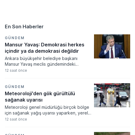
En Son Haberler
GÜNDEM
Mansur Yavaş: Demokrasi herkes
içindir ya da demokrasi değildir
Ankara büyükşehir belediye başkanı
Mansur Yavaş meclis gündemindeki
çerçeve yasaya dair sert eleştirilerde
12 saat önce
bulunarak demokratikleşme adımlarının
samimiyetini sorguladı. Hukukun herkes için
eşit uygulanması gerektiğini savunan
GÜNDEM
Yavaş, toplumsal mutabakat sağlanmadan
Meteoroloji'den gök gürültülü
atılan siyasi adımların kalıcı huzur
sağanak uyarısı
getirmeyeceğini ifade etti.
Meteoroloji genel müdürlüğü birçok bölge
için sağanak yağış uyarısı yaparken, yerel
kuvvetli yağışların beklendiği illerde
12 saat önce
vatandaşların tedbirli olması gerektiği
vurgulandı. Hava sıcaklıklarının güney