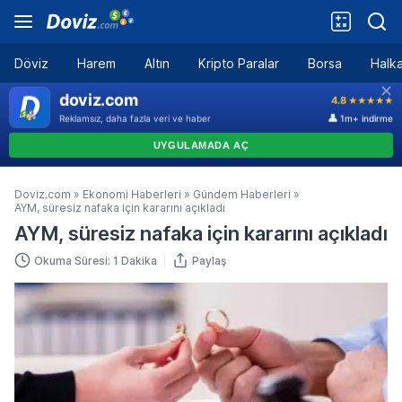
Döviz
Harem
Altın
Kripto Paralar
Borsa
Halka
Doviz.com
»
Ekonomi Haberleri
»
Gündem Haberleri
»
AYM, süresiz nafaka için kararını açıkladı
AYM, süresiz nafaka için kararını açıkladı
Okuma Süresi: 1 Dakika
Paylaş