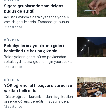
bölgelerde mevsim normallerinin üzerinde
GÜNDEM
seyretmesi öngörülürken, kuzey ve iç
Sigara gruplarında zam dalgası
kesimlerde sıcaklıkların normal seviyelerde
bugün de sürdü
kalacağı tahmin ediliyor.
Ağustos ayında sigara fiyatlarına yönelik
zam dalgası Imperial Tobacco grubunun
listesini güncellemesiyle yeni bir boyuta
12 saat önce
ulaştı. JTI, PM ve BAT gruplarının ardından
yapılan bu son artışla birlikte en pahalı
sigara fiyatı 140 TL seviyesine dayandı.
GÜNDEM
Belediyelerin aydınlatma gideri
kesintileri üç katına çıkarıldı
Belediyelerin genel bütçe paylarından
sokak aydınlatma giderleri için yapılacak
kesinti oranlarında önemli bir artışa gidildi.
12 saat önce
Resmi Gazete'de yayımlanan yeni karara
göre, sokak aydınlatma maliyetlerinin
karşılanması amacıyla yerel yönetimlerin
GÜNDEM
paylarından kesilecek tutarların oranı
YÖK öğrenci affı başvuru süreci ve
önceki döneme kıyasla üç katına çıkarıldı.
şartları belli oldu
Yükseköğretim kurumlarından ilişiği kesilen
binlerce öğrenciye eğitim hayatına geri
dönme fırsatı tanıyan yeni yasal düzenleme
12 saat önce