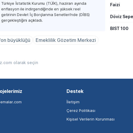
Türkiye İstatistik Kurumu (TÜİK), haziran ayında
Faizi
enflasyon ile indirgendiğinde en yüksek reel
getirinin Devlet İç Borçlanma Senetleri’nde (DİBS)
Döviz Sepe
gerçekleştiğini açıkladı.
BIST 100
fon büyüklüğü
Emeklilik Gözetim Merkezi
iz.com olarak seçin
ojelerimiz
Destek
nemalar.com
İletişim
Çerez Politikası
Kişisel Verilerin Korunması