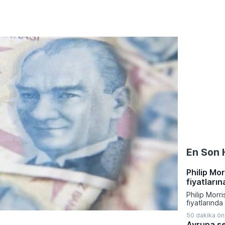
En Son 
Philip Mo
fiyatları
Philip Morr
fiyatlarınd
giderek yeni
50 dakika ö
Ağustos 202
Avrupa s