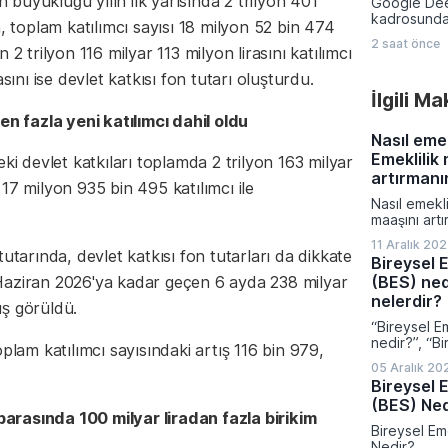
büyüklüğü yılın ilk yarısında 2 trilyon 401
Google Dee
23 farklı bi
kadrosunda 
uygulanaca
n, toplam katılımcı sayısı 18 milyon 52 bin 474
yapılanmaya
bedelleri aç
2 saat önce
insanı Kora
2 trilyon 116 milyar 113 milyon lirasını katılımcı
kıdemli baş
sını ise devlet katkısı fon tutarı oluşturdu.
atadı. Alph
İlgili M
Sundar Pich
duyurulan b
en fazla yeni katılımcı dahil oldu
birlikte ya
Nasıl eme
geliştirme 
Emeklilik
ki devlet katkıları toplamda 2 trilyon 163 milyar
uygulaması
artırmanın
yönetimine 
17 milyon 935 bin 495 katılımcı ile
Nasıl emekli
maaşını artı
nelerdir?
11 Aralık 20
utarında, devlet katkısı fon tutarları da dikkate
Bireysel E
(BES) ned
Haziran 2026'ya kadar geçen 6 ayda 238 milyar
nelerdir?
tış görüldü.
“Bireysel Em
nedir?”, “Bi
am katılımcı sayısındaki artış 116 bin 979,
Sistemi’nin 
05 Aralık 20
“Bireysel Em
Bireysel E
işler?”, “Fon
(BES) Ned
“BES’e nasıl
arasında 100 milyar liradan fazla birikim
katılımcıları
Bireysel Eme
“BES’in avan
Nedir?