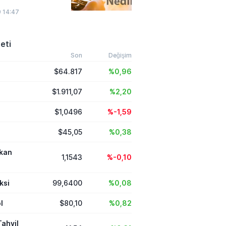
vantajları nelerdir?”,
tal edilir?”
 14:47
eti
Son
Değişim
$64.817
%0,96
$1.911,07
%2,20
$1,0496
%-1,59
$45,05
%0,38
ikan
1,1543
%-0,10
ksi
99,6400
%0,08
l
$80,10
%0,82
Tahvil