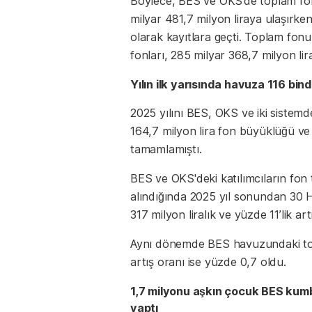
Böylece, BES ve OKS’de toplam fon 
milyar 481,7 milyon liraya ulaşırke
olarak kayıtlara geçti. Toplam fonun 
fonları, 285 milyar 368,7 milyon lira
Yılın ilk yarısında havuza 116 bind
2025 yılını BES, OKS ve iki sistemde
164,7 milyon lira fon büyüklüğü ve 
tamamlamıştı.
BES ve OKS'deki katılımcıların fon t
alındığında 2025 yıl sonundan 30 
317 milyon liralık ve yüzde 11’lik ar
Aynı dönemde BES havuzundaki topl
artış oranı ise yüzde 0,7 oldu.
1,7 milyonu aşkın çocuk BES kumb
yaptı