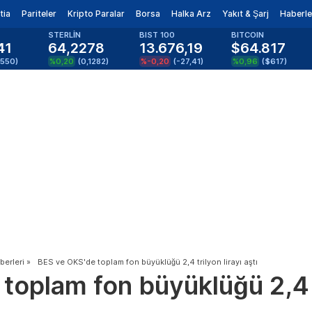
tia
Pariteler
Kripto Paralar
Borsa
Halka Arz
Yakıt & Şarj
Haberle
STERLİN
BIST 100
BITCOIN
41
64,2278
13.676,19
$64.817
0550
)
%0,20
(
0,1282
)
%-0,20
(
-27,41
)
%0,96
(
$617
)
erleri
»
BES ve OKS'de toplam fon büyüklüğü 2,4 trilyon lirayı aştı
oplam fon büyüklüğü 2,4 tr