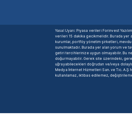
Yasal Uyarı: Piyasa verileri Forinvest Yazıl
verileri 15 dakika gecikmelidir. Burada yer a
kurumlar, portföy yönetim şirketleri, mevd
sunulmaktadır. Burada yer alan yorum ve tav
getiri tercihlerinize uygun olmayabilir. Bu 
doğurmayabilir. Gerek site üzerindeki, gerek
uğrayabilecekleri doğrudan ve/veya dolaylı
Medya İnternet Hizmetleri San. ve Tic. A.Ş 
kullanılamaz, iktibas edilemez, değiştirileme
X