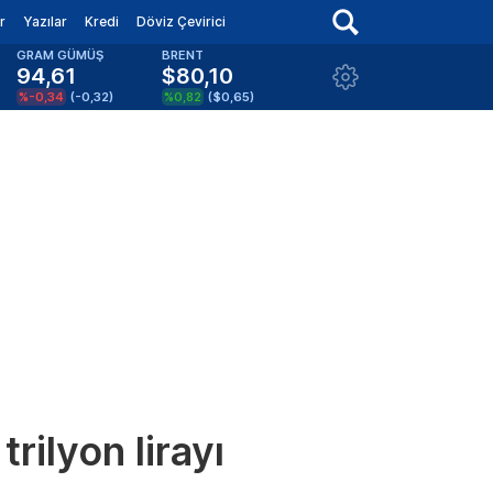
r
Yazılar
Kredi
Döviz Çevirici
GRAM GÜMÜŞ
BRENT
94,61
$80,10
%-0,34
(
-0,32
)
%0,82
(
$0,65
)
ilyon lirayı