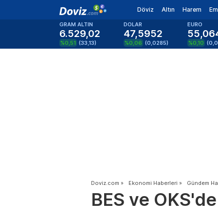
Döviz
Altın
Harem
Em
GRAM ALTIN
DOLAR
EURO
6.529,02
47,5952
55,06
%0,51
(
33,13
)
%0,06
(
0,0285
)
%0,10
(
0,
Doviz.com
»
Ekonomi Haberleri
»
Gündem Hab
BES ve OKS'de t