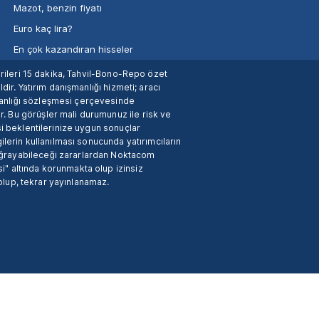
Mazot, benzin fiyatı
Euro kaç lira?
En çok kazandıran hisseler
verileri 15 dakika, Tahvil-Bono-Repo özet
dir. Yatırım danışmanlığı hizmeti; aracı
manlığı sözleşmesi çerçevesinde
. Bu görüşler mali durumunuz ile risk ve
si beklentilerinize uygun sonuçlar
ilerin kullanılması sonucunda yatırımcıların
 uğrayabileceği zararlardan Noktacom
i" altında korunmakta olup izinsiz
 olup, tekrar yayınlanamaz.