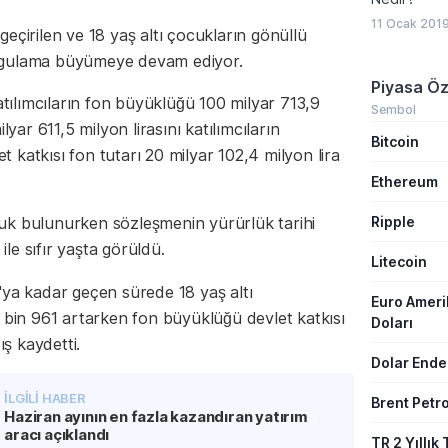
“BES’in deza
“BES nasıl ip
11 Ocak 2019
eçirilen ve 18 yaş altı çocukların gönüllü
ygulama büyümeye devam ediyor.
Piyasa Öz
ı katılımcıların fon büyüklüğü 100 milyar 713,9
Sembol
lyar 611,5 milyon lirasını katılımcıların
Bitcoin
et katkısı fon tutarı 20 milyar 102,4 milyon lira
Ethereum
Ripple
uk bulunurken sözleşmenin yürürlük tarihi
ile sıfır yaşta görüldü.
Litecoin
'ya kadar geçen sürede 18 yaş altı
Euro Amer
7 bin 961 artarken fon büyüklüğü devlet katkısı
Doları
ış kaydetti.
Dolar Ende
İLGİLİ HABER
Brent Petro
Haziran ayının en fazla kazandıran yatırım
aracı açıklandı
TR 2 Yıllık 