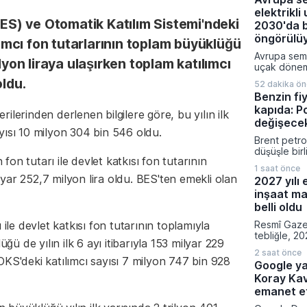
giren zamlı
elektrikl
düşük ve en
BES) ve Otomatik Katılım Sistemi'ndeki
aralıkları y
2030'da 
öngörülü
ılımcı fon tutarlarının toplam büyüklüğü
Avrupa sema
lyon liraya ulaşırken toplam katılımcı
uçak dönemi
başında baş
oldu.
52 dakika ö
ilerlemeler
Benzin fiy
popüler kıs
kapıda: P
bataryalı ha
ilerinden derlenen bilgilere göre, bu yılın ilk
seyahat et
değişece
sayısı 10 milyon 304 bin 546 oldu.
geliyor.
Brent petrol
düşüşle bir
on tutarı ile devlet katkısı fon tutarının
litre başına
1 saat önce
indirim yap
yar 252,7 milyon lira oldu. BES'ten emekli olan
2027 yılı 
İndirim mik
inşaat ma
Tüketim Ve
edilmesi pl
belli oldu
kararın ar
 ile devlet katkısı fon tutarının toplamıyla
Resmî Gaze
fiyatlarına 
tebliğle, 20
yansımayaca
 de yılın ilk 6 ayı itibarıyla 153 milyar 229
emlak vergi
2 saat önce
hesaplanmas
OKS'deki katılımcı sayısı 7 milyon 747 bin 928
Google ya
normal inşaa
Koray Ka
belirlendi.
fabrikalara,
emanet et
garajlardan 