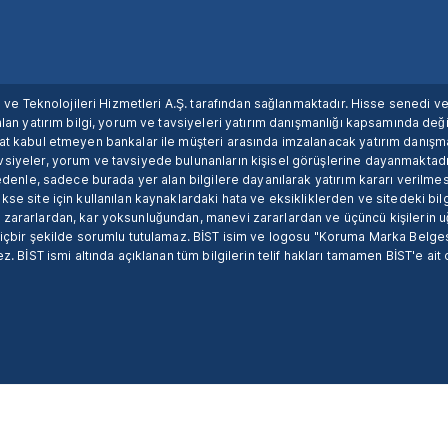
ım ve Teknolojileri Hizmetleri A.Ş. tarafından sağlanmaktadır. Hisse senedi 
lan yatırım bilgi, yorum ve tavsiyeleri yatırım danışmanlığı kapsamında değil
uat kabul etmeyen bankalar ile müşteri arasında imzalanacak yatırım danış
siyeler, yorum ve tavsiyede bulunanların kişisel görüşlerine dayanmaktadır
nedenle, sadece burada yer alan bilgilere dayanılarak yatırım kararı verilme
se site için kullanılan kaynaklardaki hata ve eksikliklerden ve sitedeki bilg
 zararlardan, kar yoksunluğundan, manevi zararlardan ve üçüncü kişilerin
hiçbir şekilde sorumlu tutulamaz. BİST isim ve logosu "Koruma Marka Belges
z. BİST ismi altında açıklanan tüm bilgilerin telif hakları tamamen BİST'e ait