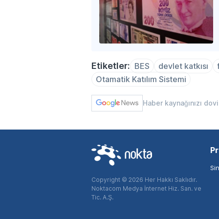
Etiketler:
BES
devlet katkısı
Otamatik Katılım Sistemi
Haber kaynağınızı dov
Pr
Si
Copyright © 2026 Her Hakkı Saklıdır.
Noktacom Medya İnternet Hiz. San. ve
Tic. A.Ş.