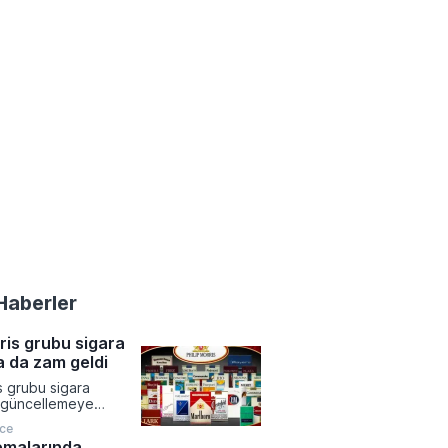
Haberler
rris grubu sigara
na da zam geldi
is grubu sigara
a güncellemeye
 tarifesini paylaştı. 6
nce
6 itibarıyla yürürlüğe
emalarında