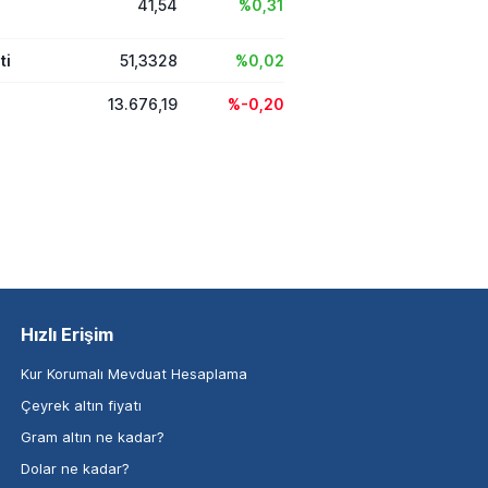
41,54
%0,31
ti
51,3328
%0,02
13.676,19
%-0,20
Hızlı Erişim
Kur Korumalı Mevduat Hesaplama
Çeyrek altın fiyatı
Gram altın ne kadar?
Dolar ne kadar?