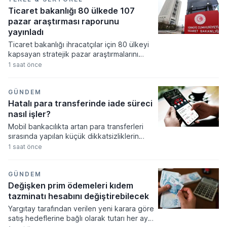
saati bulan seyahat süresinin 1 saat 45
Ticaret bakanlığı 80 ülkede 107
dakikaya inmesi hedefleniyor.
pazar araştırması raporunu
yayınladı
Ticaret bakanlığı ihracatçılar için 80 ülkeyi
kapsayan stratejik pazar araştırmalarını
tamamladı. Ticaret müşavirleri tarafından
1 saat önce
hazırlanan 107 farklı rapor, Türk iş
dünyasının yeni pazarlara giriş stratejilerine
rehberlik etmek üzere dijital platformda
GÜNDEM
erişime açıldı.
Hatalı para transferinde iade süreci
nasıl işler?
Mobil bankacılıkta artan para transferleri
sırasında yapılan küçük dikkatsizliklerin
büyük mali kayıplara yol açabileceği
1 saat önce
konusunda uzmanlar tarafından kritik
uyarılar yapılıyor. İşlem onayı verilmeden
önce alıcı bilgilerinin ve hesap numarasının
GÜNDEM
titizlikle kontrol edilmesi, hatalı
Değişken prim ödemeleri kıdem
gönderimlerin önüne geçmek için en temel
tazminatı hesabını değiştirebilecek
önlem olarak gösteriliyor.
Yargıtay tarafından verilen yeni karara göre
satış hedeflerine bağlı olarak tutarı her ay