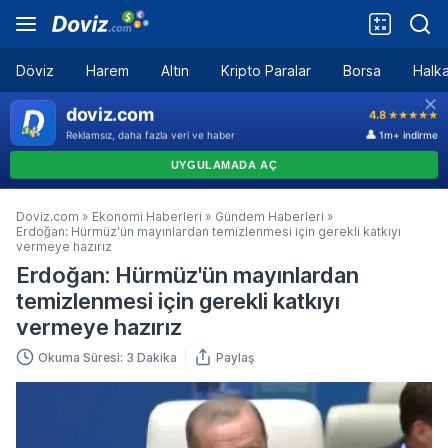
Döviz
Harem
Altın
Kripto Paralar
Borsa
Halka
Doviz.com
»
Ekonomi Haberleri
»
Gündem Haberleri
»
Erdoğan: Hürmüz'ün mayınlardan temizlenmesi için gerekli katkıyı
vermeye hazırız
Erdoğan: Hürmüz'ün mayınlardan
temizlenmesi için gerekli katkıyı
vermeye hazırız
Okuma Süresi: 3 Dakika
Paylaş