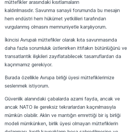
müttefikler arasındaki kısıtlamaların
kaldırılmasıdır. Savunma sanayii forumunda bu mesajın
hem endüstri hem hükümet yetkilileri tarafından
vurgulanmış olmasını memnuniyetle karşılıyorum.
İkincisi Avrupalı müttefikler olarak kıta savunmasında
daha fazla sorumluluk üstlenirken ittifakın bütünlüğünü ve
transatlantik ilişkileri zayıflatabilecek tasarruflardan da
kaçınmamız gerekiyor.
Burada özellikle Avrupa birliği üyesi müttefiklerimize
seslenmek istiyorum.
Güvenlik alanındaki çabalarda azami fayda, ancak ve
ancak NATO ile gereksiz tekrarlardan kaçınılmasıyla
mümkün olabilir. Aklın ve mantığın emrettiği bir iş birliği
modeli mümkünken, birlik üyesi olmayan müttefiklerin
dışlanması, kısıtlı kaynakların boşa sabredilmesine ve