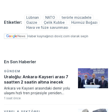
Lübnan
NATO
terörle mücadele
Etiketler:
Gazze
Çelik Kubbe
Hürmüz Boğazı
Hava ve füze savunması
Haber kaynağınızı doviz.com olarak seçin
En Son Haberler
GÜNDEM
Uraloğlu: Ankara-Kayseri arası 7
saatten 2 saatin altına inecek
Ankara ve Kayseri arasındaki demir yolu
ulaşımı hızlı tren projesiyle yeniden
şekillenirken yolculuk süresinde devrim
1 saat önce
niteliğinde bir kısalma yaşanıyor. Ulaştırma
ve Altyapı Bakanlığı tarafından yürütülen
çalışmalar sonucunda mevcut durumda 7
YEREL & SEKTÖREL