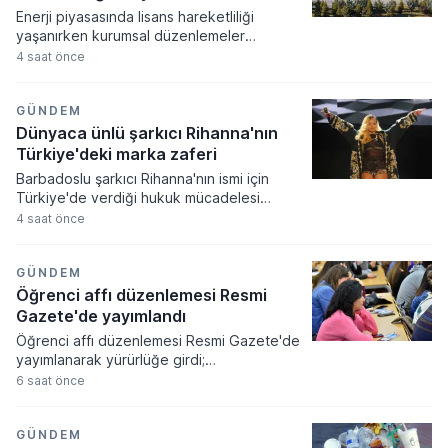
Enerji piyasasında lisans hareketliliği
yaşanırken kurumsal düzenlemeler
resmiyet kazandı. Enerji piyasası
4 saat önce
düzenleme kurumu tarafından alınan
kararlar doğrultusunda çok sayıda şirkete
yeni faaliyet izinleri verilirken bazı
GÜNDEM
işletmelerin yetkileri iptal edildi.
Dünyaca ünlü şarkıcı Rihanna'nın
Türkiye'deki marka zaferi
Barbadoslu şarkıcı Rihanna'nın ismi için
Türkiye'de verdiği hukuk mücadelesi
zaferle sonuçlandı. Mahkeme heyeti
4 saat önce
sanatçının adıyla sadece tek bir harf
farklılığı bulunan markanın tescilini
tüketicilerde yanılgı uyandıracağı
GÜNDEM
gerekçesiyle iptal etti.
Öğrenci affı düzenlemesi Resmi
Gazete'de yayımlandı
Öğrenci affı düzenlemesi Resmi Gazete'de
yayımlanarak yürürlüğe girdi;
üniversitelerinden ayrılanlara geri dönüş
6 saat önce
yolu açıldı. Yeni kanun kapsamında
akademik sahtecilik yapanlara ve
mevzuata aykırı eğitim kurumu açanlara
GÜNDEM