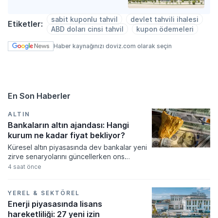
sabit kuponlu tahvil
devlet tahvili ihalesi
Etiketler:
ABD doları cinsi tahvil
kupon ödemeleri
Haber kaynağınızı doviz.com olarak seçin
En Son Haberler
ALTIN
Bankaların altın ajandası: Hangi
kurum ne kadar fiyat bekliyor?
Küresel altın piyasasında dev bankalar yeni
zirve senaryolarını güncellerken ons
fiyatının 5.300 dolara kadar tırmanması
4 saat önce
bekleniyor. Merkez bankalarının güçlü
alımları ve artan güvenli liman talebi
doğrultusunda revize edilen tahminler,
YEREL & SEKTÖREL
fiyatların orta ve uzun vadede tarihi
Enerji piyasasında lisans
seviyeleri aşacağına işaret ediyor.
hareketliliği: 27 yeni izin