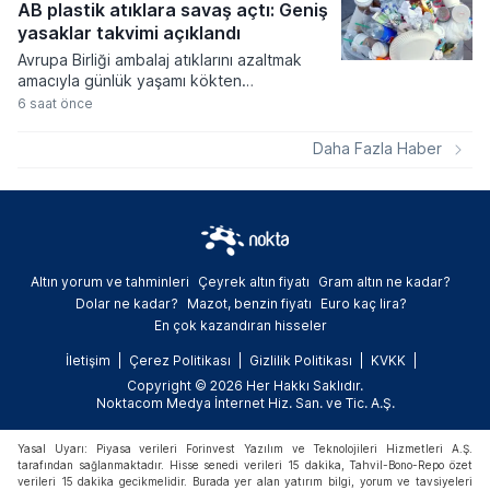
ağır cezalar verilmesi kararlaştırıldı.
AB plastik atıklara savaş açtı: Geniş
yasaklar takvimi açıklandı
Avrupa Birliği ambalaj atıklarını azaltmak
amacıyla günlük yaşamı kökten
değiştirecek geniş kapsamlı bir yasal
6 saat önce
düzenleme paketini devreye alıyor. Kişi
başına düşen yıllık ortalama 177,8
Daha Fazla Haber
kilogramlık atık miktarını düşürmeyi
hedefleyen yeni kurallar, gıda
ambalajlarından havalimanı hizmetlerine
kadar pek çok alanda aşamalı yasaklar
getiriyor.
Altın yorum ve tahminleri
Çeyrek altın fiyatı
Gram altın ne kadar?
Dolar ne kadar?
Mazot, benzin fiyatı
Euro kaç lira?
En çok kazandıran hisseler
İletişim
Çerez Politikası
Gizlilik Politikası
KVKK
Copyright © 2026 Her Hakkı Saklıdır.
Noktacom Medya İnternet Hiz. San. ve Tic. A.Ş.
Yasal Uyarı: Piyasa verileri Forinvest Yazılım ve Teknolojileri Hizmetleri A.Ş.
tarafından sağlanmaktadır. Hisse senedi verileri 15 dakika, Tahvil-Bono-Repo özet
verileri 15 dakika gecikmelidir. Burada yer alan yatırım bilgi, yorum ve tavsiyeleri