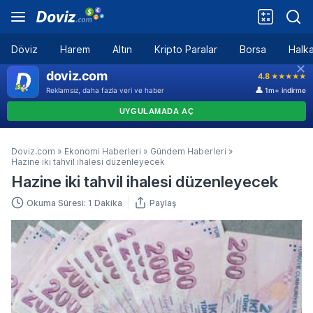
Döviz
Harem
Altın
Kripto Paralar
Borsa
Halka
Doviz.com
»
Ekonomi Haberleri
»
Gündem Haberleri
»
Hazine iki tahvil ihalesi düzenleyecek
Hazine iki tahvil ihalesi düzenleyecek
Okuma Süresi: 1 Dakika
Paylaş