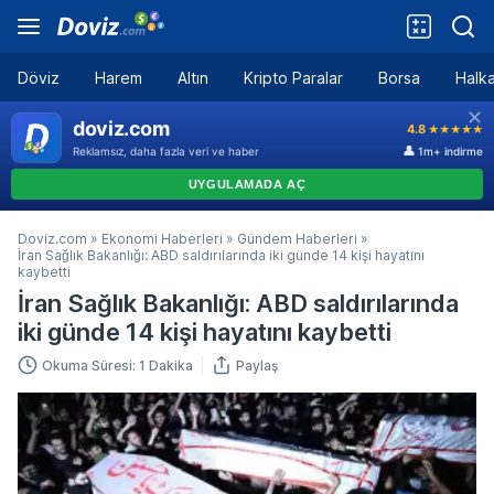
Döviz
Harem
Altın
Kripto Paralar
Borsa
Halka
Doviz.com
»
Ekonomi Haberleri
»
Gündem Haberleri
»
İran Sağlık Bakanlığı: ABD saldırılarında iki günde 14 kişi hayatını
kaybetti
İran Sağlık Bakanlığı: ABD saldırılarında
iki günde 14 kişi hayatını kaybetti
Okuma Süresi: 1 Dakika
Paylaş