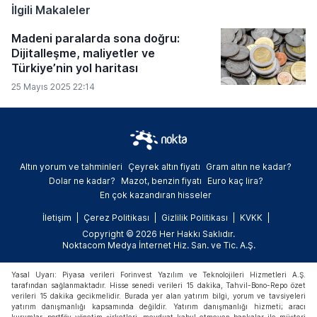
hedefleyen yeni kurallar, gıda
İlgili Makaleler
ambalajlarından havalimanı hizmetlerine
kadar pek çok alanda aşamalı yasaklar
Madeni paralarda sona doğru:
getiriyor.
Dijitalleşme, maliyetler ve
Türkiye’nin yol haritası
25 Mayıs 2025 22:14
Altın yorum ve tahminleri
Çeyrek altın fiyatı
Gram altın ne kadar?
Dolar ne kadar?
Mazot, benzin fiyatı
Euro kaç lira?
En çok kazandıran hisseler
İletişim
Çerez Politikası
Gizlilik Politikası
KVKK
Copyright © 2026 Her Hakkı Saklıdır.
Noktacom Medya İnternet Hiz. San. ve Tic. A.Ş.
Yasal Uyarı: Piyasa verileri Forinvest Yazılım ve Teknolojileri Hizmetleri A.Ş.
tarafından sağlanmaktadır. Hisse senedi verileri 15 dakika, Tahvil-Bono-Repo özet
verileri 15 dakika gecikmelidir. Burada yer alan yatırım bilgi, yorum ve tavsiyeleri
yatırım danışmanlığı kapsamında değildir. Yatırım danışmanlığı hizmeti; aracı
kurumlar, portföy yönetim şirketleri, mevduat kabul etmeyen bankalar ile müşteri