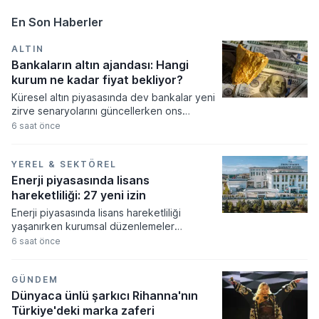
En Son Haberler
ALTIN
Bankaların altın ajandası: Hangi
kurum ne kadar fiyat bekliyor?
Küresel altın piyasasında dev bankalar yeni
zirve senaryolarını güncellerken ons
fiyatının 5.300 dolara kadar tırmanması
6 saat önce
bekleniyor. Merkez bankalarının güçlü
alımları ve artan güvenli liman talebi
doğrultusunda revize edilen tahminler,
YEREL & SEKTÖREL
fiyatların orta ve uzun vadede tarihi
Enerji piyasasında lisans
seviyeleri aşacağına işaret ediyor.
hareketliliği: 27 yeni izin
Enerji piyasasında lisans hareketliliği
yaşanırken kurumsal düzenlemeler
resmiyet kazandı. Enerji piyasası
6 saat önce
düzenleme kurumu tarafından alınan
kararlar doğrultusunda çok sayıda şirkete
yeni faaliyet izinleri verilirken bazı
GÜNDEM
işletmelerin yetkileri iptal edildi.
Dünyaca ünlü şarkıcı Rihanna'nın
Türkiye'deki marka zaferi