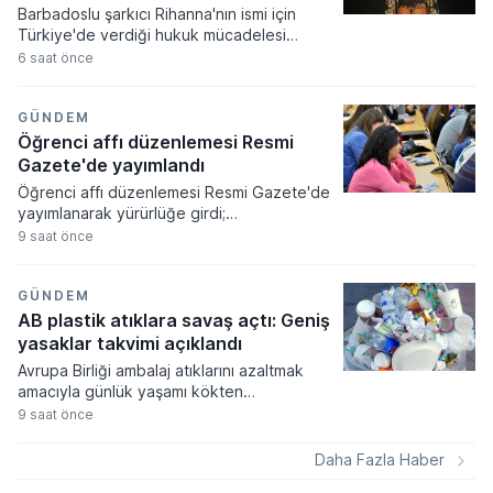
Barbadoslu şarkıcı Rihanna'nın ismi için
Türkiye'de verdiği hukuk mücadelesi
zaferle sonuçlandı. Mahkeme heyeti
6 saat önce
sanatçının adıyla sadece tek bir harf
farklılığı bulunan markanın tescilini
tüketicilerde yanılgı uyandıracağı
GÜNDEM
gerekçesiyle iptal etti.
Öğrenci affı düzenlemesi Resmi
Gazete'de yayımlandı
Öğrenci affı düzenlemesi Resmi Gazete'de
yayımlanarak yürürlüğe girdi;
üniversitelerinden ayrılanlara geri dönüş
9 saat önce
yolu açıldı. Yeni kanun kapsamında
akademik sahtecilik yapanlara ve
mevzuata aykırı eğitim kurumu açanlara
GÜNDEM
ağır cezalar verilmesi kararlaştırıldı.
AB plastik atıklara savaş açtı: Geniş
yasaklar takvimi açıklandı
Avrupa Birliği ambalaj atıklarını azaltmak
amacıyla günlük yaşamı kökten
değiştirecek geniş kapsamlı bir yasal
9 saat önce
düzenleme paketini devreye alıyor. Kişi
başına düşen yıllık ortalama 177,8
Daha Fazla Haber
kilogramlık atık miktarını düşürmeyi