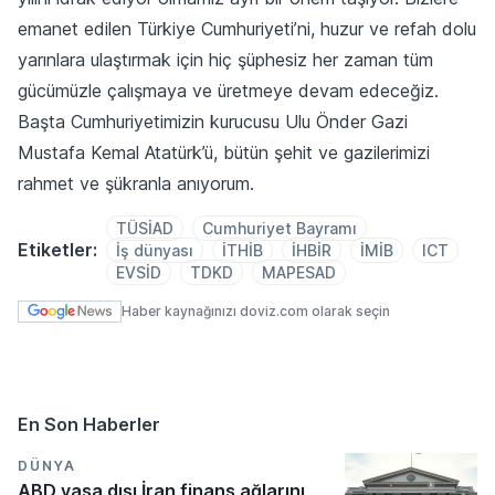
emanet edilen Türkiye Cumhuriyeti’ni, huzur ve refah dolu
yarınlara ulaştırmak için hiç şüphesiz her zaman tüm
gücümüzle çalışmaya ve üretmeye devam edeceğiz.
Başta Cumhuriyetimizin kurucusu Ulu Önder Gazi
Mustafa Kemal Atatürk’ü, bütün şehit ve gazilerimizi
rahmet ve şükranla anıyorum.
TÜSİAD
Cumhuriyet Bayramı
Etiketler:
İş dünyası
İTHİB
İHBİR
İMİB
ICT
EVSİD
TDKD
MAPESAD
Haber kaynağınızı doviz.com olarak seçin
En Son Haberler
DÜNYA
ABD yasa dışı İran finans ağlarını