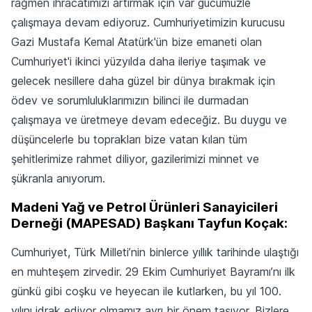
rağmen ihracatımızı artırmak için var gücümüzle
çalışmaya devam ediyoruz. Cumhuriyetimizin kurucusu
Gazi Mustafa Kemal Atatürk'ün bize emaneti olan
Cumhuriyet'i ikinci yüzyılda daha ileriye taşımak ve
gelecek nesillere daha güzel bir dünya bırakmak için
ödev ve sorumluluklarımızın bilinci ile durmadan
çalışmaya ve üretmeye devam edeceğiz. Bu duygu ve
düşüncelerle bu toprakları bize vatan kılan tüm
şehitlerimize rahmet diliyor, gazilerimizi minnet ve
şükranla anıyorum.
Madeni Yağ ve Petrol Ürünleri Sanayicileri
Derneği (MAPESAD) Başkanı Tayfun Koçak:
Cumhuriyet, Türk Milleti’nin binlerce yıllık tarihinde ulaştığı
en muhteşem zirvedir. 29 Ekim Cumhuriyet Bayramı’nı ilk
günkü gibi coşku ve heyecan ile kutlarken, bu yıl 100.
yılını idrak ediyor olmamız ayrı bir önem taşıyor. Bizlere