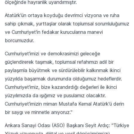
ölçeğinde hayranlık uyandırmıştır.
Atatürk'ün ortaya koyduğu devrimci vizyona ve ruha
sahip çıkmak, yurttaşlar olarak toplumsal sorumluluğumuz
ve Cumhuriyet'in fedakar kurucularına manevi
borcumuzdur.
Cumhuriyet'imizi ve demokrasimizi geleceğe
güçlendirerek taşımak, toplumsal refahımızı adil bir
paylaşımla büyütmek ve sürdürülebilir kalkınmak ikinci
yüzyılda başarmak durumunda olduğumuz hedeflerdir.
Cumhuriyet'imiz, bize kazandırdığı değerleri ile ikinci
yüzyılımızda da ışığımız ve pusulamız olacaktır.
Cumhuriyet'imizin mimarı Mustafa Kemal Atatürk'ü derin
bir saygı ve minnetle anıyoruz."
Ankara Sanayi Odası (ASO) Başkanı Seyit Ardıç: "Türkiye
Yüzyılı vizyonuyla, dijital ve yeşil dönüşümümüzü