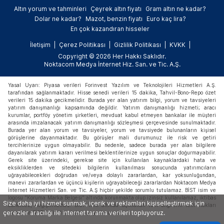
Altın yorum ve tahminleri
Çeyrek altın fiyatı
Gram altın ne kadar?
Dolar ne kadar?
Mazot, benzin fiyatı
Euro kaç lira?
En çok kazandıran hisseler
İletişim
Çerez Politikası
Gizlilik Politikası
KVKK
Copyright © 2026 Her Hakkı Saklıdır.
Noktacom Medya İnternet Hiz. San. ve Tic. A.Ş.
Yasal Uyarı: Piyasa verileri Forinvest Yazılım ve Teknolojileri Hizmetleri A.Ş.
tarafından sağlanmaktadır. Hisse senedi verileri 15 dakika, Tahvil-Bono-Repo özet
verileri 15 dakika gecikmelidir. Burada yer alan yatırım bilgi, yorum ve tavsiyeleri
yatırım danışmanlığı kapsamında değildir. Yatırım danışmanlığı hizmeti; aracı
kurumlar, portföy yönetim şirketleri, mevduat kabul etmeyen bankalar ile müşteri
arasında imzalanacak yatırım danışmanlığı sözleşmesi çerçevesinde sunulmaktadır.
Burada yer alan yorum ve tavsiyeler, yorum ve tavsiyede bulunanların kişisel
görüşlerine dayanmaktadır. Bu görüşler mali durumunuz ile risk ve getiri
tercihlerinize uygun olmayabilir. Bu nedenle, sadece burada yer alan bilgilere
dayanılarak yatırım kararı verilmesi beklentilerinize uygun sonuçlar doğurmayabilir.
Gerek site üzerindeki, gerekse site için kullanılan kaynaklardaki hata ve
eksikliklerden ve sitedeki bilgilerin kullanılması sonucunda yatırımcıların
uğrayabilecekleri doğrudan ve/veya dolaylı zararlardan, kar yoksunluğundan,
manevi zararlardan ve üçüncü kişilerin uğrayabileceği zararlardan Noktacom Medya
İnternet Hizmetleri San. ve Tic. A.Ş hiçbir şekilde sorumlu tutulamaz. BİST isim ve
logosu "Koruma Marka Belgesi" altında korunmakta olup izinsiz kullanılamaz, iktibas
Size daha iyi hizmet sunmak, içerik ve reklamları kişiselleştirmek için
edilemez, değiştirilemez. BİST ismi altında açıklanan tüm bilgilerin telif hakları
çerezler aracılığı ile internet tarama verileri topluyoruz.
tamamen BİST'e ait olup, tekrar yayınlanamaz.