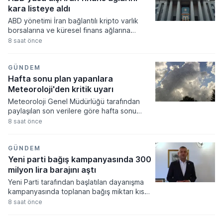
kara listeye aldı
ABD yönetimi İran bağlantılı kripto varlık
borsalarına ve küresel finans ağlarına
yönelik yeni yaptırımlar uygulama kararı
8 saat önce
aldı. Tahran yönetiminin finansal
kaynaklarını kısıtlamayı hedefleyen
düzenlemeler kapsamında iki dijital varlık
GÜNDEM
platformu ve bir gölge bankacılık sistemi
Hafta sonu plan yapanlara
yaptırım listesine dahil edildi.
Meteoroloji'den kritik uyarı
Meteoroloji Genel Müdürlüğü tarafından
paylaşılan son verilere göre hafta sonu
boyunca yurdun büyük bölümünde az
8 saat önce
bulutlu ve açık bir hava hakim olacak. Hava
sıcaklıklarının mevsim normalleri civarında
seyretmesi beklenirken, Marmara'nın
GÜNDEM
kuzeyi ile Karadeniz kıyılarında yerel yağış
Yeni parti bağış kampanyasında 300
geçişlerinin görülebileceği tahmin ediliyor.
milyon lira barajını aştı
Yeni Parti tarafından başlatılan dayanışma
kampanyasında toplanan bağış miktarı kısa
sürede 300 milyon lira barajını aşarak
8 saat önce
büyük bir ilgi gördü. CHP'den ayrılan 91
milletvekilinin kurucular kurulunda yer aldığı