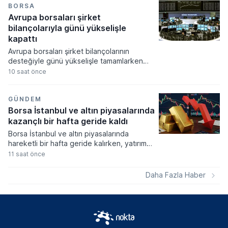
siyasi oluşum, dokuz günlük süreçte
BORSA
ulaşılan rakamları ve bağışçı sayısını
Avrupa borsaları şirket
kamuoyuyla paylaştı.
bilançolarıyla günü yükselişle
kapattı
Avrupa borsaları şirket bilançolarının
desteğiyle günü yükselişle tamamlarken
yatırımcılar ekonomik verilere odaklandı.
10 saat önce
Küresel gıda fiyatlarının hava şartları ve
jeopolitik risklerle zirveye çıkması
piyasalardaki enflasyon endişelerini canlı
GÜNDEM
tutuyor.
Borsa İstanbul ve altın piyasalarında
kazançlı bir hafta geride kaldı
Borsa İstanbul ve altın piyasalarında
hareketli bir hafta geride kalırken, yatırım
araçlarının büyük çoğunluğu yatırımcısına
11 saat önce
kazanç sağlamayı başardı. Döviz kurlarında
yukarı yönlü ivme sınırlı kalırken, kıymetli
Daha Fazla Haber
madenlere dayalı yatırım fonları haftanın en
çok ilgi gören ve değer kazanan varlıkları
arasında yer aldı.