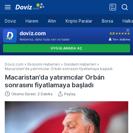
Döviz
Harem
Altın
Kripto Paralar
Borsa
Halka
Doviz.com
»
Ekonomi Haberleri
»
Gündem Haberleri
»
Macaristan'da yatırımcılar Orbán sonrasını fiyatlamaya başladı
Macaristan'da yatırımcılar Orbán
sonrasını fiyatlamaya başladı
Okuma Süresi: 2 Dakika
Paylaş