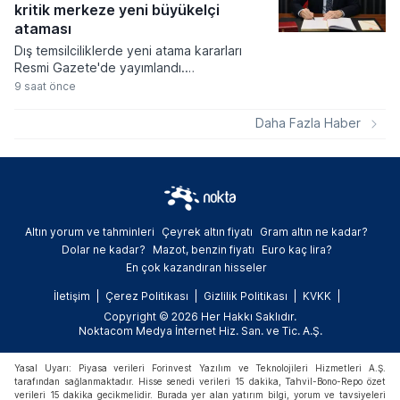
metastaz yapması nedeniyle babasının
kritik merkeze yeni büyükelçi
oldukça sancılı bir süreçten geçtiğini
ataması
kamuoyuyla paylaştı.
Dış temsilciliklerde yeni atama kararları
Resmi Gazete'de yayımlandı.
Cumhurbaşkanı Recep Tayyip Erdoğan'ın
9 saat önce
imzasıyla yürürlüğe giren karara göre
İzlanda, Ukrayna ve Hollanda
Daha Fazla Haber
büyükelçilikleri ile Birleşmiş Milletler
Cenevre Ofisi nezdindeki Daimi
Temsilciliğe yeni isimler getirildi.
Altın yorum ve tahminleri
Çeyrek altın fiyatı
Gram altın ne kadar?
Dolar ne kadar?
Mazot, benzin fiyatı
Euro kaç lira?
En çok kazandıran hisseler
İletişim
Çerez Politikası
Gizlilik Politikası
KVKK
Copyright © 2026 Her Hakkı Saklıdır.
Noktacom Medya İnternet Hiz. San. ve Tic. A.Ş.
Yasal Uyarı: Piyasa verileri Forinvest Yazılım ve Teknolojileri Hizmetleri A.Ş.
tarafından sağlanmaktadır. Hisse senedi verileri 15 dakika, Tahvil-Bono-Repo özet
verileri 15 dakika gecikmelidir. Burada yer alan yatırım bilgi, yorum ve tavsiyeleri