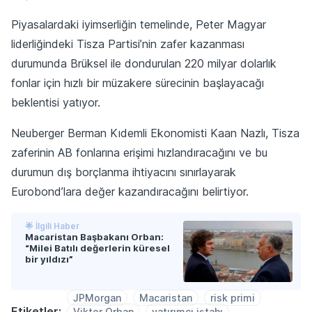
Piyasalardaki iyimserliğin temelinde, Peter Magyar
liderliğindeki Tisza Partisi’nin zafer kazanması
durumunda Brüksel ile dondurulan 220 milyar dolarlık
fonlar için hızlı bir müzakere sürecinin başlayacağı
beklentisi yatıyor.
Neuberger Berman Kıdemli Ekonomisti Kaan Nazlı, Tisza
zaferinin AB fonlarına erişimi hızlandıracağını ve bu
durumun dış borçlanma ihtiyacını sınırlayarak
Eurobond’lara değer kazandıracağını belirtiyor.
🌟 İlgili Haber
Macaristan Başbakanı Orban:
“Milei Batılı değerlerin küresel
bir yıldızı”
JPMorgan
Macaristan
risk primi
Etiketler:
Viktor Orban
yatırımcı iştahı