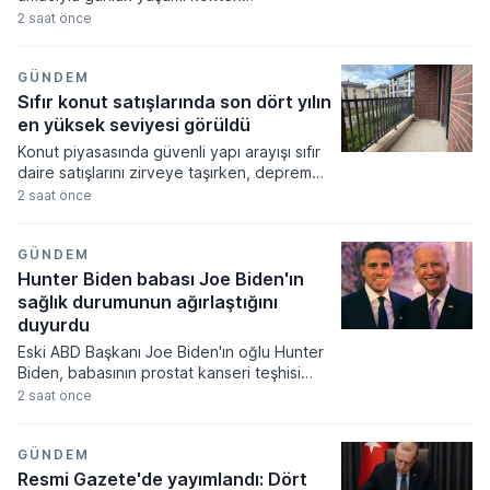
değiştirecek geniş kapsamlı bir yasal
2 saat önce
düzenleme paketini devreye alıyor. Kişi
başına düşen yıllık ortalama 177,8
kilogramlık atık miktarını düşürmeyi
GÜNDEM
hedefleyen yeni kurallar, gıda
Sıfır konut satışlarında son dört yılın
ambalajlarından havalimanı hizmetlerine
en yüksek seviyesi görüldü
kadar pek çok alanda aşamalı yasaklar
Konut piyasasında güvenli yapı arayışı sıfır
getiriyor.
daire satışlarını zirveye taşırken, deprem
korkusu ve yüksek işletme maliyetleri
2 saat önce
alıcıları yeni projelere yönlendiriyor.
İstanbul'un merkezi semtlerinde yaşlı
binalara talep azalırken, gelişen
GÜNDEM
bölgelerdeki modern ve enerji verimli
Hunter Biden babası Joe Biden'ın
konutlar hem yatırımcıların hem de oturum
sağlık durumunun ağırlaştığını
amaçlı alıcıların öncelikli tercihi haline
duyurdu
geliyor.
Eski ABD Başkanı Joe Biden'ın oğlu Hunter
Biden, babasının prostat kanseri teşhisi
sonrası sağlık durumunun kritik bir aşamaya
2 saat önce
geldiğini ve hastalığın vücudunda geniş bir
alana yayıldığını duyurdu. BBC'ye özel bir
röportaj veren Hunter Biden, kanserin
GÜNDEM
kemiklere ve birçok hayati organa
Resmi Gazete'de yayımlandı: Dört