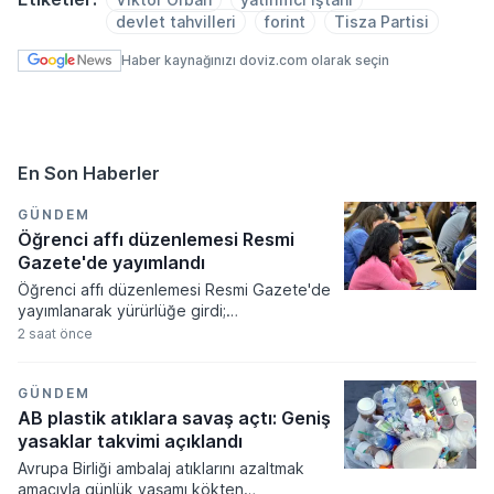
devlet tahvilleri
forint
Tisza Partisi
Haber kaynağınızı doviz.com olarak seçin
En Son Haberler
GÜNDEM
Öğrenci affı düzenlemesi Resmi
Gazete'de yayımlandı
Öğrenci affı düzenlemesi Resmi Gazete'de
yayımlanarak yürürlüğe girdi;
üniversitelerinden ayrılanlara geri dönüş
2 saat önce
yolu açıldı. Yeni kanun kapsamında
akademik sahtecilik yapanlara ve
mevzuata aykırı eğitim kurumu açanlara
GÜNDEM
ağır cezalar verilmesi kararlaştırıldı.
AB plastik atıklara savaş açtı: Geniş
yasaklar takvimi açıklandı
Avrupa Birliği ambalaj atıklarını azaltmak
amacıyla günlük yaşamı kökten