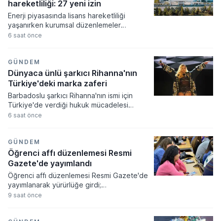
seviyeleri aşacağına işaret ediyor.
hareketliliği: 27 yeni izin
Enerji piyasasında lisans hareketliliği
yaşanırken kurumsal düzenlemeler
resmiyet kazandı. Enerji piyasası
6 saat önce
düzenleme kurumu tarafından alınan
kararlar doğrultusunda çok sayıda şirkete
yeni faaliyet izinleri verilirken bazı
GÜNDEM
işletmelerin yetkileri iptal edildi.
Dünyaca ünlü şarkıcı Rihanna'nın
Türkiye'deki marka zaferi
Barbadoslu şarkıcı Rihanna'nın ismi için
Türkiye'de verdiği hukuk mücadelesi
zaferle sonuçlandı. Mahkeme heyeti
6 saat önce
sanatçının adıyla sadece tek bir harf
farklılığı bulunan markanın tescilini
tüketicilerde yanılgı uyandıracağı
GÜNDEM
gerekçesiyle iptal etti.
Öğrenci affı düzenlemesi Resmi
Gazete'de yayımlandı
Öğrenci affı düzenlemesi Resmi Gazete'de
yayımlanarak yürürlüğe girdi;
üniversitelerinden ayrılanlara geri dönüş
9 saat önce
yolu açıldı. Yeni kanun kapsamında
akademik sahtecilik yapanlara ve