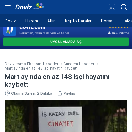
Döviz
Harem
Altın
Kripto Paralar
Borsa
Halka
Doviz.com
»
Ekonomi Haberleri
»
Gündem Haberleri
»
Mart ayında en az 148 işçi hayatını kaybetti
Mart ayında en az 148 işçi hayatını
kaybetti
Okuma Süresi: 2 Dakika
Paylaş