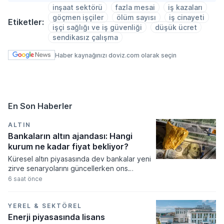
inşaat sektörü
fazla mesai
iş kazaları
göçmen işçiler
ölüm sayısı
iş cinayeti
Etiketler:
işçi sağlığı ve iş güvenliği
düşük ücret
sendikasız çalışma
Haber kaynağınızı doviz.com olarak seçin
En Son Haberler
ALTIN
Bankaların altın ajandası: Hangi
kurum ne kadar fiyat bekliyor?
Küresel altın piyasasında dev bankalar yeni
zirve senaryolarını güncellerken ons
fiyatının 5.300 dolara kadar tırmanması
6 saat önce
bekleniyor. Merkez bankalarının güçlü
alımları ve artan güvenli liman talebi
doğrultusunda revize edilen tahminler,
YEREL & SEKTÖREL
fiyatların orta ve uzun vadede tarihi
Enerji piyasasında lisans