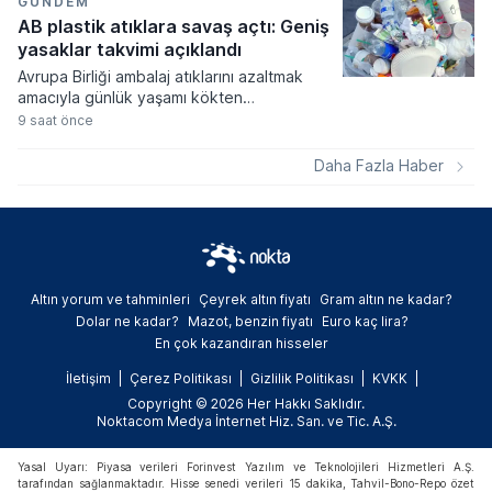
mevzuata aykırı eğitim kurumu açanlara
GÜNDEM
ağır cezalar verilmesi kararlaştırıldı.
AB plastik atıklara savaş açtı: Geniş
yasaklar takvimi açıklandı
Avrupa Birliği ambalaj atıklarını azaltmak
amacıyla günlük yaşamı kökten
değiştirecek geniş kapsamlı bir yasal
9 saat önce
düzenleme paketini devreye alıyor. Kişi
başına düşen yıllık ortalama 177,8
Daha Fazla Haber
kilogramlık atık miktarını düşürmeyi
hedefleyen yeni kurallar, gıda
ambalajlarından havalimanı hizmetlerine
kadar pek çok alanda aşamalı yasaklar
getiriyor.
Altın yorum ve tahminleri
Çeyrek altın fiyatı
Gram altın ne kadar?
Dolar ne kadar?
Mazot, benzin fiyatı
Euro kaç lira?
En çok kazandıran hisseler
İletişim
Çerez Politikası
Gizlilik Politikası
KVKK
Copyright © 2026 Her Hakkı Saklıdır.
Noktacom Medya İnternet Hiz. San. ve Tic. A.Ş.
Yasal Uyarı: Piyasa verileri Forinvest Yazılım ve Teknolojileri Hizmetleri A.Ş.
tarafından sağlanmaktadır. Hisse senedi verileri 15 dakika, Tahvil-Bono-Repo özet