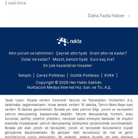
yeni haftada kademeli olarak kalkıyor.
2 saat önce
Volatilite Bazlı Tedbir Sistemi çerçevesinde
getirilen açığa satış ve kredili işlem
Daha Fazla Haber
yasaklarının süresi dolarken, yatırımcılar
ilgili paylarda normal işlem süreçlerine geri
dönecek.
Altın yorum ve tahminleri
Çeyrek altın fiyatı
Gram altın ne kadar?
Dolar ne kadar?
Mazot, benzin fiyatı
Euro kaç lira?
En çok kazandıran hisseler
İletişim
Çerez Politikası
Gizlilik Politikası
KVKK
Copyright © 2026 Her Hakkı Saklıdır.
Noktacom Medya İnternet Hiz. San. ve Tic. A.Ş.
Yasal Uyarı: Piyasa verileri Forinvest Yazılım ve Teknolojileri Hizmetleri A.Ş.
tarafından sağlanmaktadır. Hisse senedi verileri 15 dakika, Tahvil-Bono-Repo özet
verileri 15 dakika gecikmelidir. Burada yer alan yatırım bilgi, yorum ve tavsiyeleri
yatırım danışmanlığı kapsamında değildir. Yatırım danışmanlığı hizmeti; aracı
kurumlar, portföy yönetim şirketleri, mevduat kabul etmeyen bankalar ile müşteri
arasında imzalanacak yatırım danışmanlığı sözleşmesi çerçevesinde sunulmaktadır.
Burada yer alan yorum ve tavsiyeler, yorum ve tavsiyede bulunanların kişisel
görüşlerine dayanmaktadır. Bu görüşler mali durumunuz ile risk ve getiri
tercihlerinize uygun olmayabilir. Bu nedenle, sadece burada yer alan bilgilere