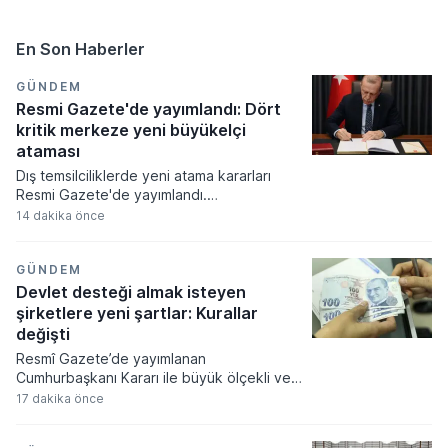
En Son Haberler
GÜNDEM
Resmi Gazete'de yayımlandı: Dört
kritik merkeze yeni büyükelçi
ataması
Dış temsilciliklerde yeni atama kararları
Resmi Gazete'de yayımlandı.
Cumhurbaşkanı Recep Tayyip Erdoğan'ın
14 dakika önce
imzasıyla yürürlüğe giren karara göre
İzlanda, Ukrayna ve Hollanda
büyükelçilikleri ile Birleşmiş Milletler
GÜNDEM
Cenevre Ofisi nezdindeki Daimi
Devlet desteği almak isteyen
Temsilciliğe yeni isimler getirildi.
şirketlere yeni şartlar: Kurallar
değişti
Resmî Gazete’de yayımlanan
Cumhurbaşkanı Kararı ile büyük ölçekli ve
stratejik yatırımlara verilen proje bazlı
17 dakika önce
devlet desteklerinin kuralları yeniden
düzenlendi. Yeni sistemde yatırım