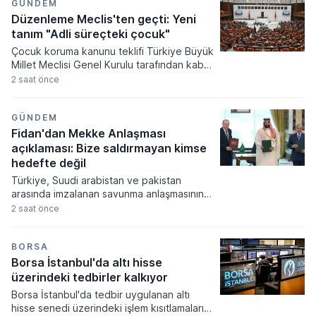
tutarlarından başvuru yöntemine, enerji
GÜNDEM
desteğinden yabancı yatırımcılarla
Düzenleme Meclis'ten geçti: Yeni
yapılabilecek özel sözleşmelere kadar
tanım "Adli süreçteki çocuk"
birçok başlıkta değişikliğe gidildi. Teknoloji
Çocuk koruma kanunu teklifi Türkiye Büyük
Hamlesi Programı kapsamındaki yatırımlar
Millet Meclisi Genel Kurulu tarafından kabul
için 100 milyon TL, diğer büyük projeler için
edilerek yasalaştı. Yasalaşan yeni
2 saat önce
ise 2 milyar TL seviyesinde yatırım veya Ar-
düzenleme ile çocuk adalet sistemi, infaz
Ge eşiği öne çıktı.
süreçleri ve çocukların korunmasına
yönelik kapsamlı değişiklikler hayata
GÜNDEM
geçiyor.
Fidan'dan Mekke Anlaşması
açıklaması: Bize saldırmayan kimse
hedefte değil
Türkiye, Suudi arabistan ve pakistan
arasında imzalanan savunma anlaşmasının
teknik detayları dışişleri bakanı hakan fidan
2 saat önce
tarafından kamuoyuna açıklandı. Bakan
fidan, söz konusu askeri mutabakatın
yapısal olarak nato antlaşması'nın kolektif
BORSA
savunmayı içeren 5. maddesiyle aynı
Borsa İstanbul'da altı hisse
mahiyette olduğunu ifade etti.
üzerindeki tedbirler kalkıyor
Borsa İstanbul'da tedbir uygulanan altı
hisse senedi üzerindeki işlem kısıtlamaları