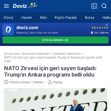
Döviz
Harem
Altın
Kripto Paralar
Borsa
Halka
Doviz.com
»
Ekonomi Haberleri
»
Gündem Haberleri
»
NATO Zirvesi için geri sayım başladı: Trump'ın Ankara programı belli
oldu
NATO Zirvesi için geri sayım başladı:
Trump'ın Ankara programı belli oldu
Okuma Süresi: 1 Dakika
Paylaş