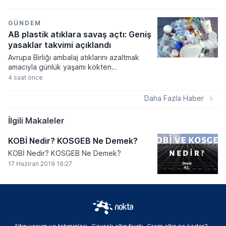
yolu açıldı. Yeni kanun kapsamında
akademik sahtecilik yapanlara ve
mevzuata aykırı eğitim kurumu açanlara
GÜNDEM
ağır cezalar verilmesi kararlaştırıldı.
AB plastik atıklara savaş açtı: Geniş
yasaklar takvimi açıklandı
Avrupa Birliği ambalaj atıklarını azaltmak
amacıyla günlük yaşamı kökten
değiştirecek geniş kapsamlı bir yasal
4 saat önce
düzenleme paketini devreye alıyor. Kişi
başına düşen yıllık ortalama 177,8
Daha Fazla Haber
kilogramlık atık miktarını düşürmeyi
hedefleyen yeni kurallar, gıda
İlgili Makaleler
ambalajlarından havalimanı hizmetlerine
kadar pek çok alanda aşamalı yasaklar
KOBİ Nedir? KOSGEB Ne Demek?
getiriyor.
KOBİ Nedir? KOSGEB Ne Demek?
17 Haziran 2019 16:27