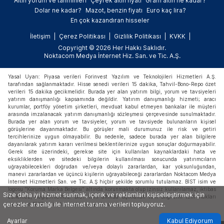
Altın yorum ve tahminleri
Çeyrek altın fiyatı
Gram altın ne kadar?
Dolar ne kadar?
Mazot, benzin fiyatı
Euro kaç lira?
En çok kazandıran hisseler
İletişim
Çerez Politikası
Gizlilik Politikası
KVKK
Copyright © 2026 Her Hakkı Saklıdır.
Noktacom Medya İnternet Hiz. San. ve Tic. A.Ş.
Yasal Uyarı: Piyasa verileri Forinvest Yazılım ve Teknolojileri Hizmetleri A.Ş.
tarafından sağlanmaktadır. Hisse senedi verileri 15 dakika, Tahvil-Bono-Repo özet
verileri 15 dakika gecikmelidir. Burada yer alan yatırım bilgi, yorum ve tavsiyeleri
yatırım danışmanlığı kapsamında değildir. Yatırım danışmanlığı hizmeti; aracı
kurumlar, portföy yönetim şirketleri, mevduat kabul etmeyen bankalar ile müşteri
arasında imzalanacak yatırım danışmanlığı sözleşmesi çerçevesinde sunulmaktadır.
Burada yer alan yorum ve tavsiyeler, yorum ve tavsiyede bulunanların kişisel
görüşlerine dayanmaktadır. Bu görüşler mali durumunuz ile risk ve getiri
tercihlerinize uygun olmayabilir. Bu nedenle, sadece burada yer alan bilgilere
dayanılarak yatırım kararı verilmesi beklentilerinize uygun sonuçlar doğurmayabilir.
Gerek site üzerindeki, gerekse site için kullanılan kaynaklardaki hata ve
eksikliklerden ve sitedeki bilgilerin kullanılması sonucunda yatırımcıların
uğrayabilecekleri doğrudan ve/veya dolaylı zararlardan, kar yoksunluğundan,
manevi zararlardan ve üçüncü kişilerin uğrayabileceği zararlardan Noktacom Medya
İnternet Hizmetleri San. ve Tic. A.Ş hiçbir şekilde sorumlu tutulamaz. BİST isim ve
logosu "Koruma Marka Belgesi" altında korunmakta olup izinsiz kullanılamaz, iktibas
Size daha iyi hizmet sunmak, içerik ve reklamları kişiselleştirmek için
edilemez, değiştirilemez. BİST ismi altında açıklanan tüm bilgilerin telif hakları
çerezler aracılığı ile internet tarama verileri topluyoruz.
tamamen BİST'e ait olup, tekrar yayınlanamaz.
Ayarlar
Kabul Ediyorum