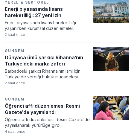
doğrultusunda revize edilen tahminler,
YEREL & SEKTÖREL
fiyatların orta ve uzun vadede tarihi
Enerji piyasasında lisans
seviyeleri aşacağına işaret ediyor.
hareketliliği: 27 yeni izin
Enerji piyasasında lisans hareketliliği
yaşanırken kurumsal düzenlemeler
resmiyet kazandı. Enerji piyasası
2 saat önce
düzenleme kurumu tarafından alınan
kararlar doğrultusunda çok sayıda şirkete
yeni faaliyet izinleri verilirken bazı
GÜNDEM
işletmelerin yetkileri iptal edildi.
Dünyaca ünlü şarkıcı Rihanna'nın
Türkiye'deki marka zaferi
Barbadoslu şarkıcı Rihanna'nın ismi için
Türkiye'de verdiği hukuk mücadelesi
zaferle sonuçlandı. Mahkeme heyeti
2 saat önce
sanatçının adıyla sadece tek bir harf
farklılığı bulunan markanın tescilini
tüketicilerde yanılgı uyandıracağı
GÜNDEM
gerekçesiyle iptal etti.
Öğrenci affı düzenlemesi Resmi
Gazete'de yayımlandı
Öğrenci affı düzenlemesi Resmi Gazete'de
yayımlanarak yürürlüğe girdi;
üniversitelerinden ayrılanlara geri dönüş
4 saat önce