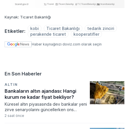
Kaynak: Ticaret Bakanlığı
kobi
Ticaret Bakanlığı
tedarik zinciri
Etiketler:
perakende ticaret
kooperatifler
Haber kaynağınızı doviz.com olarak seçin
En Son Haberler
ALTIN
Bankaların altın ajandası: Hangi
kurum ne kadar fiyat bekliyor?
Küresel altın piyasasında dev bankalar yeni
zirve senaryolarını güncellerken ons
fiyatının 5.300 dolara kadar tırmanması
2 saat önce
bekleniyor. Merkez bankalarının güçlü
alımları ve artan güvenli liman talebi