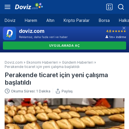
Döviz
Harem
Altın
Kripto Paralar
Borsa
Halka
Doviz.com
»
Ekonomi Haberleri
»
Gündem Haberleri
»
Perakende ticaret için yeni çalışma başlatıldı
Perakende ticaret için yeni çalışma
başlatıldı
Okuma Süresi: 1 Dakika
Paylaş