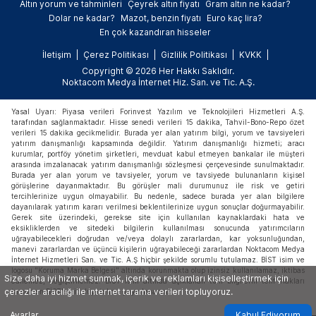
Altın yorum ve tahminleri
Çeyrek altın fiyatı
Gram altın ne kadar?
Dolar ne kadar?
Mazot, benzin fiyatı
Euro kaç lira?
En çok kazandıran hisseler
İletişim
Çerez Politikası
Gizlilik Politikası
KVKK
Copyright © 2026 Her Hakkı Saklıdır.
Noktacom Medya İnternet Hiz. San. ve Tic. A.Ş.
Yasal Uyarı: Piyasa verileri Forinvest Yazılım ve Teknolojileri Hizmetleri A.Ş.
tarafından sağlanmaktadır. Hisse senedi verileri 15 dakika, Tahvil-Bono-Repo özet
verileri 15 dakika gecikmelidir. Burada yer alan yatırım bilgi, yorum ve tavsiyeleri
yatırım danışmanlığı kapsamında değildir. Yatırım danışmanlığı hizmeti; aracı
kurumlar, portföy yönetim şirketleri, mevduat kabul etmeyen bankalar ile müşteri
arasında imzalanacak yatırım danışmanlığı sözleşmesi çerçevesinde sunulmaktadır.
Burada yer alan yorum ve tavsiyeler, yorum ve tavsiyede bulunanların kişisel
görüşlerine dayanmaktadır. Bu görüşler mali durumunuz ile risk ve getiri
tercihlerinize uygun olmayabilir. Bu nedenle, sadece burada yer alan bilgilere
dayanılarak yatırım kararı verilmesi beklentilerinize uygun sonuçlar doğurmayabilir.
Gerek site üzerindeki, gerekse site için kullanılan kaynaklardaki hata ve
eksikliklerden ve sitedeki bilgilerin kullanılması sonucunda yatırımcıların
uğrayabilecekleri doğrudan ve/veya dolaylı zararlardan, kar yoksunluğundan,
manevi zararlardan ve üçüncü kişilerin uğrayabileceği zararlardan Noktacom Medya
İnternet Hizmetleri San. ve Tic. A.Ş hiçbir şekilde sorumlu tutulamaz. BİST isim ve
logosu "Koruma Marka Belgesi" altında korunmakta olup izinsiz kullanılamaz, iktibas
Size daha iyi hizmet sunmak, içerik ve reklamları kişiselleştirmek için
edilemez, değiştirilemez. BİST ismi altında açıklanan tüm bilgilerin telif hakları
çerezler aracılığı ile internet tarama verileri topluyoruz.
tamamen BİST'e ait olup, tekrar yayınlanamaz.
Ayarlar
Kabul Ediyorum