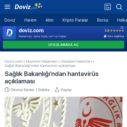
Döviz
Harem
Altın
Kripto Paralar
Borsa
Halka
Doviz.com
»
Ekonomi Haberleri
»
Gündem Haberleri
»
Sağlık Bakanlığı'ndan hantavirüs açıklaması
Sağlık Bakanlığı'ndan hantavirüs
açıklaması
Okuma Süresi: 1 Dakika
Paylaş