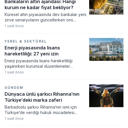
Bankaların altın ajandası: Hangi
kurum ne kadar fiyat bekliyor?
Küresel altın piyasasında dev bankalar yeni
zirve senaryolarını güncellerken ons
fiyatının 5.300 dolara kadar tırmanması
1 saat önce
bekleniyor. Merkez bankalarının güçlü
alımları ve artan güvenli liman talebi
doğrultusunda revize edilen tahminler,
YEREL & SEKTÖREL
fiyatların orta ve uzun vadede tarihi
Enerji piyasasında lisans
seviyeleri aşacağına işaret ediyor.
hareketliliği: 27 yeni izin
Enerji piyasasında lisans hareketliliği
yaşanırken kurumsal düzenlemeler
resmiyet kazandı. Enerji piyasası
1 saat önce
düzenleme kurumu tarafından alınan
kararlar doğrultusunda çok sayıda şirkete
yeni faaliyet izinleri verilirken bazı
GÜNDEM
işletmelerin yetkileri iptal edildi.
Dünyaca ünlü şarkıcı Rihanna'nın
Türkiye'deki marka zaferi
Barbadoslu şarkıcı Rihanna'nın ismi için
Türkiye'de verdiği hukuk mücadelesi
zaferle sonuçlandı. Mahkeme heyeti
1 saat önce
sanatçının adıyla sadece tek bir harf