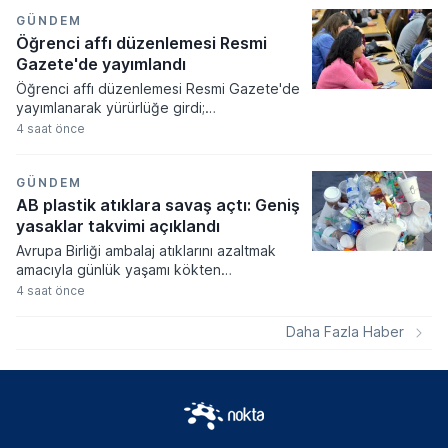
farklılığı bulunan markanın tescilini
tüketicilerde yanılgı uyandıracağı
GÜNDEM
gerekçesiyle iptal etti.
Öğrenci affı düzenlemesi Resmi
Gazete'de yayımlandı
Öğrenci affı düzenlemesi Resmi Gazete'de
yayımlanarak yürürlüğe girdi;
üniversitelerinden ayrılanlara geri dönüş
4 saat önce
yolu açıldı. Yeni kanun kapsamında
akademik sahtecilik yapanlara ve
mevzuata aykırı eğitim kurumu açanlara
GÜNDEM
ağır cezalar verilmesi kararlaştırıldı.
AB plastik atıklara savaş açtı: Geniş
yasaklar takvimi açıklandı
Avrupa Birliği ambalaj atıklarını azaltmak
amacıyla günlük yaşamı kökten
değiştirecek geniş kapsamlı bir yasal
4 saat önce
düzenleme paketini devreye alıyor. Kişi
başına düşen yıllık ortalama 177,8
Daha Fazla Haber
kilogramlık atık miktarını düşürmeyi
hedefleyen yeni kurallar, gıda
ambalajlarından havalimanı hizmetlerine
kadar pek çok alanda aşamalı yasaklar
getiriyor.