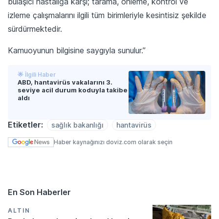
bulaşıcı hastalığa karşı; tarama, önleme, kontrol ve
izleme çalışmalarını ilgili tüm birimleriyle kesintisiz şekilde
sürdürmektedir.
Kamuoyunun bilgisine saygıyla sunulur.”
🌟 İlgili Haber
ABD, hantavirüs vakalarını 3.
seviye acil durum koduyla takibe
aldı
Etiketler:
sağlık bakanlığı
hantavirüs
Haber kaynağınızı doviz.com olarak seçin
En Son Haberler
ALTIN