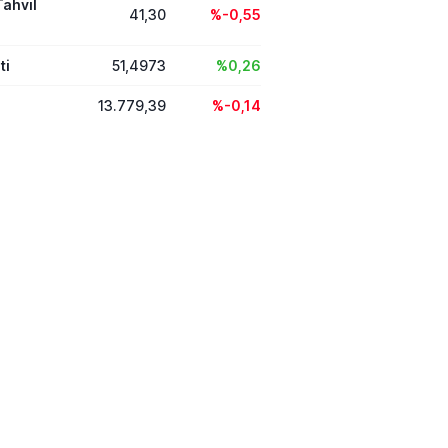
Tahvil
41,30
%-0,55
ti
51,4973
%0,26
13.779,39
%-0,14