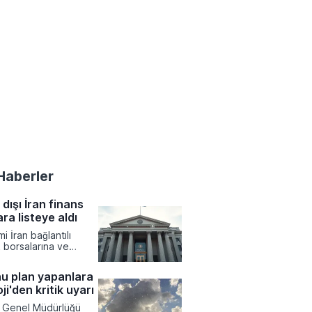
Haberler
dışı İran finans
ara listeye aldı
 İran bağlantılı
k borsalarına ve
ans ağlarına yönelik
ımlar uygulama kararı
u plan yapanlara
 yönetiminin finansal
i'den kritik uyarı
 kısıtlamayı
 düzenlemeler
i Genel Müdürlüğü