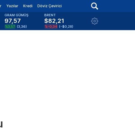
r
Yazılar
Kredi
Döviz Çevirici
GRAM GÜMÜŞ
BRENT
97,57
$82,21
%3,57
(
3,36
)
%-0,34
(
-$0,28
)
u