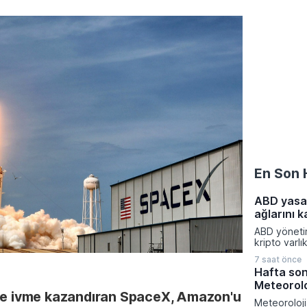
En Son 
ABD yasa 
ağlarını k
ABD yönetimi
kripto varlı
küresel fin
7 saat önce
yeni yaptır
Hafta son
aldı. Tahran
Meteoroloj
kaynaklarını
ine ivme kazandıran SpaceX, Amazon'u
hedefleyen
Meteoroloj