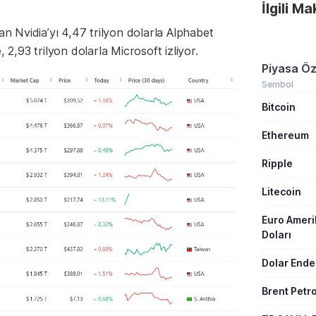
İlgili M
yönlü ivme s
kıymetli ma
fonları haft
an Nvidia’yı 4,47 trilyon dolarla Alphabet
ve değer ka
 2,93 trilyon dolarla Microsoft izliyor.
arasında yer
Piyasa Öz
Sembol
Bitcoin
Ethereum
Ripple
Litecoin
Euro Amer
Doları
Dolar Ende
Brent Petro