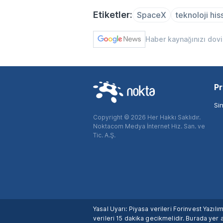
Etiketler:
SpaceX
teknoloji his
Haber kaynağınızı dov
Pr
Si
Copyright © 2026 Her Hakkı Saklıdır.
Noktacom Medya İnternet Hiz. San. ve
Tic. A.Ş.
Yasal Uyarı: Piyasa verileri Forinvest Yazıl
verileri 15 dakika gecikmelidir. Burada yer a