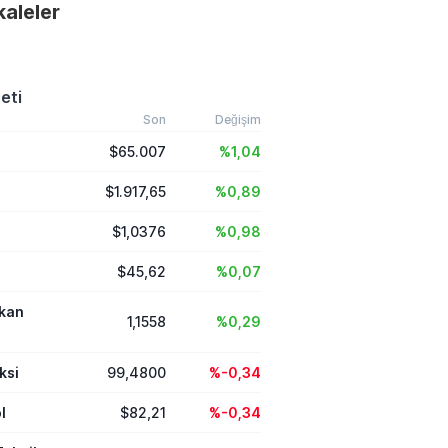
akaleler
ınırlı kalırken,
denlere dayalı yatırım
anın en çok ilgi gören
zanan varlıkları
 aldı.
eti
Son
Değişim
$65.007
%1,04
$1.917,65
%0,89
$1,0376
%0,98
$45,62
%0,07
ikan
1,1558
%0,29
ksi
99,4800
%-0,34
l
$82,21
%-0,34