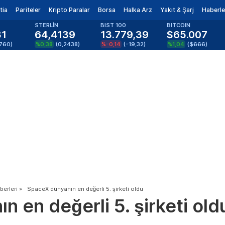
tia
Pariteler
Kripto Paralar
Borsa
Halka Arz
Yakıt & Şarj
Haberle
STERLİN
BIST 100
BITCOIN
81
64,4139
13.779,39
$65.007
1760
)
%0,38
(
0,2438
)
%-0,14
(
-19,32
)
%1,04
(
$666
)
erleri
»
SpaceX dünyanın en değerli 5. şirketi oldu
 en değerli 5. şirketi old