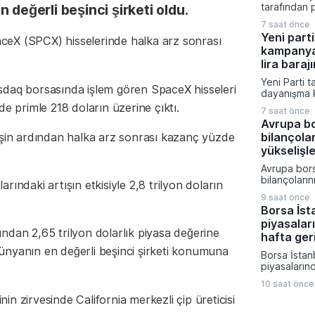
kapsamında i
tarafından 
 değerli beşinci şirketi oldu.
platformu v
verilere gö
sistemi yapt
7 saat önce
boyunca yu
edildi.
Yeni parti
eX (SPCX) hisselerinde halka arz sonrası
bölümünde a
kampanya
hava hakim
sıcaklıkları
lira barajı
civarında s
Yeni Parti t
beklenirken
sdaq borsasında işlem gören SpaceX hisseleri
dayanışma 
ile Karadeni
toplanan ba
de primle 218 doların üzerine çıktı.
yağış geçiş
7 saat önce
sürede 300 m
tahmin edili
Avrupa bo
aşarak büyü
işin ardından halka arz sonrası kazanç yüzde
bilançola
CHP'den ayrı
kurucular k
yükselişl
siyasi oluş
Avrupa bors
süreçte ula
bilançoları
bağışçı say
larındaki artışın etkisiyle 2,8 trilyon doların
yükselişle 
paylaştı.
9 saat önce
yatırımcıla
Borsa İsta
odaklandı. 
piyasalar
fiyatlarının
ndan 2,65 trilyon dolarlık piyasa değerine
jeopolitik r
hafta ger
çıkması piy
ünyanın en değerli beşinci şirketi konumuna
Borsa İstanb
endişelerini
piyasalarınd
geride kalır
10 saat önce
araçlarının
inin zirvesinde California merkezli çip üreticisi
yatırımcısı
başardı. Dö