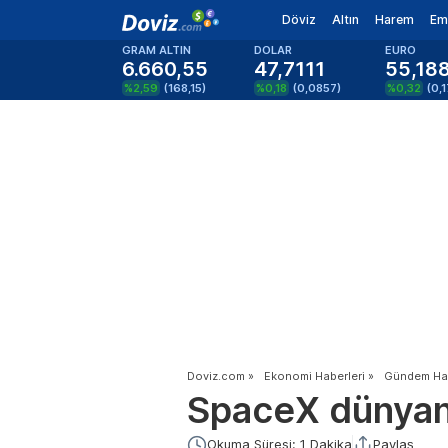
Döviz
Altın
Harem
Em
GRAM ALTIN
DOLAR
EURO
6.660,55
47,7111
55,18
%2,59
(
168,15
)
%0,18
(
0,0857
)
%0,32
(
0,
Doviz.com
»
Ekonomi Haberleri
»
Gündem Hab
SpaceX dünyanın
Okuma Süresi: 1 Dakika
Paylaş