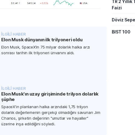
TR 2 Yıllık 
Faizi
Döviz Sepe
BIST 100
İLGİLİ HABER
Elon Musk dünyanın ilk trilyoneri oldu
Elon Musk, SpaceX’in 75 milyar dolarlık halka arzı
sonrası tarihin ilk trilyoneri ünvanını aldı.
İLGİLİ HABER
Elon Musk'ın uzay girişiminde trilyon dolarlık
şüphe
SpaceX'in planlanan halka arzındaki 1,75 trilyon
dolarlık değerlemenin gerçekçi olmadığını savunan Jim
Chanos, şirketin değerinin "umutlar ve hayaller"
üzerine inşa edildiğini söyledi.