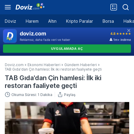
Döviz
Harem
Altın
Kripto Paralar
Borsa
Halka
Doviz.com
»
Ekonomi Haberleri
»
Gündem Haberleri
»
TAB Gıda'dan Çin hamlesi: İlk iki restoran faaliyete geçti
TAB Gıda'dan Çin hamlesi: İlk iki
restoran faaliyete geçti
Okuma Süresi: 1 Dakika
Paylaş