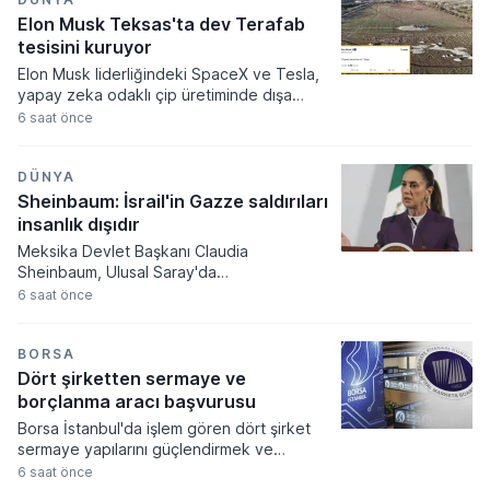
Elon Musk Teksas'ta dev Terafab
tesisini kuruyor
Elon Musk liderliğindeki SpaceX ve Tesla,
yapay zeka odaklı çip üretiminde dışa
bağımlılığı azaltmak amacıyla Teksas
6 saat önce
eyaletinde devasa bir tesis kurma kararı
aldı. Terafab adı verilen bu kapsamlı yarı
iletken kompleksine ilk etapta 16,8 milyar
DÜNYA
dolar tutarında devasa bir sermaye aktarımı
Sheinbaum: İsrail'in Gazze saldırıları
gerçekleştirilecek.
insanlık dışıdır
Meksika Devlet Başkanı Claudia
Sheinbaum, Ulusal Saray'da
gerçekleştirdiği basın toplantısında Gazze
6 saat önce
Şeridi'nde devam eden askeri
operasyonları insanlık dışı olarak
nitelendirerek uluslararası toplumu
BORSA
müdahale etmeye çağırdı. Meksika'nın
Dört şirketten sermaye ve
Filistin Devleti'ni tanıyan resmi tutumunu
borçlanma aracı başvurusu
yineleyen Sheinbaum, bölgedeki sivil
Borsa İstanbul'da işlem gören dört şirket
kayıpların durdurulması için ateşkes ve
sermaye yapılarını güçlendirmek ve
uluslararası hukuka uyulması gerektiğini
stratejik hedeflerine ulaşmak amacıyla
6 saat önce
vurguladı.