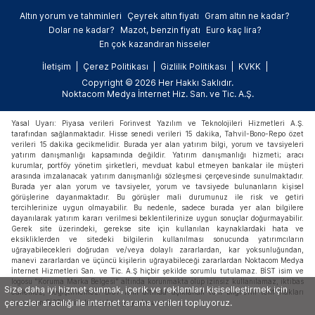
Altın yorum ve tahminleri
Çeyrek altın fiyatı
Gram altın ne kadar?
Dolar ne kadar?
Mazot, benzin fiyatı
Euro kaç lira?
En çok kazandıran hisseler
İletişim
Çerez Politikası
Gizlilik Politikası
KVKK
Copyright © 2026 Her Hakkı Saklıdır.
Noktacom Medya İnternet Hiz. San. ve Tic. A.Ş.
Yasal Uyarı: Piyasa verileri Forinvest Yazılım ve Teknolojileri Hizmetleri A.Ş.
tarafından sağlanmaktadır. Hisse senedi verileri 15 dakika, Tahvil-Bono-Repo özet
verileri 15 dakika gecikmelidir. Burada yer alan yatırım bilgi, yorum ve tavsiyeleri
yatırım danışmanlığı kapsamında değildir. Yatırım danışmanlığı hizmeti; aracı
kurumlar, portföy yönetim şirketleri, mevduat kabul etmeyen bankalar ile müşteri
arasında imzalanacak yatırım danışmanlığı sözleşmesi çerçevesinde sunulmaktadır.
Burada yer alan yorum ve tavsiyeler, yorum ve tavsiyede bulunanların kişisel
görüşlerine dayanmaktadır. Bu görüşler mali durumunuz ile risk ve getiri
tercihlerinize uygun olmayabilir. Bu nedenle, sadece burada yer alan bilgilere
dayanılarak yatırım kararı verilmesi beklentilerinize uygun sonuçlar doğurmayabilir.
Gerek site üzerindeki, gerekse site için kullanılan kaynaklardaki hata ve
eksikliklerden ve sitedeki bilgilerin kullanılması sonucunda yatırımcıların
uğrayabilecekleri doğrudan ve/veya dolaylı zararlardan, kar yoksunluğundan,
manevi zararlardan ve üçüncü kişilerin uğrayabileceği zararlardan Noktacom Medya
İnternet Hizmetleri San. ve Tic. A.Ş hiçbir şekilde sorumlu tutulamaz. BİST isim ve
logosu "Koruma Marka Belgesi" altında korunmakta olup izinsiz kullanılamaz, iktibas
Size daha iyi hizmet sunmak, içerik ve reklamları kişiselleştirmek için
edilemez, değiştirilemez. BİST ismi altında açıklanan tüm bilgilerin telif hakları
çerezler aracılığı ile internet tarama verileri topluyoruz.
tamamen BİST'e ait olup, tekrar yayınlanamaz.