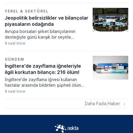
Sermaye Piyasası Kurulu'na kritik
başvurularda bulundu. Kamuyu Aydınlatma
Platformu üzerinden yapılan açıklamalara
YEREL & SEKTÖREL
göre 5-6 Ağustos tarihlerinde gerçekleşen
Jeopolitik belirsizlikler ve bilançolar
bu başvurular sermaye artırımı, tavan
piyasaların odağında
yükseltimi ve borçlanma aracı ihracı gibi
Avrupa borsaları şirket bilançolarının
önemli finansal süreçleri kapsıyor.
desteğiyle günü karışık bir seyirle
tamamlarken, bölge genelinde ekonomik
8 saat önce
veriler ve jeopolitik belirsizlikler
fiyatlamalar üzerinde etkili oldu.
Almanya'da imalat sanayi siparişleri
GÜNDEM
beklentilerin üzerinde artış gösterse de
İngiltere'de zayıflama iğneleriyle
euro bölgesindeki perakende satış verileri
ilgili korkutan bilanço: 216 ölüm!
tüketim harcamalarındaki zayıflığı ortaya
İngiltere'de zayıflama iğnesi kullanan
koydu.
hastalar arasında bildirilen şüpheli ölüm
vakaları sağlık otoritelerini harekete
8 saat önce
geçirdi. Mounjaro ve Wegovy gibi popüler
ilaçlarla ilişkilendirilen yan etki bildirimlerinin
Daha Fazla Haber
sayısı artarken, uzmanlar ciddi
komplikasyonlar konusunda kullanıcılara
yönelik uyarılarını sıkılaştırdı.